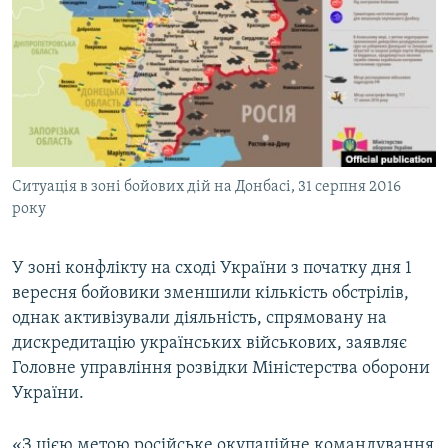
МУЛЬТИМЕДІА
ФОТО
СПЕЦПРОЄКТИ
ПОДКАСТИ
КРИМ РЕАЛІЇ
Ситуація в зоні бойових дій на Донбасі, 31 серпня 2016
РУС
року
УКР
У зоні конфлікту на сході України з початку дня 1
КТАТ
вересня бойовики зменшили кількість обстрілів,
однак активізували діяльність, спрямовану на
ДОЛУЧАЙСЯ!
дискредитацію українських військових, заявляє
Головне управління розвідки Міністерства оборони
України.
«З цією метою російське окупаційне командування