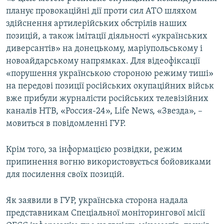
Усі сайти RFE/RL
планує провокаційні дії проти сил АТО шляхом
здійснення артилерійських обстрілів наших
позицій, а також імітації діяльності «українських
диверсантів» на донецькому, маріупольському і
новоайдарському напрямках. Для відеофіксації
«порушення українською стороною режиму тиші»
на передові позиції російських окупаційних військ
вже прибули журналісти російських телевізійних
каналів НТВ, «Россия-24», Life News, «Звезда», –
мовиться в повідомленні ГУР.
Крім того, за інформацією розвідки, режим
припинення вогню використовується бойовиками
для посилення своїх позицій.
Як заявили в ГУР, українська сторона надала
представникам Спеціальної моніторингової місії