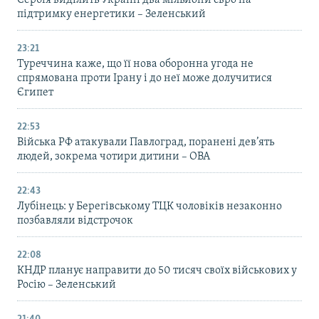
Сербія виділить Україні два мільйони євро на
підтримку енергетики – Зеленський
23:21
Туреччина каже, що її нова оборонна угода не
спрямована проти Ірану і до неї може долучитися
Єгипет
22:53
Війська РФ атакували Павлоград, поранені дев’ять
людей, зокрема чотири дитини – ОВА
22:43
Лубінець: у Берегівському ТЦК чоловіків незаконно
позбавляли відстрочок
22:08
КНДР планує направити до 50 тисяч своїх військових у
Росію – Зеленський