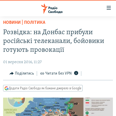
Доступність
посилання
Перейти
НОВИНИ | ПОЛІТИКА
до
РАДІО СВОБОДА – 70 РОКІВ
Розвідка: на Донбас прибули
основного
ВСЕ ЗА ДОБУ
матеріалу
російські телеканали, бойовики
СТАТТІ
Перейти
готують провокації
до
ВІЙНА
ПОЛІТИКА
основної
01 вересня 2016, 11:27
РОСІЙСЬКА «ФІЛЬТРАЦІЯ»
ЕКОНОМІКА
навігації
Перейти
Поділитись
Читати без VPN
ДОНБАС.РЕАЛІЇ
СУСПІЛЬСТВО
до
КРИМ.РЕАЛІЇ
КУЛЬТУРА
пошуку
Додати Радіо Свобода як бажане джерело в Google
ТИ ЯК?
СПОРТ
СХЕМИ
УКРАЇНА
КИТАЙ.ВИКЛИКИ
СВІТ