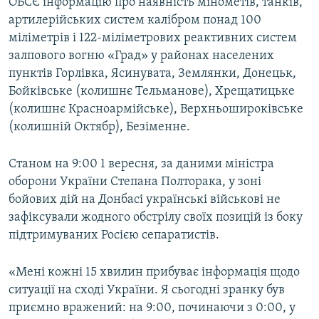
ОБСЄ інформацію про наявність мінометів, танків,
артилерійських систем калібром понад 100
міліметрів і 122-міліметрових реактивних систем
залпового вогню «Град» у районах населених
пунктів Горлівка, Ясинувата, Землянки, Донецьк,
Бойківське (колишнє Тельманове), Хрещатицьке
(колишнє Красноармійське), Верхньошироківське
(колишній Октябр), Безіменне.
Станом на 9:00 1 вересня, за даними міністра
оборони України Степана Полторака, у зоні
бойових дій на Донбасі українські військові не
зафіксували жодного обстрілу своїх позицій із боку
підтримуваних Росією сепаратистів.
«Мені кожні 15 хвилин прибуває інформація щодо
ситуації на сході України. Я сьогодні зранку був
приємно вражений: на 9:00, починаючи з 0:00, у