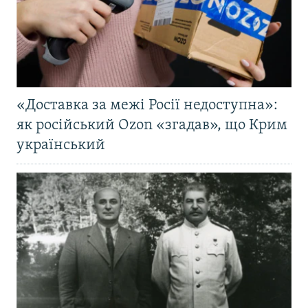
«Доставка за межі Росії недоступна»:
як російський Ozon «згадав», що Крим
український