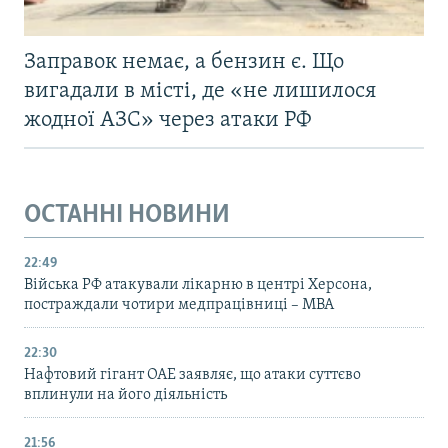
Заправок немає, а бензин є. Що
вигадали в місті, де «не лишилося
жодної АЗС» через атаки РФ
ОСТАННІ НОВИНИ
22:49
Війська РФ атакували лікарню в центрі Херсона,
постраждали чотири медпрацівниці – МВА
22:30
Нафтовий гігант ОАЕ заявляє, що атаки суттєво
вплинули на його діяльність
21:56