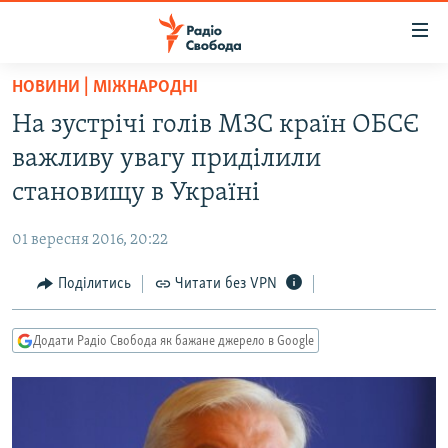
Доступність
посилання
Перейти
НОВИНИ | МІЖНАРОДНІ
до
РАДІО СВОБОДА – 70 РОКІВ
На зустрічі голів МЗС країн ОБСЄ
основного
ВСЕ ЗА ДОБУ
матеріалу
важливу увагу приділили
СТАТТІ
Перейти
становищу в Україні
до
ВІЙНА
ПОЛІТИКА
основної
01 вересня 2016, 20:22
РОСІЙСЬКА «ФІЛЬТРАЦІЯ»
ЕКОНОМІКА
навігації
Перейти
Поділитись
Читати без VPN
ДОНБАС.РЕАЛІЇ
СУСПІЛЬСТВО
до
КРИМ.РЕАЛІЇ
КУЛЬТУРА
пошуку
Додати Радіо Свобода як бажане джерело в Google
ТИ ЯК?
СПОРТ
СХЕМИ
УКРАЇНА
КИТАЙ.ВИКЛИКИ
СВІТ