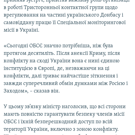
прийняв зустріч, привітав важливу роль організації
Усі сайти RFE/RL
в роботі Тристоронньої контактної групи щодо
врегулювання на частині українського Донбасу і
самовіддану працю її Спеціальної моніторингової
місії в Україні.
«Сьогодні ОБСЄ значно потрібніша, ніж була
протягом десятиліть. Після анексії Криму, після
конфлікту на сході України вона є нині єдиною
інституцією в Європі, де, незважаючи на ці
конфлікти, далі триває найчастіше зіткнення і
завжди суперечливий обмін думками між Росією і
Заходом», – сказав він.
У цьому зв’язку міністр наголосив, що всі сторони
мають повністю гарантувати безпеку членів місії
ОБСЄ і їхній безперешкодний доступ по всій
території України, включно з зоною конфлікту.