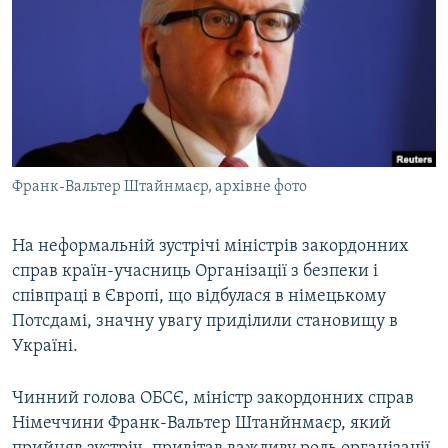
МУЛЬТИМЕДІА
ФОТО
СПЕЦПРОЄКТИ
ПОДКАСТИ
КРИМ РЕАЛІЇ
Франк-Вальтер Штайнмаєр, архівне фото
РУС
УКР
На неформальній зустрічі міністрів закордонних
справ країн-учасниць Організації з безпеки і
КТАТ
співпраці в Європі, що відбулася в німецькому
Потсдамі, значну увагу приділили становищу в
ДОЛУЧАЙСЯ!
Україні.
Чинний голова ОБСЄ, міністр закордонних справ
Німеччини Франк-Вальтер Штанйнмаєр, який