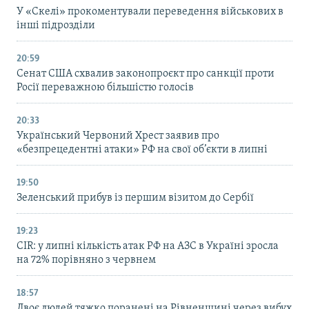
У «Скелі» прокоментували переведення військових в
інші підрозділи
20:59
Cенат США схвалив законопроєкт про санкції проти
Росії переважною більшістю голосів
20:33
Український Червоний Хрест заявив про
«безпрецедентні атаки» РФ на свої об’єкти в липні
19:50
Зеленський прибув із першим візитом до Сербії
19:23
CIR: у липні кількість атак РФ на АЗС в Україні зросла
на 72% порівняно з червнем
18:57
Двоє людей тяжко поранені на Рівненщині через вибух