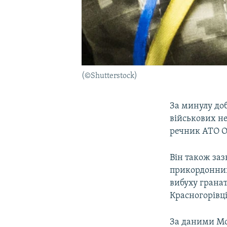
(©Shutterstock)
За минулу доб
військових не
речник АТО О
Він також заз
прикордонник
вибуху гранат
Красногорівці
За даними Мо