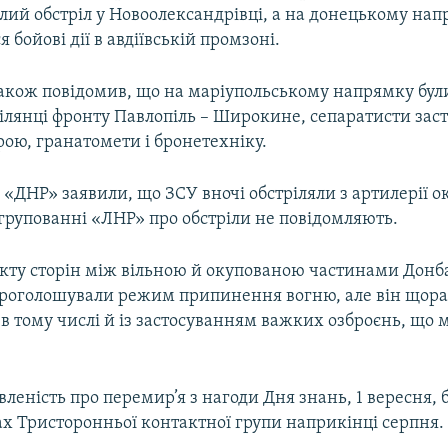
лий обстріл у Новоолександрівці, а на донецькому на
 бойові дії в авдіївській промзоні.
акож повідомив, що на маріупольському напрямку були
ділянці фронту Павлопіль – Широкине, сепаратисти зас
рою, гранатомети і бронетехніку.
 «ДНР» заявили, що ЗСУ вночі обстріляли з артилерії 
групованні «ЛНР» про обстріли не повідомляють.
такту сторін між вільною й окупованою частинами Донб
 проголошували режим припинення вогню, але він щора
в тому числі й із застосуванням важких озброєнь, що 
леність про перемир’я з нагоди Дня знань, 1 вересня, 
ах Тристоронньої контактної групи наприкінці серпня.