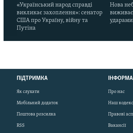
«Український народ справді
Нова неб
викликає захоплення»: сенатор
виживає
США про Україну, війну та
ударами 
Путіна
КРИМ РЕАЛІЇ
РУС
ПІДТРИМКА
ІНФОРМА
УКР
КТАТ
Як слухати
Про нас
Мобільний додаток
Наш кодек
ДОЛУЧАЙСЯ!
Поштова розсилка
Правові ас
RSS
Вакансії