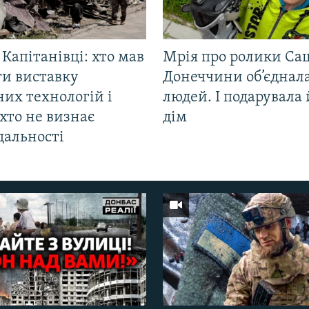
 Капітанівці: хто мав
Мрія про ролики Са
ти виставку
Донеччини об’єднала
их технологій і
людей. І подарувала
хто не визнає
дім
дальності