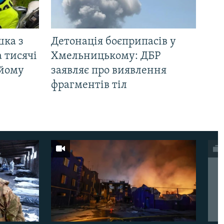
шка з
Детонація боєприпасів у
 тисячі
Хмельницькому: ДБР
 йому
заявляє про виявлення
фрагментів тіл