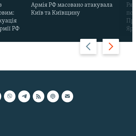
з
Армія РФ масовано атакувала
Рят
овим:
Київ та Київщину
пов
куація
Про
рмії РФ
Яр
Назад
Вперед