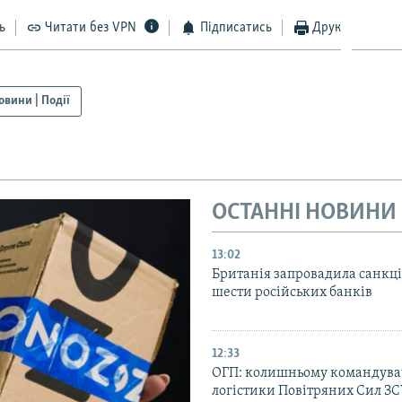
ь
Читати без VPN
Підписатись
Друк
овини | Події
ОСТАННІ НОВИНИ
13:02
Британія запровадила санкці
шести російських банків
12:33
ОГП: колишньому командува
логістики Повітряних Сил З