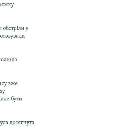
прямку
 обстріли у
тосовували
околицю
асу вже
зу
мали бути
була досягнута