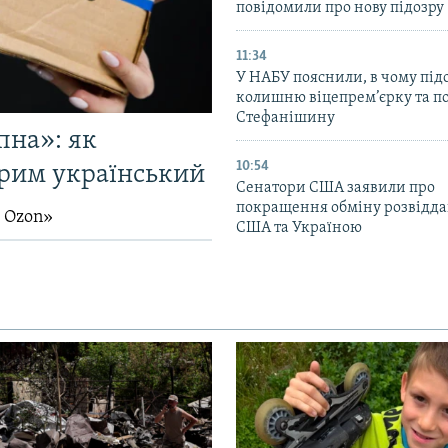
повідомили про нову підозру
11:34
У НАБУ пояснили, в чому пі
колишню віцепрем’єрку та п
Стефанішину
пна»: як
10:54
Крим український
Сенатори США заявили про
покращення обміну розвідд
й Ozon»
США та Україною