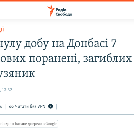
ІЇ
улу добу на Донбасі 7
кових поранені, загиблих
узяник
 13:32
ь
Читати без VPN
обода як бажане джерело в Google