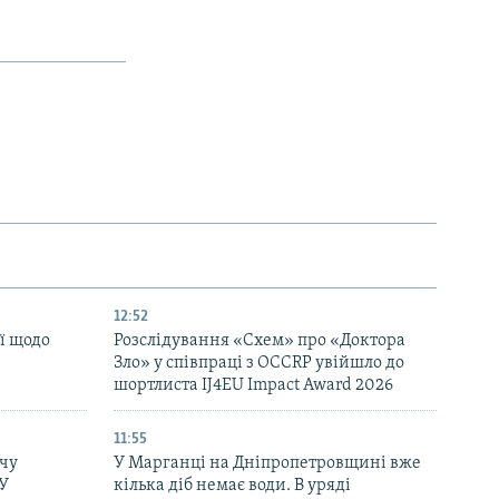
12:52
ї щодо
Розслідування «Схем» про «Доктора
Зло» у співпраці з OCCRP увійшло до
шортлиста IJ4EU Impact Award 2026
11:55
чу
У Марганці на Дніпропетровщині вже
СУ
кілька діб немає води. В уряді