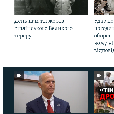
День пам'яті жертв
Удар по
сталінського Великого
погоди
терору
оборонн
чому ні
відпові