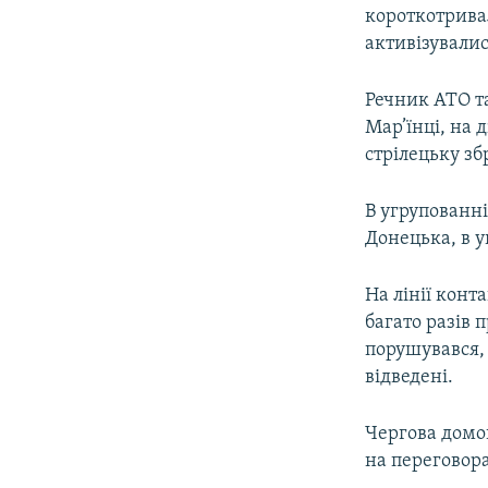
короткотрива
активізувалися
Речник АТО т
Мар’їнці, на 
стрілецьку зб
В угрупованні
Донецька, в у
На лінії кон
багато разів
порушувався, 
відведені.
Чергова домов
на переговор