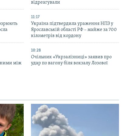
відреагували
11:17
дозрюють
Україна підтвердила ураження НПЗ у
осла
Ярославській області РФ – майже за 700
кілометрів від кордону
10:28
Очільник «Укрзалізниці» заявив про
аними між
удар по вагону біля вокзалу Лозової