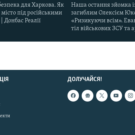
езпека для Харкова. Як
Наша остання зйомка і
 місто під російськими
загиблим Олексієм Юк
| Донбас Реалії
«Ризикуючи всім». Ева
тіл військових ЗСУ та а
ЦІЯ
ДОЛУЧАЙСЯ!
с
пекти