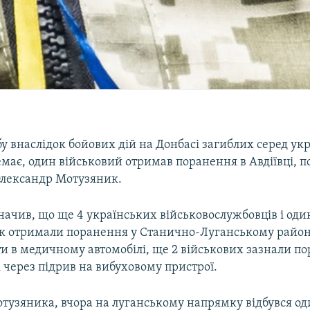
у внаслідок бойових дій на Донбасі загиблих серед ук
має, один військовий отримав поранення в Авдіївці, 
лександр Мотузяник.
начив, що ще 4 українських військовослужбовців і оди
 отримали поранення у Станично-Луганському районі
и в медичному автомобілі, ще 2 військових зазнали по
 через підрив на вибуховому пристрої.
тузяника, вчора на луганському напрямку відбувся о