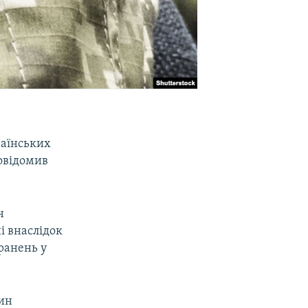
раїнських
повідомив
н
 внаслідок
ранень у
дин