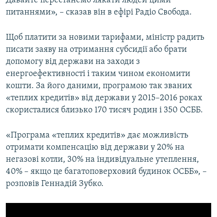
Давайте перестанемо лякати людей цими
Усі сайти RFE/RL
питаннями», – сказав він в ефірі Радіо Свобода.
Щоб платити за новими тарифами, міністр радить
писати заяву на отримання субсидії або брати
допомогу від держави на заходи з
енергоефективності і таким чином економити
кошти. За його даними, програмою так званих
«теплих кредитів» від держави у 2015–2016 роках
скористалися близько 170 тисяч родин і 350 ОСББ.
«Програма «теплих кредитів» дає можливість
отримати компенсацію від держави у 20% на
негазові котли, 30% на індивідуальне утеплення,
40% – якщо це багатоповерховий будинок ОСББ», –
розповів Геннадій Зубко.