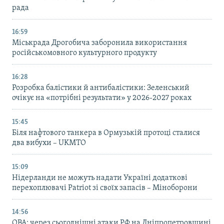
рада
16:59
Міськрада Дрогобича заборонила використання
російськомовного культурного продукту
16:28
Розробка балістики й антибалістики: Зеленський
очікує на «потрібні результати» у 2026-2027 роках
15:45
Біля нафтового танкера в Ормузькій протоці сталися
два вибухи – UKMTO
15:09
Нідерланди не можуть надати Україні додаткові
перехоплювачі Patriot зі своїх запасів – Міноборони
14:56
ОВА: через сьогоднішні атаки РФ на Дніпропетровщині