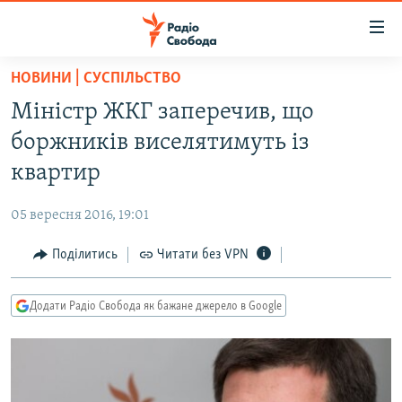
Доступність
посилання
Перейти
НОВИНИ | СУСПІЛЬСТВО
до
РАДІО СВОБОДА – 70 РОКІВ
Міністр ЖКГ заперечив, що
основного
ВСЕ ЗА ДОБУ
матеріалу
боржників виселятимуть із
СТАТТІ
Перейти
квартир
до
ВІЙНА
ПОЛІТИКА
основної
05 вересня 2016, 19:01
РОСІЙСЬКА «ФІЛЬТРАЦІЯ»
ЕКОНОМІКА
навігації
Перейти
Поділитись
Читати без VPN
ДОНБАС.РЕАЛІЇ
СУСПІЛЬСТВО
до
КРИМ.РЕАЛІЇ
КУЛЬТУРА
пошуку
Додати Радіо Свобода як бажане джерело в Google
ТИ ЯК?
СПОРТ
СХЕМИ
УКРАЇНА
КИТАЙ.ВИКЛИКИ
СВІТ