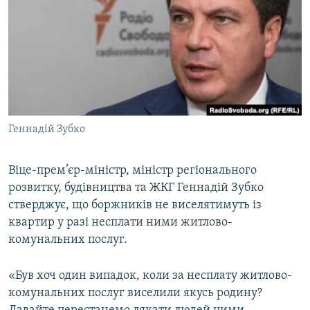
МУЛЬТИМЕДІА
ФОТО
СПЕЦПРОЄКТИ
ПОДКАСТИ
КРИМ РЕАЛІЇ
Геннадій Зубко
РУС
УКР
Віце-прем’єр-міністр, міністр регіонального
розвитку, будівництва та ЖКГ Геннадій Зубко
КТАТ
стверджує, що боржників не виселятимуть із
квартир у разі несплати ними житлово-
ДОЛУЧАЙСЯ!
комунальних послуг.
«Був хоч один випадок, коли за несплату житлово-
комунальних послуг виселили якусь родину?