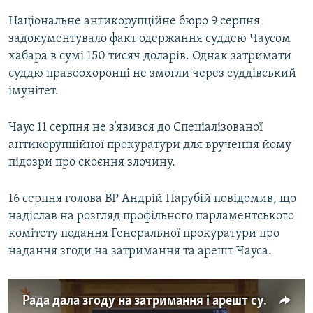
Національне антикорупційне бюро 9 серпня
задокументувало факт одержання суддею Чаусом
хабара в сумі 150 тисяч доларів. Однак затримати
суддю правоохоронці не змогли через суддівський
імунітет.
Чаус 11 серпня не з’явився до Спеціалізованої
антикорупційної прокуратури для вручення йому
підозри про скоєння злочину.
16 серпня голова ВР Андрій Парубій повідомив, що
надіслав на розгляд профільного парламентського
комітету подання Генеральної прокуратури про
надання згоди на затримання та арешт Чауса.
Рада дала згоду на затримання i арешт судді Чауса (відео)