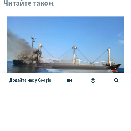
Читайте також
Додайте нас у Google
Міжнародні судна відмовляються йти
в порти України: що буде з новим
врожаєм і світовими цінами
Шукати