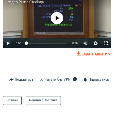
відео
Радіо Свобода
No media source currently available
0:00
0:36
ЗАВАНТАЖИТИ
Поділитись
Читати без VPN
Підписатись
Новини
Новини | Політика