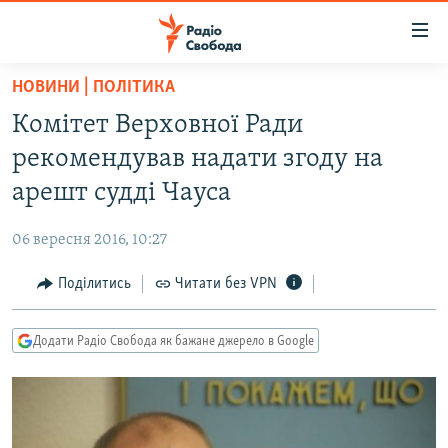
Доступність
посилання
Перейти
НОВИНИ | ПОЛІТИКА
до
РАДІО СВОБОДА – 70 РОКІВ
Комітет Верховної Ради
основного
ВСЕ ЗА ДОБУ
матеріалу
рекомендував надати згоду на
СТАТТІ
Перейти
арешт судді Чауса
до
ВІЙНА
ПОЛІТИКА
основної
06 вересня 2016, 10:27
РОСІЙСЬКА «ФІЛЬТРАЦІЯ»
ЕКОНОМІКА
навігації
Перейти
Поділитись
Читати без VPN
ДОНБАС.РЕАЛІЇ
СУСПІЛЬСТВО
до
КРИМ.РЕАЛІЇ
КУЛЬТУРА
пошуку
Додати Радіо Свобода як бажане джерело в Google
ТИ ЯК?
СПОРТ
СХЕМИ
УКРАЇНА
КИТАЙ.ВИКЛИКИ
СВІТ