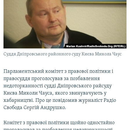
МУЛЬТИМЕДІА
ФОТО
СПЕЦПРОЄКТИ
ПОДКАСТИ
КРИМ РЕАЛІЇ
Суддя Дніпровського районного суду Києва Микола Чаус
РУС
УКР
Парламентський комітет з правової політики і
правосуддя проголосував за позбавлення
КТАТ
недоторканності судді Дніпровського райсуду
Києва Миколи Чауса, якого звинувачують у
ДОЛУЧАЙСЯ!
хабарництві. Про це повідомив журналіст Радіо
Свобода Сергій Андрушко.
Комітет з правової політики щойно одностайно