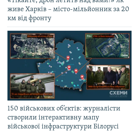
«Тікайте, дрон летить над вами!» Як
живе Харків – місто-мільйонник за 20
км від фронту
150 військових об’єктів: журналісти
створили інтерактивну мапу
військової інфраструктури Білорусі