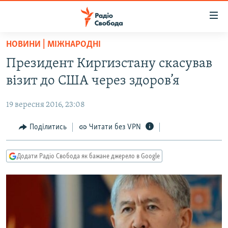
Доступність
посилання
Перейти
НОВИНИ | МІЖНАРОДНІ
до
РАДІО СВОБОДА – 70 РОКІВ
Президент Киргизстану скасував
основного
ВСЕ ЗА ДОБУ
матеріалу
візит до США через здоров’я
СТАТТІ
Перейти
до
19 вересня 2016, 23:08
ВІЙНА
ПОЛІТИКА
основної
РОСІЙСЬКА «ФІЛЬТРАЦІЯ»
Поділитись
Читати без VPN
ЕКОНОМІКА
навігації
Перейти
ДОНБАС.РЕАЛІЇ
СУСПІЛЬСТВО
до
Додати Радіо Свобода як бажане джерело в Google
КРИМ.РЕАЛІЇ
КУЛЬТУРА
пошуку
ТИ ЯК?
СПОРТ
СХЕМИ
УКРАЇНА
КИТАЙ.ВИКЛИКИ
СВІТ