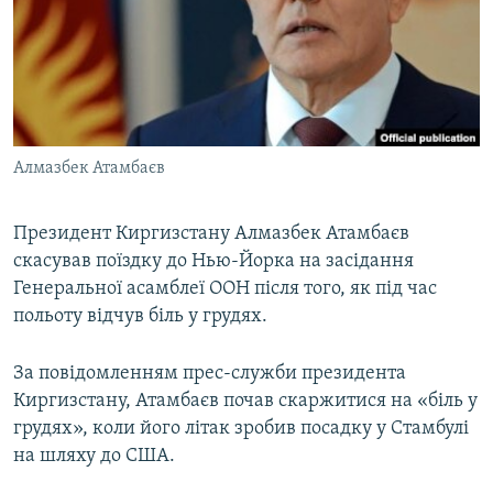
МУЛЬТИМЕДІА
ФОТО
СПЕЦПРОЄКТИ
ПОДКАСТИ
Алмазбек Атамбаєв
КРИМ РЕАЛІЇ
РУС
Президент Киргизстану Алмазбек Атамбаєв
скасував поїздку до Нью-Йорка на засідання
УКР
Генеральної асамблеї ООН після того, як під час
КТАТ
польоту відчув біль у грудях.
ДОЛУЧАЙСЯ!
За повідомленням прес-служби президента
Киргизстану, Атамбаєв почав скаржитися на «біль у
грудях», коли його літак зробив посадку у Стамбулі
на шляху до США.