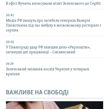
В офісі Вучича анонсували візит Зеленського до Сербії
20:41
Медіа РФ пишуть про загибель генерала Валерія
Плохотнюка під час вибуху в московському ресторані 1
серпня
20:01
У Павлограді удар РФ знищив депо «Укрпошти»,
загинули дві працівниці – Смілянський
19:29
Зеленський звільнив послів України у чотирьох
країнах
ВАЖЛИВЕ НА СВОБОДІ