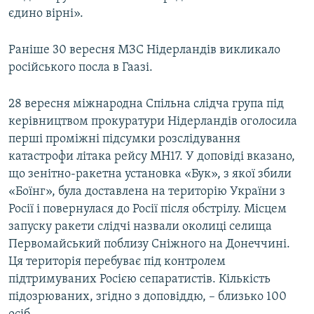
єдино вірні».
Усі сайти RFE/RL
Раніше 30 вересня МЗС Нідерландів викликало
російського посла в Гаазі.
28 вересня міжнародна Спільна слідча група під
керівництвом прокуратури Нідерландів оголосила
перші проміжні підсумки розслідування
катастрофи літака рейсу MH17. У доповіді вказано,
що зенітно-ракетна установка «Бук», з якої збили
«Боїнг», була доставлена на територію України з
Росії і повернулася до Росії після обстрілу. Місцем
запуску ракети слідчі назвали околиці селища
Первомайський поблизу Сніжного на Донеччині.
Ця територія перебуває під контролем
підтримуваних Росією сепаратистів. Кількість
підозрюваних, згідно з доповіддю, – близько 100