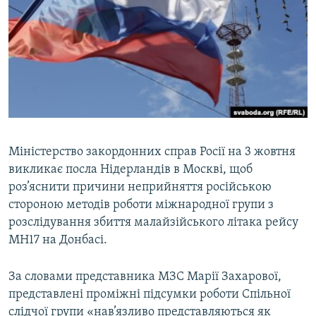
МУЛЬТИМЕДІА
ФОТО
СПЕЦПРОЄКТИ
ПОДКАСТИ
КРИМ РЕАЛІЇ
РУС
Міністерство закордонних справ Росії на 3 жовтня
викликає посла Нідерландів в Москві, щоб
УКР
роз’яснити причини неприйняття російською
КТАТ
стороною методів роботи міжнародної групи з
розслідування збиття малайзійського літака рейсу
ДОЛУЧАЙСЯ!
MH17 на Донбасі.
За словами представника МЗС Марії Захарової,
представлені проміжні підсумки роботи Спільної
слідчої групи «нав’язливо представляються як