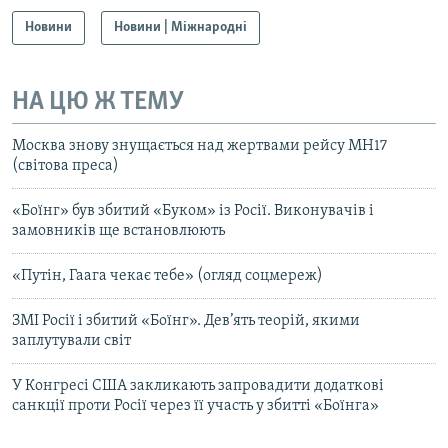
Новини
Новини | Міжнародні
НА ЦЮ Ж ТЕМУ
Москва знову знущається над жертвами рейсу МН17
(світова преса)
«Боїнг» був збитий «Буком» із Росії. Виконувачів і
замовників ще встановлюють
«Путін, Гаага чекає тебе» (огляд соцмереж)
ЗМІ Росії і збитий «Боїнг». Дев’ять теорій, якими
заплутували світ
У Конгресі США закликають запровадити додаткові
санкції проти Росії через її участь у збитті «Боїнга»