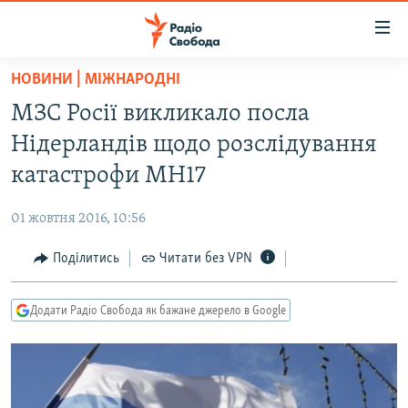
Доступність
посилання
Перейти
НОВИНИ | МІЖНАРОДНІ
до
РАДІО СВОБОДА – 70 РОКІВ
МЗС Росії викликало посла
основного
ВСЕ ЗА ДОБУ
матеріалу
Нідерландів щодо розслідування
СТАТТІ
Перейти
катастрофи MH17
до
ВІЙНА
ПОЛІТИКА
основної
01 жовтня 2016, 10:56
РОСІЙСЬКА «ФІЛЬТРАЦІЯ»
ЕКОНОМІКА
навігації
Перейти
Поділитись
Читати без VPN
ДОНБАС.РЕАЛІЇ
СУСПІЛЬСТВО
до
КРИМ.РЕАЛІЇ
КУЛЬТУРА
пошуку
Додати Радіо Свобода як бажане джерело в Google
ТИ ЯК?
СПОРТ
СХЕМИ
УКРАЇНА
КИТАЙ.ВИКЛИКИ
СВІТ