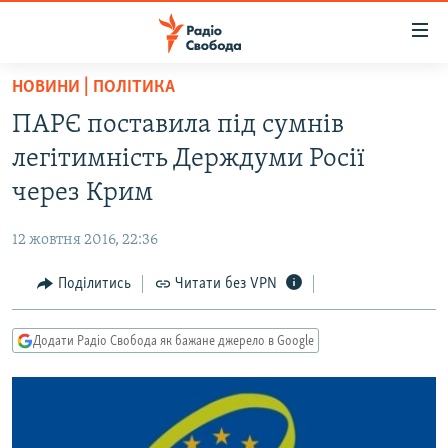
Доступність
посилання
Перейти
НОВИНИ | ПОЛІТИКА
до
РАДІО СВОБОДА – 70 РОКІВ
ПАРЄ поставила під сумнів
основного
ВСЕ ЗА ДОБУ
матеріалу
легітимність Держдуми Росії
СТАТТІ
Перейти
через Крим
до
ВІЙНА
ПОЛІТИКА
основної
12 жовтня 2016, 22:36
РОСІЙСЬКА «ФІЛЬТРАЦІЯ»
ЕКОНОМІКА
навігації
Перейти
Поділитись
Читати без VPN
ДОНБАС.РЕАЛІЇ
СУСПІЛЬСТВО
до
КРИМ.РЕАЛІЇ
КУЛЬТУРА
пошуку
Додати Радіо Свобода як бажане джерело в Google
ТИ ЯК?
СПОРТ
СХЕМИ
УКРАЇНА
КИТАЙ.ВИКЛИКИ
СВІТ