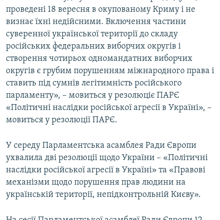
проведені 18 вересня в окупованому Криму і не
Усі сайти RFE/RL
визнає їхні недійсними. Включення частини
суверенної української території до складу
російських федеральних виборчих округів і
створення чотирьох одномандатних виборчих
округів є грубим порушенням міжнародного права і
ставить під сумнів легітимність російського
парламенту», – мовиться у резолюціє ПАРЄ
«Політичні наслідки російської агресії в Україні», –
мовиться у резолюції ПАРЄ.
У середу Парламентська асамблея Ради Європи
ухвалила дві резолюції щодо України – «Політичні
наслідки російської агресії в Україні» та «Правові
механізми щодо порушення прав людини на
українській території, непідконтрольній Києву».