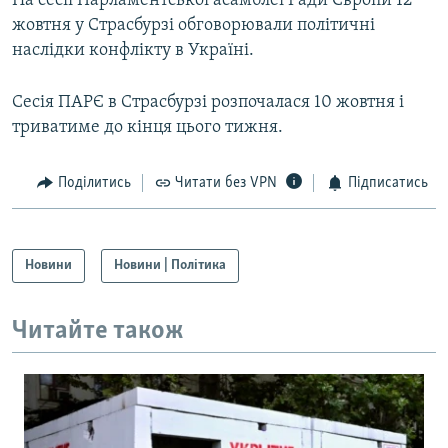
На сесії Парламентської асамблеї Ради Європи 12
жовтня у Страсбурзі обговорювали політичні
наслідки конфлікту в Україні.
Сесія ПАРЄ в Страсбурзі розпочалася 10 жовтня і
триватиме до кінця цього тижня.
Поділитись
Читати без VPN
Підписатись
Новини
Новини | Політика
Читайте також