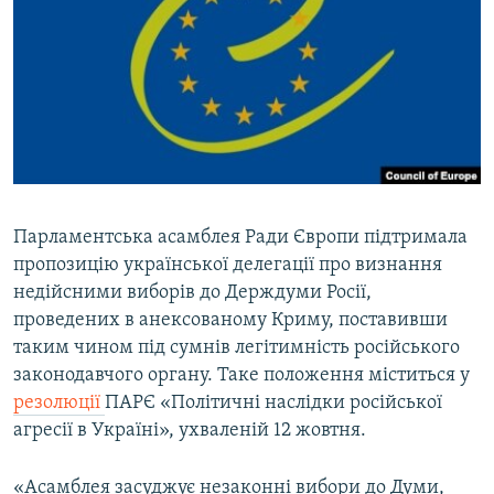
МУЛЬТИМЕДІА
ФОТО
СПЕЦПРОЄКТИ
ПОДКАСТИ
КРИМ РЕАЛІЇ
РУС
Парламентська асамблея Ради Європи підтримала
пропозицію української делегації про визнання
УКР
недійсними виборів до Держдуми Росії,
КТАТ
проведених в анексованому Криму, поставивши
таким чином під сумнів легітимність російського
ДОЛУЧАЙСЯ!
законодавчого органу. Таке положення міститься у
резолюції
ПАРЄ «Політичні наслідки російської
агресії в Україні», ухваленій 12 жовтня.
«Асамблея засуджує незаконні вибори до Думи,