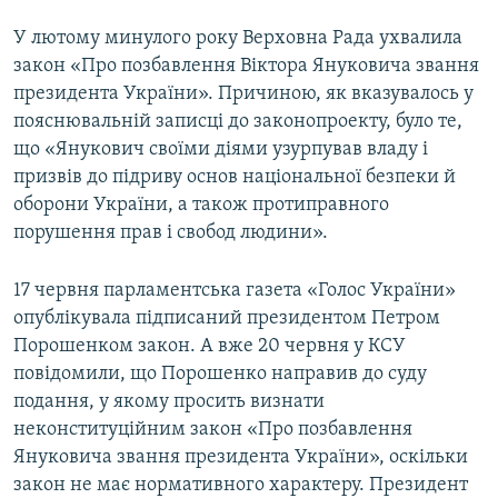
Усі сайти RFE/RL
У лютому минулого року Верховна Рада ухвалила
закон «Про позбавлення Віктора Януковича звання
президента України». Причиною, як вказувалось у
пояснювальній записці до законопроекту, було те,
що «Янукович своїми діями узурпував владу і
призвів до підриву основ національної безпеки й
оборони України, а також протиправного
порушення прав і свобод людини».
17 червня парламентська газета «Голос України»
опублікувала підписаний президентом Петром
Порошенком закон. А вже 20 червня у КСУ
повідомили, що Порошенко направив до суду
подання, у якому просить визнати
неконституційним закон «Про позбавлення
Януковича звання президента України», оскільки
закон не має нормативного характеру. Президент