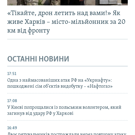
«Тікайте, дрон летить над вами!» Як
живе Харків – місто-мільйонник за 20
км від фронту
ОСТАННІ НОВИНИ
17:51
Одна з наймасованіших атак РФ на «Укрнафту»:
пошкоджені сім об’єктів видобутку – «Нафтогаз»
17:08
У Києві попрощалися із польським волонтером, який
загинув від удару РФ у Харкові
16:49
Двоє рятувальників постраждали через повторну атаку