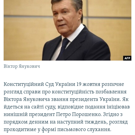
МУЛЬТИМЕДІА
ФОТО
СПЕЦПРОЄКТИ
ПОДКАСТИ
КРИМ РЕАЛІЇ
РУС
Віктор Янукович
УКР
КТАТ
Конституційний Суд України 19 жовтня розпочне
розгляд справи про конституційність позбавлення
Віктора Януковича звання президента України. Як
ДОЛУЧАЙСЯ!
йдеться на сайті суду, відповідне подання ініціював
нинішній президент Петро Порошенко. Згідно з
порядком денним на наступний тиждень, розгляд
проходитиме у формі письмового слухання.