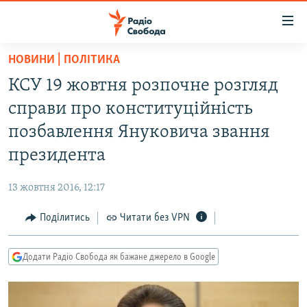
Доступність
посилання
Перейти
НОВИНИ | ПОЛІТИКА
до
РАДІО СВОБОДА – 70 РОКІВ
КСУ 19 жовтня розпочне розгляд
основного
ВСЕ ЗА ДОБУ
матеріалу
справи про конституційність
СТАТТІ
Перейти
позбавлення Януковича звання
до
ВІЙНА
ПОЛІТИКА
президента
основної
РОСІЙСЬКА «ФІЛЬТРАЦІЯ»
ЕКОНОМІКА
навігації
13 жовтня 2016, 12:17
Перейти
ДОНБАС.РЕАЛІЇ
СУСПІЛЬСТВО
до
Поділитись
Читати без VPN
КРИМ.РЕАЛІЇ
КУЛЬТУРА
пошуку
ТИ ЯК?
СПОРТ
Додати Радіо Свобода як бажане джерело в Google
СХЕМИ
УКРАЇНА
КИТАЙ.ВИКЛИКИ
СВІТ