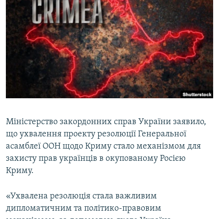
МУЛЬТИМЕДІА
ФОТО
СПЕЦПРОЄКТИ
ПОДКАСТИ
КРИМ РЕАЛІЇ
РУС
УКР
Міністерство закордонних справ України заявило,
що ухвалення проекту резолюції Генеральної
КТАТ
асамблеї ООН щодо Криму стало механізмом для
захисту прав українців в окупованому Росією
ДОЛУЧАЙСЯ!
Криму.
«Ухвалена резолюція стала важливим
дипломатичним та політико-правовим