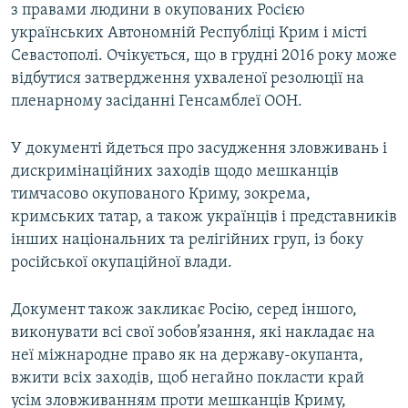
з правами людини в окупованих Росією
українських Автономній Республіці Крим і місті
Севастополі. Очікується, що в грудні 2016 року може
відбутися затвердження ухваленої резолюції на
пленарному засіданні Генсамблеї ООН.
У документі йдеться про засудження зловживань і
дискримінаційних заходів щодо мешканців
тимчасово окупованого Криму, зокрема,
кримських татар, а також українців і представників
інших національних та релігійних груп, із боку
російської окупаційної влади.
Документ також закликає Росію, серед іншого,
виконувати всі свої зобов’язання, які накладає на
неї міжнародне право як на державу-окупанта,
вжити всіх заходів, щоб негайно покласти край
усім зловживанням проти мешканців Криму,