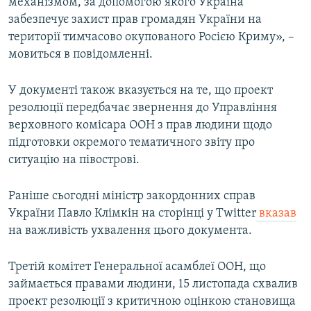
механізмом, за допомогою якого Україна
Усі сайти RFE/RL
забезпечує захист прав громадян України на
території тимчасово окупованого Росією Криму», –
мовиться в повідомленні.
У документі також вказується на те, що проект
резолюції передбачає звернення до Управління
верховного комісара ООН з прав людини щодо
підготовки окремого тематичного звіту про
ситуацію на півострові.
Раніше сьогодні міністр закордонних справ
України Павло Клімкін на сторінці у Twitter
вказав
на важливість ухвалення цього документа.
Третій комітет Генеральної асамблеї ООН, що
займається правами людини, 15 листопада схвалив
проект резолюції з критичною оцінкою становища