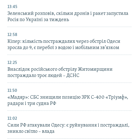
13:45
Зеленський розповів, скільки дронів і ракет запустила
Росія по Україні за тиждень
12:58
Кіпер: кількість постраждалих через обстріл Одеси
зросла до 9, є перебої з водою і мобільним зв’язком
12:25
Внаслідок російського обстрілу Житомирщини
постраждало троє людей – ДСНС
11:50
«Мадяр»: СБС знищили позицію ЗРК С-400 «Тріумф»,
радари і три судна РФ
11:02
Сили РФ атакували Одесу: є руйнування і постраждалі,
зникло світло – влада