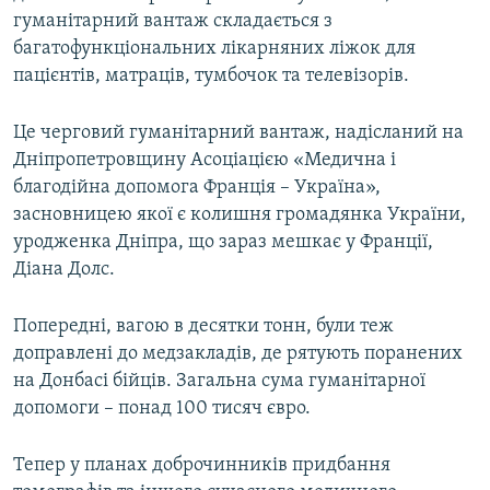
гуманітарний вантаж складається з
багатофункціональних лікарняних ліжок для
Усі сайти RFE/RL
пацієнтів, матраців, тумбочок та телевізорів.
Це черговий гуманітарний вантаж, надісланий на
Дніпропетровщину Асоціацією «Медична і
благодійна допомога Франція – Україна»,
засновницею якої є колишня громадянка України,
уродженка Дніпра, що зараз мешкає у Франції,
Діана Долс.
Попередні, вагою в десятки тонн, були теж
доправлені до медзакладів, де рятують поранених
на Донбасі бійців. Загальна сума гуманітарної
допомоги – понад 100 тисяч євро.
Тепер у планах доброчинників придбання