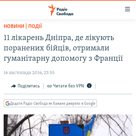
Доступність
посилання
Перейти
НОВИНИ | ПОДІЇ
до
РАДІО СВОБОДА – 70 РОКІВ
11 лікарень Дніпра, де лікують
основного
ВСЕ ЗА ДОБУ
матеріалу
поранених бійців, отримали
СТАТТІ
Перейти
гуманітарну допомогу з Франції
до
ВІЙНА
ПОЛІТИКА
основної
16 листопада 2016, 23:55
РОСІЙСЬКА «ФІЛЬТРАЦІЯ»
ЕКОНОМІКА
навігації
Перейти
Поділитись
Читати без VPN
ДОНБАС.РЕАЛІЇ
СУСПІЛЬСТВО
до
КРИМ.РЕАЛІЇ
КУЛЬТУРА
пошуку
Додати Радіо Свобода як бажане джерело в Google
ТИ ЯК?
СПОРТ
СХЕМИ
УКРАЇНА
ПРИАЗОВ’Я
СВІТ