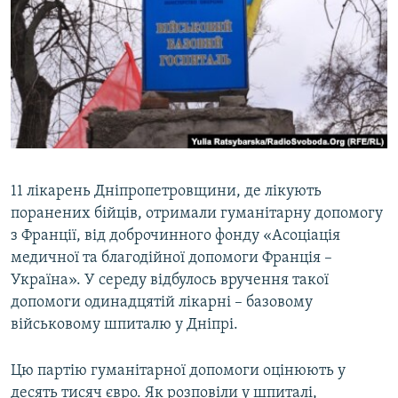
КИТАЙ.ВИКЛИКИ
МУЛЬТИМЕДІА
ФОТО
СПЕЦПРОЄКТИ
ПОДКАСТИ
11 лікарень Дніпропетровщини, де лікують
КРИМ РЕАЛІЇ
поранених бійців, отримали гуманітарну допомогу
РУС
з Франції, від доброчинного фонду «Асоціація
УКР
медичної та благодійної допомоги Франція –
КТАТ
Україна». У середу відбулось вручення такої
допомоги одинадцятій лікарні – базовому
військовому шпиталю у Дніпрі.
ДОЛУЧАЙСЯ!
Цю партію гуманітарної допомоги оцінюють у
десять тисяч євро. Як розповіли у шпиталі,