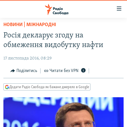
Доступність
посилання
Перейти
НОВИНИ | МІЖНАРОДНІ
до
РАДІО СВОБОДА – 70 РОКІВ
Росія декларує згоду на
основного
ВСЕ ЗА ДОБУ
матеріалу
обмеження видобутку нафти
СТАТТІ
Перейти
до
17 листопада 2016, 08:29
ВІЙНА
ПОЛІТИКА
основної
РОСІЙСЬКА «ФІЛЬТРАЦІЯ»
Поділитись
Читати без VPN
ЕКОНОМІКА
навігації
Перейти
ДОНБАС.РЕАЛІЇ
СУСПІЛЬСТВО
до
Додати Радіо Свобода як бажане джерело в Google
КРИМ.РЕАЛІЇ
КУЛЬТУРА
пошуку
ТИ ЯК?
СПОРТ
СХЕМИ
УКРАЇНА
ПРИАЗОВ’Я
СВІТ