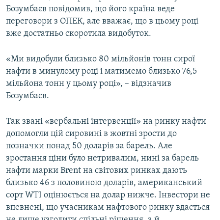
Бозумбаєв повідомив, що його країна веде
переговори з ОПЕК, але вважає, що в цьому році
Усі сайти RFE/RL
вже достатньо скоротила видобуток.
«Ми видобули близько 80 мільйонів тонн сирої
нафти в минулому році і матимемо близько 76,5
мільйона тонн у цьому році», – відзначив
Бозумбаєв.
Так звані «вербальні інтервенції» на ринку нафти
допомогли цій сировині в жовтні зрости до
позначки понад 50 доларів за барель. Але
зростання ціни було нетривалим, нині за барель
нафти марки Brent на світових ринках дають
близько 46 з половиною доларів, американський
сорт WTI оцінюється на долар нижче. Інвестори не
впевнені, що учасникам нафтового ринку вдасться
не лише узгодити спільні рішення, а й