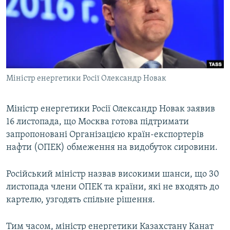
КИТАЙ.ВИКЛИКИ
МУЛЬТИМЕДІА
ФОТО
СПЕЦПРОЄКТИ
Міністр енергетики Росії Олександр Новак
ПОДКАСТИ
Міністр енергетики Росії Олександр Новак заявив
КРИМ РЕАЛІЇ
16 листопада, що Москва готова підтримати
РУС
запропоновані Організацією країн-експортерів
УКР
нафти (ОПЕК) обмеження на видобуток сировини.
КТАТ
Російський міністр назвав високими шанси, що 30
листопада члени ОПЕК та країни, які не входять до
ДОЛУЧАЙСЯ!
картелю, узгодять спільне рішення.
Тим часом, міністр енергетики Казахстану Канат