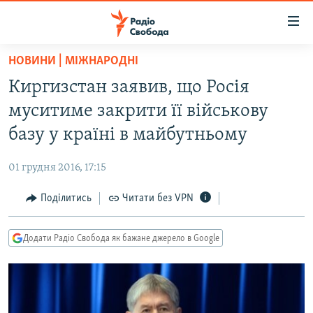
Доступність
посилання
Перейти
НОВИНИ | МІЖНАРОДНІ
до
РАДІО СВОБОДА – 70 РОКІВ
Киргизстан заявив, що Росія
основного
ВСЕ ЗА ДОБУ
матеріалу
муситиме закрити її військову
СТАТТІ
Перейти
базу у країні в майбутньому
до
ВІЙНА
ПОЛІТИКА
основної
01 грудня 2016, 17:15
РОСІЙСЬКА «ФІЛЬТРАЦІЯ»
ЕКОНОМІКА
навігації
Перейти
Поділитись
Читати без VPN
ДОНБАС.РЕАЛІЇ
СУСПІЛЬСТВО
до
КРИМ.РЕАЛІЇ
КУЛЬТУРА
пошуку
Додати Радіо Свобода як бажане джерело в Google
ТИ ЯК?
СПОРТ
СХЕМИ
УКРАЇНА
КИТАЙ.ВИКЛИКИ
СВІТ