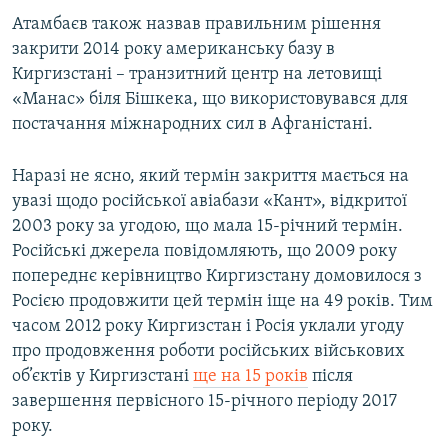
Усі сайти RFE/RL
Атамбаєв також назвав правильним рішення
закрити 2014 року американську базу в
Киргизстані – транзитний центр на летовищі
«Манас» біля Бішкека, що використовувався для
постачання міжнародних сил в Афганістані.
Наразі не ясно, який термін закриття мається на
увазі щодо російської авіабази «Кант», відкритої
2003 року за угодою, що мала 15-річний термін.
Російські джерела повідомляють, що 2009 року
попереднє керівництво Киргизстану домовилося з
Росією продовжити цей термін іще на 49 років. Тим
часом 2012 року Киргизстан і Росія уклали угоду
про продовження роботи російських військових
об’єктів у Киргизстані
ще на 15 років
після
завершення первісного 15-річного періоду 2017
року.