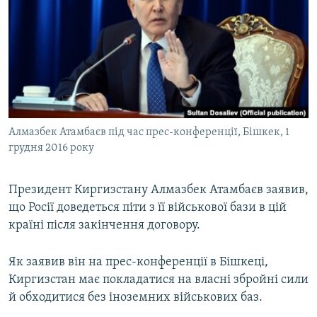
МУЛЬТИМЕДІА
ФОТО
СПЕЦПРОЄКТИ
ПОДКАСТИ
КРИМ РЕАЛІЇ
Алмазбек Атамбаєв під час прес-конференції, Бішкек, 1
РУС
грудня 2016 року
УКР
Президент Киргизстану Алмазбек Атамбаєв заявив,
КТАТ
що Росії доведеться піти з її військової бази в цій
країні після закінчення договору.
ДОЛУЧАЙСЯ!
Як заявив він на прес-конференції в Бішкеці,
Киргизстан має покладатися на власні збройні сили
й обходитися без іноземних військових баз.