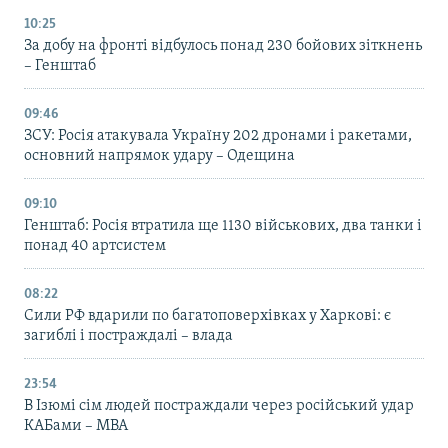
10:25
За добу на фронті відбулось понад 230 бойових зіткнень
– Генштаб
09:46
ЗСУ: Росія атакувала Україну 202 дронами і ракетами,
основний напрямок удару – Одещина
09:10
Генштаб: Росія втратила ще 1130 військових, два танки і
понад 40 артсистем
08:22
Сили РФ вдарили по багатоповерхівках у Харкові: є
загиблі і постраждалі – влада
23:54
В Ізюмі сім людей постраждали через російський удар
КАБами – МВА