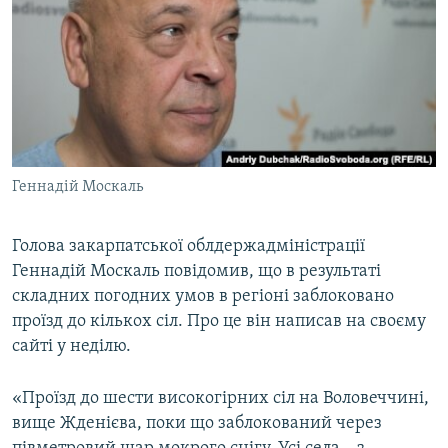
МУЛЬТИМЕДІА
ФОТО
СПЕЦПРОЄКТИ
ПОДКАСТИ
КРИМ РЕАЛІЇ
Геннадій Москаль
РУС
УКР
Голова закарпатської облдержадміністрації
Геннадій Москаль повідомив, що в результаті
КТАТ
складних погодних умов в регіоні заблоковано
проїзд до кількох сіл. Про це він написав на своєму
ДОЛУЧАЙСЯ!
сайті у неділю.
«Проїзд до шести високогірних сіл на Воловеччині,
вище Жденієва, поки що заблокований через