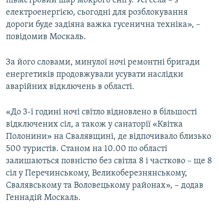
півметровий шар мокрого снігу. Усі села – з
Усі сайти RFE/RL
електроенергією, сьогодні для розблокування
дороги буде задіяна важка гусенична техніка», –
повідомив Москаль.
За його словами, минулої ночі ремонтні бригади
енергетиків продовжували усувати наслідки
аварійних відключень в області.
«До 3-ї годині ночі світло відновлено в більшості
відключених сіл, а також у санаторії «Квітка
Полонини» на Свалявщині, де відпочивало близько
500 туристів. Станом на 10.00 по області
залишаються повністю без світла 8 і частково – ще 8
сіл у Перечинському, Великоберезнянському,
Свалявському та Воловецькому районах», – додав
Геннадій Москаль.