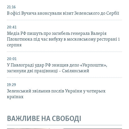
21:16
В офісі Вучича анонсували візит Зеленського до Сербії
20:41
Медіа РФ пишуть про загибель генерала Валерія
Плохотнюка під час вибуху в московському ресторані 1
серпня
20:01
У Павлограді удар РФ знищив депо «Укрпошти»,
загинули дві працівниці – Смілянський
19:29
Зеленський звільнив послів України у чотирьох
країнах
ВАЖЛИВЕ НА СВОБОДІ