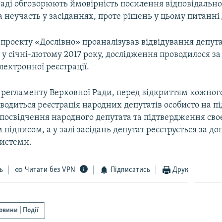
аді обговорюють ймовірність посилення відповідально
 неучасть у засіданнях, проте рішень у цьому питанні 
 проекту «Дослівно» проаналізував відвідування депут
 у січні-лютому 2017 року, дослідження проводилося з
лектронної реєстрації.
о регламенту Верховної Ради, перед відкриттям кожног
водиться реєстрація народних депутатів особисто на пі
посвідчення народного депутата та підтвердження своє
підписом, а у залі засідань депутат реєструється за д
системи.
ь
Читати без VPN
Підписатись
Друк
овини | Події