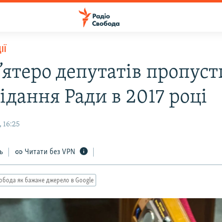
ІЇ
п’ятеро депутатів пропус
сідання Ради в 2017 році
 16:25
ь
Читати без VPN
обода як бажане джерело в Google