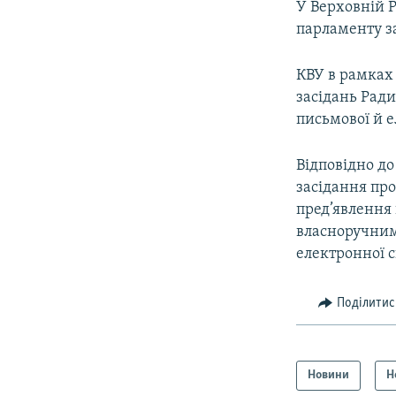
У Верховній Р
парламенту за
КВУ в рамках
засідань Ради
письмової й е
Відповідно д
засідання про
пред’явлення 
власноручним 
електронної 
Поділитис
Новини
Н