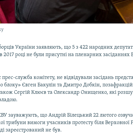
ку
борців України заявляють, що 5 з 422 народних депутат
в 2017 році не були присутні на пленарних засіданнях 
 прес-служба комітету, не відвідували засідань предс
о блоку» Євген Бакулін та Дмитро Добкін, позафракці
 також Сергій Клюєв та Олександр Онищенко, які розш
владою.
КВУ зауважують, що Андрій Білецький 22 лютого озвучи
ї трибуни вимоги учасників протесту біля Верховної Р
ді зареєстрований не був.