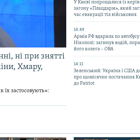
У Києві попрощалися із кері
загону «Плацдарм», який заг
час евакуації тіл військових
14:49
Армія РФ вдарила по автобусу
Нікополі: загинув водій, по
його колега – ОВА
ні, ні при знятті
14:11
міни, Хмару,
Зеленський: Україна і США 
про щомісячне постачання К
до Patriot
к їх застосовують»: