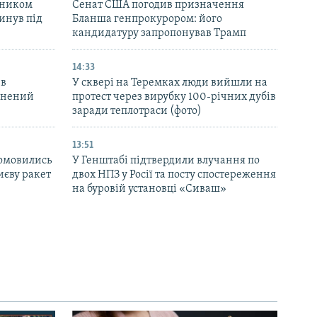
вником
Сенат США погодив призначення
инув під
Бланша генпрокурором: його
кандидатуру запропонував Трамп
14:33
 в
У сквері на Теремках люди вийшли на
ранений
протест через вирубку 100-річних дубів
заради теплотраси (фото)
13:51
домовились
У Генштабі підтвердили влучання по
иєву ракет
двох НПЗ у Росії та посту спостереження
на буровій установці «Сиваш»