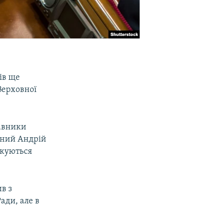
ів ще
Верховної
тавники
йний Андрій
укуються
в з
ади, але в