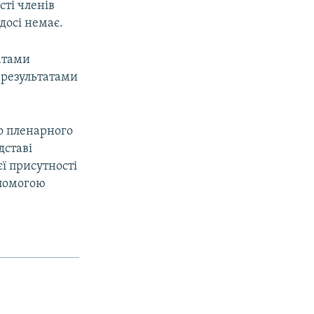
сті членів
досі немає.
атами
а результатами
о пленарного
дставі
ї присутності
опомогою