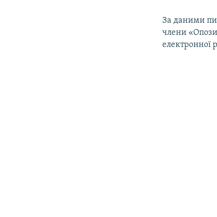
За даними пис
члени «Опози
електронної р