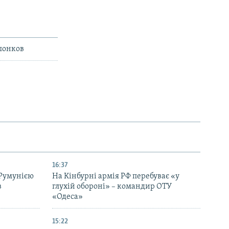
ешонков
16:37
 Румунією
На Кінбурні армія РФ перебуває «у
в
глухій обороні» – командир ОТУ
«Одеса»
15:22