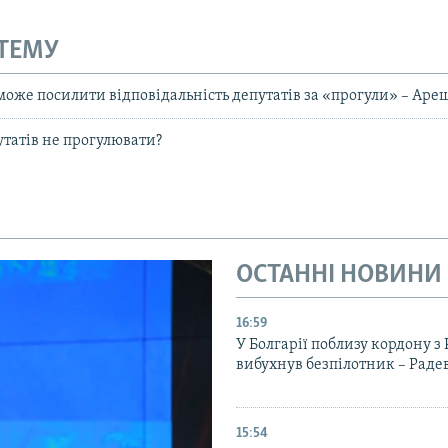
 ТЕМУ
може посилити відповідальність депутатів за «прогули» – Ар
утатів не прогулювати?
ОСТАННІ НОВИНИ
16:59
У Болгарії поблизу кордону з
вибухнув безпілотник – Раде
15:54