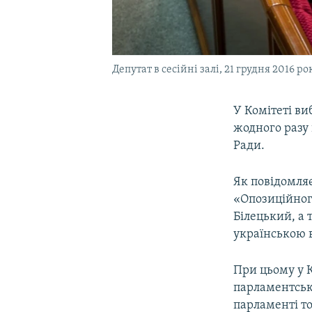
Депутат в сесійні залі, 21 грудня 2016 ро
У Комітеті ви
жодного разу 
Ради.
Як повідомляє
«Опозиційног
Білецький, а
українською 
При цьому у 
парламентсько
парламенті то