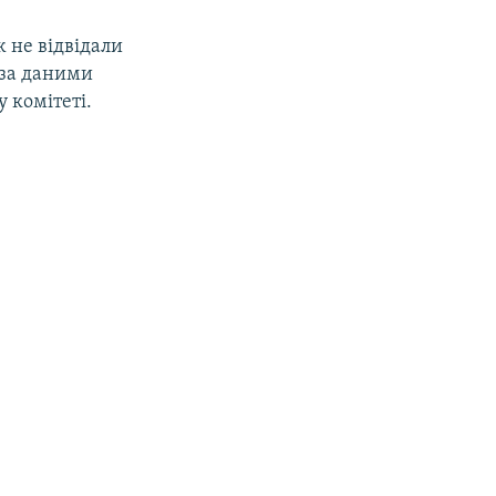
ж не відвідали
 за даними
у комітеті.