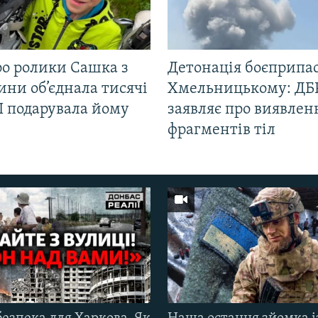
ро ролики Сашка з
Детонація боєприпас
ни об’єднала тисячі
Хмельницькому: ДБ
І подарувала йому
заявляє про виявлен
фрагментів тіл