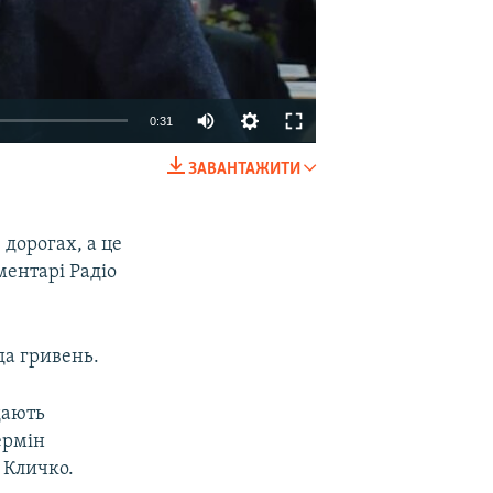
0:31
ЗАВАНТАЖИТИ
EMBED
SHARE
 дорогах, а це
оментарі Радіо
да гривень.
ідають
ермін
ь Кличко.