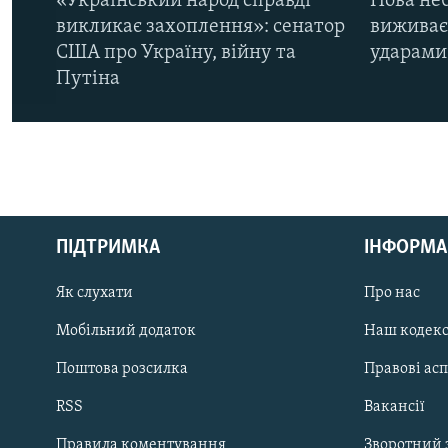
«Український народ справді
Нова неб
викликає захоплення»: сенатор
виживає
США про Україну, війну та
ударами 
Путіна
КРИМ РЕАЛІЇ
РУС
ПІДТРИМКА
ІНФОРМА
УКР
КТАТ
Як слухати
Про нас
Мобільний додаток
Наш кодек
ДОЛУЧАЙСЯ!
Поштова розсилка
Правові ас
RSS
Вакансії
Правила коментування
Зворотний 