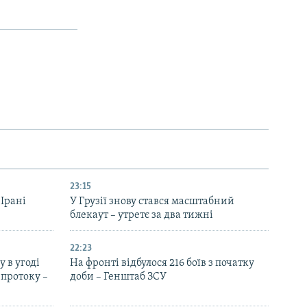
23:15
 Ірані
У Грузії знову стався масштабний
блекаут – утретє за два тижні
22:23
 в угоді
На фронті відбулося 216 боїв з початку
протоку –
доби – Генштаб ЗСУ