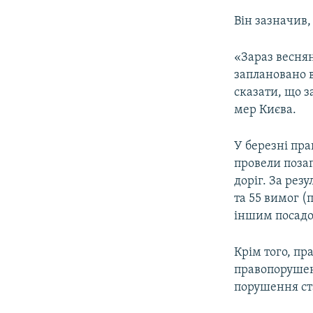
Він зазначив,
«Зараз веснян
заплановано в
сказати, що з
мер Києва.
У березні пра
провели позап
доріг. За рез
та 55 вимог (
іншим посадо
Крім того, пр
правопорушен
порушення ст