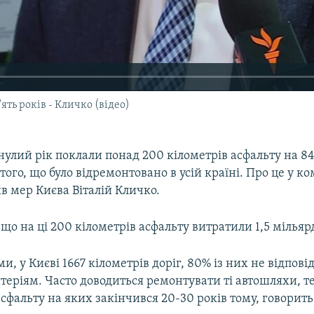
ять років - Кличко (відео)
нулий рік поклали понад 200 кілометрів асфальту на 84
 того, що було відремонтовано в усій країні. Про це у к
в мер Києва Віталій Кличко.
 що на ці 200 кілометрів асфальту витратили 1,5 мільяр
ми, у Києві 1667 кілометрів доріг, 80% із них не відпов
теріям. Часто доводиться ремонтувати ті автошляхи, т
асфальту на яких закінчився 20-30 років тому, говорит