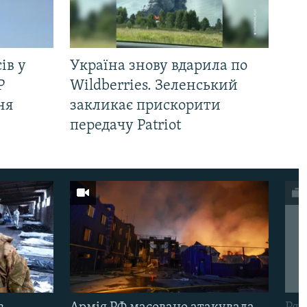
ів у
Україна знову вдарила по
Р
Wildberries. Зеленський
ня
закликає прискорити
передачу Patriot