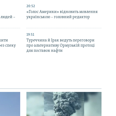
20:52
«Голос Америки» відновить мовлення
 людей –
українською – головний редактор
19:51
жити
Туреччина й Ірак ведуть переговори
ез спеку
про альтернативу Ормузькій протоці
для поставок нафти