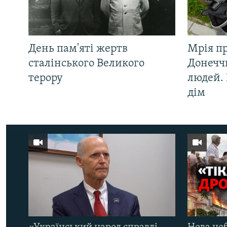
День пам'яті жертв
Мрія п
сталінського Великого
Донеччи
терору
людей. 
дім