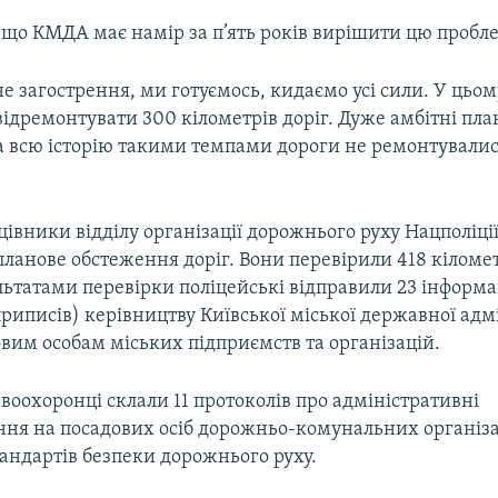
 що КМДА має намір за п’ять років вирішити цю пробл
е загострення, ми готуємось, кидаємо усі сили. У цьом
ідремонтувати 300 кілометрів доріг. Дуже амбітні пла
а всю історію такими темпами дороги не ремонтувались
цівники відділу організації дорожнього руху Нацполіці
ланове обстеження доріг. Вони перевірили 418 кіломет
ультатами перевірки поліцейські відправили 23 інформа
приписів) керівництву Київської міської державної адмі
вим особам міських підприємств та організацій.
авоохоронці склали 11 протоколів про адміністративні
ня на посадових осіб дорожньо-комунальних організа
андартів безпеки дорожнього руху.