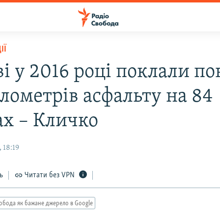
ІЇ
і у 2016 році поклали по
ілометрів асфальту на 84
ах – Кличко
 18:19
ь
Читати без VPN
обода як бажане джерело в Google