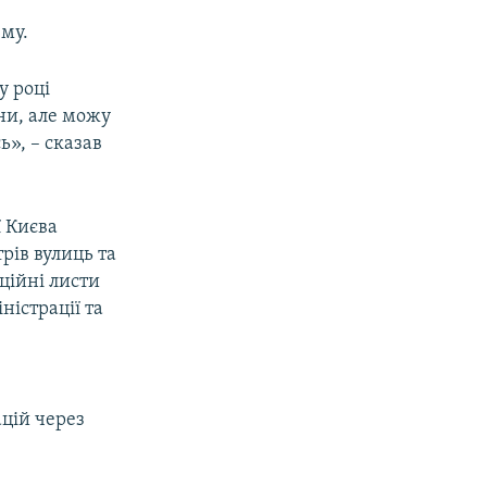
ему.
у році
ни, але можу
», – сказав
ї Києва
рів вулиць та
ційні листи
ністрації та
цій через