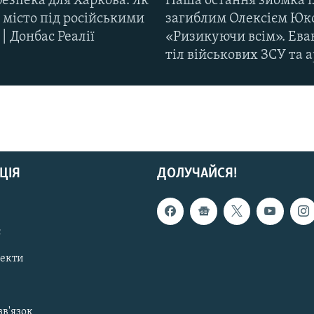
езпека для Харкова. Як
Наша остання зйомка і
 місто під російськими
загиблим Олексієм Юк
| Донбас Реалії
«Ризикуючи всім». Ева
тіл військових ЗСУ та а
ЦІЯ
ДОЛУЧАЙСЯ!
с
пекти
зв'язок