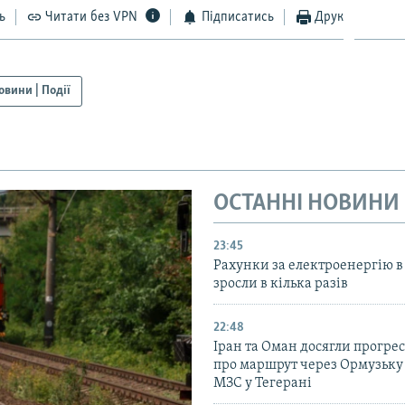
ь
Читати без VPN
Підписатись
Друк
овини | Події
ОСТАННІ НОВИНИ
23:45
Рахунки за електроенергію в
зросли в кілька разів
22:48
Іран та Оман досягли прогресу
про маршрут через Ормузьку 
МЗС у Тегерані