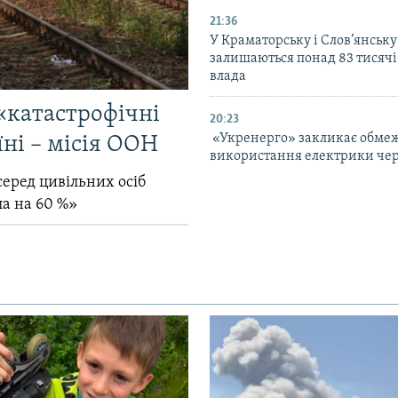
21:36
У Краматорську і Слов’янську
залишаються понад 83 тисячі
влада
«катастрофічні
20:23
«Укренерго» закликає обме
їні – місія ООН
використання електрики чер
серед цивільних осіб
ла на 60 %»