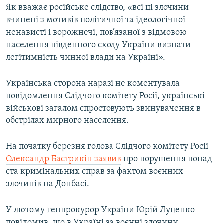
Як вважає російське слідство, «всі ці злочини
вчинені з мотивів політичної та ідеологічної
ненависті і ворожнечі, пов’язаної з відмовою
населення південного сходу України визнати
легітимність чинної влади на Україні».
Українська сторона наразі не коментувала
повідомлення Слідчого комітету Росії, українські
військові загалом спростовують звинувачення в
обстрілах мирного населення.
На початку березня голова Слідчого комітету Росії
Олександр Бастрикін заявив
про порушення понад
ста кримінальних справ за фактом воєнних
злочинів на Донбасі.
У лютому генпрокурор України Юрій Луценко
повідомив, що в Україні за воєнні злочини