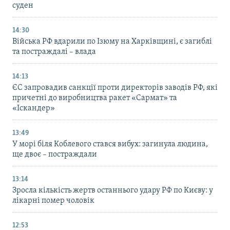
суден
14:30
Війська РФ вдарили по Ізюму на Харківщині, є загиблі
та постраждалі – влада
14:13
ЄС запровадив санкції проти директорів заводів РФ, які
причетні до виробництва ракет «Сармат» та
«Іскандер»
13:49
У морі біля Коблевого стався вибух: загинула людина,
ще двоє – постраждали
13:14
Зросла кількість жертв останнього удару РФ по Києву: у
лікарні помер чоловік
12:53