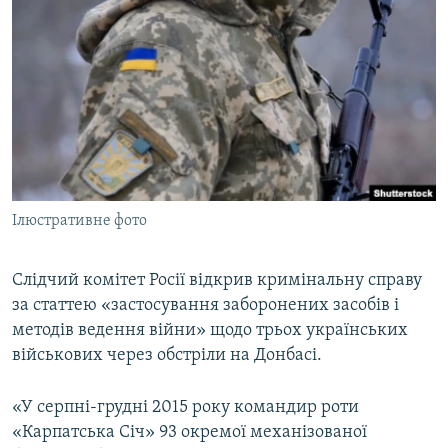
МУЛЬТИМЕДІА
ФОТО
СПЕЦПРОЄКТИ
ПОДКАСТИ
КРИМ РЕАЛІЇ
РУС
Ілюстративне фото
УКР
КТАТ
Слідчий комітет Росії відкрив кримінальну справу
за статтею «застосування заборонених засобів і
методів ведення війни» щодо трьох українських
ДОЛУЧАЙСЯ!
військових через обстріли на Донбасі.
«У серпні-грудні 2015 року командир роти
«Карпатська Січ» 93 окремої механізованої