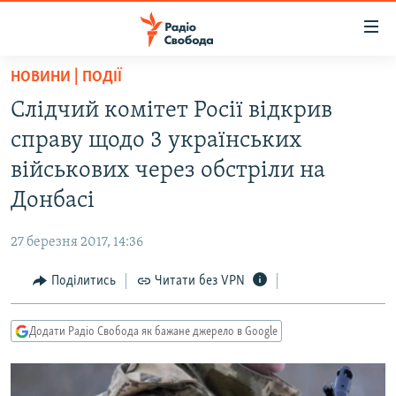
Доступність
посилання
Перейти
НОВИНИ | ПОДІЇ
до
РАДІО СВОБОДА – 70 РОКІВ
Слідчий комітет Росії відкрив
основного
ВСЕ ЗА ДОБУ
матеріалу
справу щодо 3 українських
СТАТТІ
Перейти
військових через обстріли на
до
ВІЙНА
ПОЛІТИКА
Донбасі
основної
РОСІЙСЬКА «ФІЛЬТРАЦІЯ»
ЕКОНОМІКА
навігації
27 березня 2017, 14:36
Перейти
ДОНБАС.РЕАЛІЇ
СУСПІЛЬСТВО
до
Поділитись
Читати без VPN
КРИМ.РЕАЛІЇ
КУЛЬТУРА
пошуку
ТИ ЯК?
СПОРТ
Додати Радіо Свобода як бажане джерело в Google
СХЕМИ
УКРАЇНА
КИТАЙ.ВИКЛИКИ
СВІТ