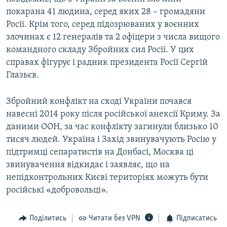
покарана 41 людина, серед яких 28 – громадяни
Росії. Крім того, серед підозрюваних у воєнних
злочинах є 12 генералів та 2 офіцери з числа вищого
командного складу Збройних сил Росії. У цих
справах фігурує і радник президента Росії Сергій
Глазьєв.
Збройний конфлікт на сході України почався
навесні 2014 року після російської анексії Криму. За
даними ООН, за час конфлікту загинули близько 10
тисяч людей. Україна і Захід звинувачують Росію у
підтримці сепаратистів на Донбасі, Москва ці
звинувачення відкидає і заявляє, що на
непідконтрольних Києві територіях можуть бути
російські «добровольці».
Поділитись
Читати без VPN
Підписатись