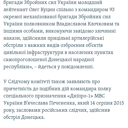
бригади Збройних сил України молодший
Усі сайти RFE/RL
лейтенант Олег Куцин спільно з командиром 93
окремої механізованої бригади Збройних сил
України полковником Владиславом Клочковим та
іншими особами, виконуючи завідомо злочинні
накази, здійснили прицільні артилерійські
обстріли з важких видів озброєння об’єктів
цивільної інфраструктури в населених пунктах
самопроголошеної Донецької народної
республіки», – йдеться у повідомленні.
У Слідчому комітеті також заявляють про
причетність до подібних дій командира полку
спеціального призначення «Дніпро-1» МВС
України В’ячеслава Печененка, який 14 серпня 2015
року, засловами російських слідчих, здійснив
обстріл Донецька.