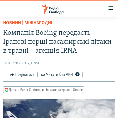
Доступність
посилання
Перейти
НОВИНИ | МІЖНАРОДНІ
до
РАДІО СВОБОДА – 70 РОКІВ
Компанія Boeing передасть
основного
ВСЕ ЗА ДОБУ
матеріалу
Іранові перші пасажирські літаки
СТАТТІ
Перейти
в травні – агенція IRNA
до
ВІЙНА
ПОЛІТИКА
основної
10 квітня 2017, 08:41
РОСІЙСЬКА «ФІЛЬТРАЦІЯ»
ЕКОНОМІКА
навігації
Перейти
Поділитись
Читати без VPN
ДОНБАС.РЕАЛІЇ
СУСПІЛЬСТВО
до
КРИМ.РЕАЛІЇ
КУЛЬТУРА
пошуку
Додати Радіо Свобода як бажане джерело в Google
ТИ ЯК?
СПОРТ
СХЕМИ
УКРАЇНА
КИТАЙ.ВИКЛИКИ
СВІТ