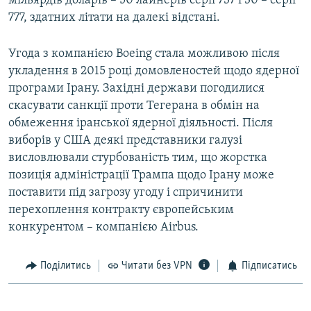
мільярдів доларів – 50 лайнерів серії 737 і 30 – серії
Усі сайти RFE/RL
777, здатних літати на далекі відстані.
Угода з компанією Boeing стала можливою після
укладення в 2015 році домовленостей щодо ядерної
програми Ірану. Західні держави погодилися
скасувати санкції проти Тегерана в обмін на
обмеження іранської ядерної діяльності. Після
виборів у США деякі представники галузі
висловлювали стурбованість тим, що жорстка
позиція адміністрації Трампа щодо Ірану може
поставити під загрозу угоду і спричинити
перехоплення контракту європейським
конкурентом – компанією Airbus.
Поділитись
Читати без VPN
Підписатись