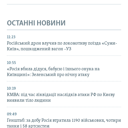
ОСТАННІ НОВИНИ
11:23
Російський дрон влучив по локомотиву поїзда «Суми-
Київ», пошкоджений вагон –УЗ
10:55
«Росія вбила дідуся, бабусю і їхнього онука на
Київщині»: Зеленський про нічну атаку
10:19
КМВА: під час ліквідації наслідків атаки РФ по Києву
виявили тіло людини
09:49
Генштаб: за добу Росія втратила 1190 військових, чотири
танки і 58 артсистем