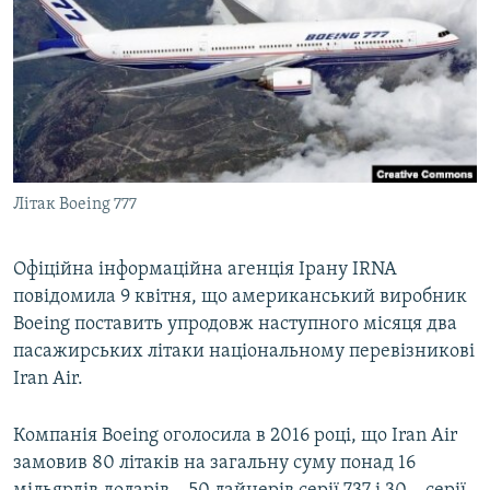
МУЛЬТИМЕДІА
ФОТО
СПЕЦПРОЄКТИ
ПОДКАСТИ
КРИМ РЕАЛІЇ
Літак Boeing 777
РУС
УКР
Офіційна інформаційна агенція Ірану IRNA
повідомила 9 квітня, що американський виробник
КТАТ
Boeing поставить упродовж наступного місяця два
пасажирських літаки національному перевізникові
ДОЛУЧАЙСЯ!
Iran Air.
Компанія Boeing оголосила в 2016 році, що Iran Air
замовив 80 літаків на загальну суму понад 16