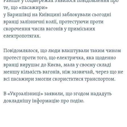
Раніше у соцмережах з’явилося повідомлення про
Усі сайти RFE/RL
те, що «пасажири»
у Баришівці на Київщині заблокували сьогодні
вранці залізничні колії, протестуючи проти
скорочення числа вагонів у приміських
електропотягах.
Повідомлялося, що люди влаштували таким чином
протест проти того, що електричка, яка щоденно
вранці вирушає до Києва, мала у своєму складі
меншу кількість вагонів, ніж зазвичай, через що не
всі пасажири змогли скористатися транспортом.
В «Укрзалізниці» заявили, що згодом нададуть
докладнішу інформацію про подію.