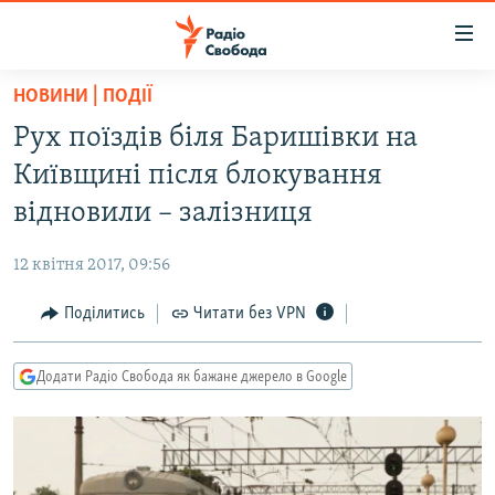
Доступність
посилання
Перейти
НОВИНИ | ПОДІЇ
до
РАДІО СВОБОДА – 70 РОКІВ
Рух поїздів біля Баришівки на
основного
ВСЕ ЗА ДОБУ
матеріалу
Київщині після блокування
СТАТТІ
Перейти
відновили – залізниця
до
ВІЙНА
ПОЛІТИКА
основної
12 квітня 2017, 09:56
РОСІЙСЬКА «ФІЛЬТРАЦІЯ»
ЕКОНОМІКА
навігації
Перейти
Поділитись
Читати без VPN
ДОНБАС.РЕАЛІЇ
СУСПІЛЬСТВО
до
КРИМ.РЕАЛІЇ
КУЛЬТУРА
пошуку
Додати Радіо Свобода як бажане джерело в Google
ТИ ЯК?
СПОРТ
СХЕМИ
УКРАЇНА
КИТАЙ.ВИКЛИКИ
СВІТ