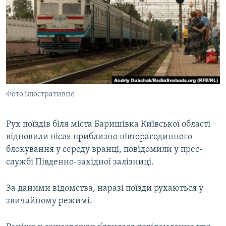
МУЛЬТИМЕДІА
ФОТО
СПЕЦПРОЄКТИ
ПОДКАСТИ
КРИМ РЕАЛІЇ
Фото ілюстративне
РУС
УКР
Рух поїздів біля міста Баришівка Київської області
відновили після приблизно півторагодинного
КТАТ
блокування у середу вранці, повідомили у прес-
службі Південно-західної залізниці.
ДОЛУЧАЙСЯ!
За даними відомства, наразі поїзди рухаються у
звичайному режимі.