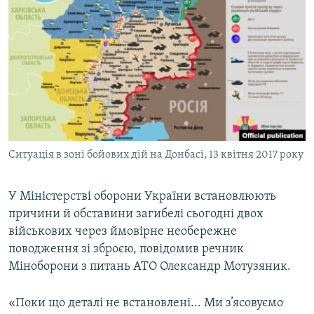
МУЛЬТИМЕДІА
ФОТО
СПЕЦПРОЄКТИ
ПОДКАСТИ
КРИМ РЕАЛІЇ
РУС
Ситуація в зоні бойових дій на Донбасі, 13 квітня 2017 року
УКР
КТАТ
У Міністерстві оборони України встановлюють
причини й обставини загибелі сьогодні двох
військових через ймовірне необережне
ДОЛУЧАЙСЯ!
поводження зі зброєю, повідомив речник
Міноборони з питань АТО Олександр Мотузяник.
«Поки що деталі не встановлені... Ми з’ясовуємо