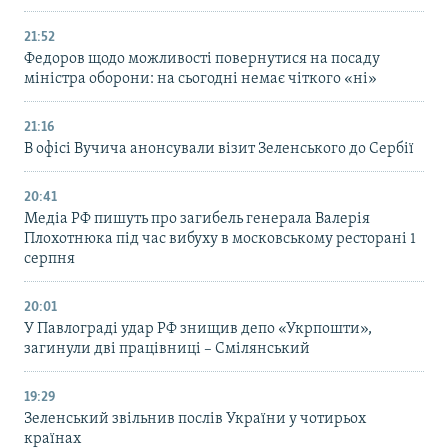
21:52
Федоров щодо можливості повернутися на посаду
міністра оборони: на сьогодні немає чіткого «ні»
21:16
В офісі Вучича анонсували візит Зеленського до Сербії
20:41
Медіа РФ пишуть про загибель генерала Валерія
Плохотнюка під час вибуху в московському ресторані 1
серпня
20:01
У Павлограді удар РФ знищив депо «Укрпошти»,
загинули дві працівниці – Смілянський
19:29
Зеленський звільнив послів України у чотирьох
країнах