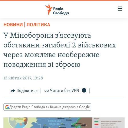
Доступність
посилання
Перейти
НОВИНИ | ПОЛІТИКА
до
РАДІО СВОБОДА – 70 РОКІВ
У Міноборони з’ясовують
основного
ВСЕ ЗА ДОБУ
матеріалу
обставини загибелі 2 військових
СТАТТІ
Перейти
через можливе необережне
до
ВІЙНА
ПОЛІТИКА
поводження зі зброєю
основної
РОСІЙСЬКА «ФІЛЬТРАЦІЯ»
ЕКОНОМІКА
навігації
13 квітня 2017, 13:28
Перейти
ДОНБАС.РЕАЛІЇ
СУСПІЛЬСТВО
до
Поділитись
Читати без VPN
КРИМ.РЕАЛІЇ
КУЛЬТУРА
пошуку
ТИ ЯК?
СПОРТ
Додати Радіо Свобода як бажане джерело в Google
СХЕМИ
УКРАЇНА
КИТАЙ.ВИКЛИКИ
СВІТ