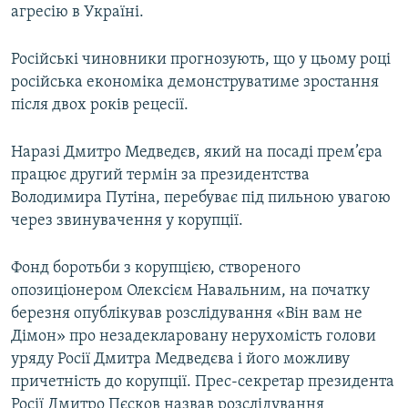
агресію в Україні.
Усі сайти RFE/RL
Російські чиновники прогнозують, що у цьому році
російська економіка демонструватиме зростання
після двох років рецесії.
Наразі Дмитро Медведєв, який на посаді прем’єра
працює другий термін за президентства
Володимира Путіна, перебуває під пильною увагою
через звинувачення у корупції.
Фонд боротьби з корупцією, створеного
опозиціонером Олексієм Навальним, на початку
березня опублікував розслідування «Він вам не
Дімон» про незадекларовану нерухомість голови
уряду Росії Дмитра Медведєва і його можливу
причетність до корупції. Прес-секретар президента
Росії Дмитро Пєсков назвав розслідування