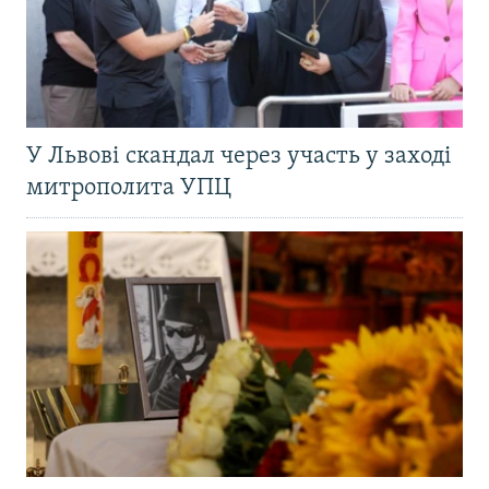
У Львові скандал через участь у заході
митрополита УПЦ