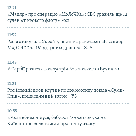
12:21
«Мадяр» про операцію «МоЛоЧКа»: СБС уразили ще 12
суден «тіньового флоту» Росії
11:55
Росія атакувала Україну шістьма ракетами «Іскандер-
М», С-400 та 151 ударним дроном – ЗСУ
11:45
У Сербії розпочалась зустріч Зеленського з Вучичем
11:23
Російський дрон влучив по локомотиву поїзда «Суми-
Київ», пошкоджений вагон – УЗ
10:55
«Росія вбила дідуся, бабусю і їхнього онука на
Київщині»: Зеленський про нічну атаку