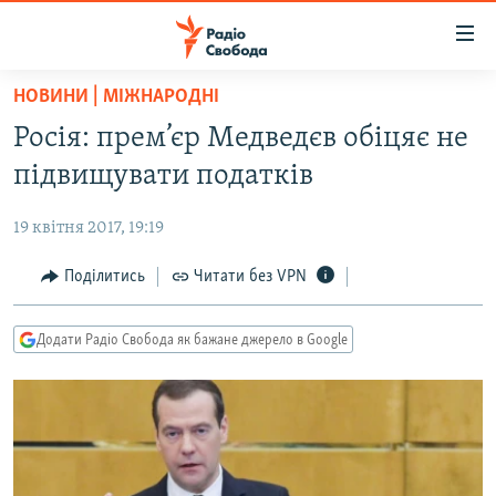
Доступність
посилання
Перейти
НОВИНИ | МІЖНАРОДНІ
до
РАДІО СВОБОДА – 70 РОКІВ
Росія: прем’єр Медведєв обіцяє не
основного
ВСЕ ЗА ДОБУ
матеріалу
підвищувати податків
СТАТТІ
Перейти
до
19 квітня 2017, 19:19
ВІЙНА
ПОЛІТИКА
основної
РОСІЙСЬКА «ФІЛЬТРАЦІЯ»
Поділитись
Читати без VPN
ЕКОНОМІКА
навігації
Перейти
ДОНБАС.РЕАЛІЇ
СУСПІЛЬСТВО
до
Додати Радіо Свобода як бажане джерело в Google
КРИМ.РЕАЛІЇ
КУЛЬТУРА
пошуку
ТИ ЯК?
СПОРТ
СХЕМИ
УКРАЇНА
КИТАЙ.ВИКЛИКИ
СВІТ