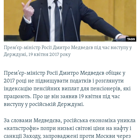
МУЛЬТИМЕДІА
ФОТО
СПЕЦПРОЄКТИ
ПОДКАСТИ
Прем’єр-міністр Росії Дмитро Медведєв під час виступу у
Держдумі, 19 квітня 2017 року
КРИМ РЕАЛІЇ
РУС
Прем’єр-міністр Росії Дмитро Медведєв обіцяє у
УКР
2017 році не підвищувати податків і розглянути
КТАТ
індексацію пенсійних виплат для пенсіонерів, які
працюють. Про це він заявив 19 квітня під час
ДОЛУЧАЙСЯ!
виступу у російській Держдумі.
За словами Медведєва, російська економіка уникла
«катастрофи» попри низькі світові ціни на нафту і
санкції Заходу, запроваджені проти Москви через