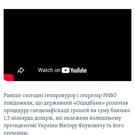
Раніше сьогодні генпрокурор і секретар РНБО
повідомили, що державний «Ощадбанк» розпочав
процедуру спецконфіскації грошей на суму близько
1,5 мільярда доларів, які належали колишньому
президентові України Віктору Януковичу та його
оточенню.