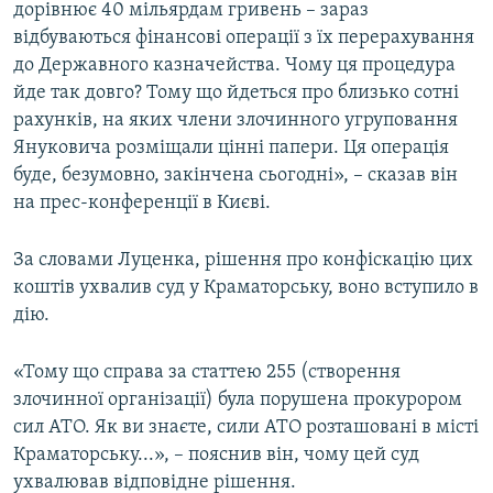
дорівнює 40 мільярдам гривень – зараз
Усі сайти RFE/RL
відбуваються фінансові операції з їх перерахування
до Державного казначейства. Чому ця процедура
йде так довго? Тому що йдеться про близько сотні
рахунків, на яких члени злочинного угруповання
Януковича розміщали цінні папери. Ця операція
буде, безумовно, закінчена сьогодні», – сказав він
на прес-конференції в Києві.
За словами Луценка, рішення про конфіскацію цих
коштів ухвалив суд у Краматорську, воно вступило в
дію.
«Тому що справа за статтею 255 (створення
злочинної організації) була порушена прокурором
сил АТО. Як ви знаєте, сили АТО розташовані в місті
Краматорську...», – пояснив він, чому цей суд
ухвалював відповідне рішення.