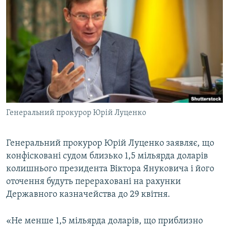
МУЛЬТИМЕДІА
ФОТО
СПЕЦПРОЄКТИ
ПОДКАСТИ
КРИМ РЕАЛІЇ
РУС
Генеральний прокурор Юрій Луценко
УКР
КТАТ
Генеральний прокурор Юрій Луценко заявляє, що
конфісковані судом близько 1,5 мільярда доларів
колишнього президента Віктора Януковича і його
ДОЛУЧАЙСЯ!
оточення будуть перераховані на рахунки
Державного казначейства до 29 квітня.
«Не менше 1,5 мільярда доларів, що приблизно