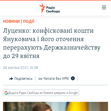
Доступність
посилання
Перейти
НОВИНИ | ПОДІЇ
до
РАДІО СВОБОДА – 70 РОКІВ
Луценко: конфісковані кошти
основного
ВСЕ ЗА ДОБУ
матеріалу
Януковича і його оточення
СТАТТІ
Перейти
перерахують Держказначейству
до
ВІЙНА
ПОЛІТИКА
до 29 квітня
основної
РОСІЙСЬКА «ФІЛЬТРАЦІЯ»
ЕКОНОМІКА
навігації
28 квітня 2017, 15:38
Перейти
ДОНБАС.РЕАЛІЇ
СУСПІЛЬСТВО
до
Поділитись
Читати без VPN
КРИМ.РЕАЛІЇ
КУЛЬТУРА
пошуку
ТИ ЯК?
СПОРТ
Додати Радіо Свобода як бажане джерело в Google
СХЕМИ
УКРАЇНА
КИТАЙ.ВИКЛИКИ
СВІТ