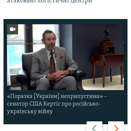
атаковані логістичні центри
«Поразка [України] неприпустима» –
сенатор США Кертіс про російсько-
українську війну
Назад
Вперед