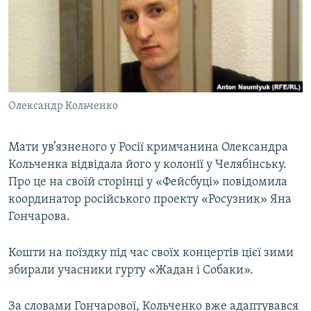
МУЛЬТИМЕДІА
ФОТО
СПЕЦПРОЄКТИ
ПОДКАСТИ
Олександр Кольченко
КРИМ РЕАЛІЇ
РУС
Мати ув’язненого у Росії кримчанина Олександра
Кольченка відвідала його у колонії у Челябінську.
УКР
Про це на своїй сторінці у «Фейсбуці» повідомила
КТАТ
координатор російського проекту «Росузник» Яна
Гончарова.
ДОЛУЧАЙСЯ!
Кошти на поїздку під час своїх концертів цієї зими
збирали учасники гурту «Жадан і Собаки».
За словами Гончарової, Кольченко вже адаптувався