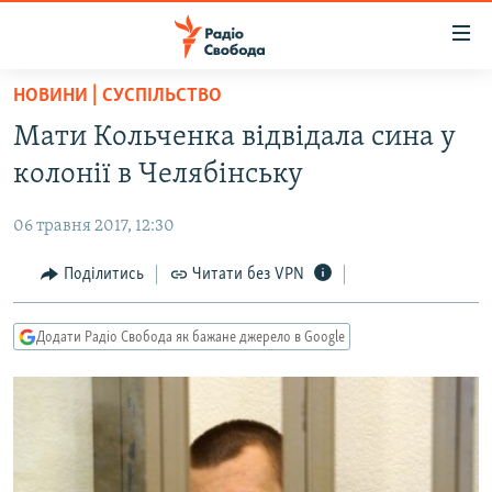
Доступність
посилання
Перейти
НОВИНИ | СУСПІЛЬСТВО
до
РАДІО СВОБОДА – 70 РОКІВ
Мати Кольченка відвідала сина у
основного
ВСЕ ЗА ДОБУ
матеріалу
колонії в Челябінську
СТАТТІ
Перейти
до
06 травня 2017, 12:30
ВІЙНА
ПОЛІТИКА
основної
РОСІЙСЬКА «ФІЛЬТРАЦІЯ»
Поділитись
Читати без VPN
ЕКОНОМІКА
навігації
Перейти
ДОНБАС.РЕАЛІЇ
СУСПІЛЬСТВО
до
Додати Радіо Свобода як бажане джерело в Google
КРИМ.РЕАЛІЇ
КУЛЬТУРА
пошуку
ТИ ЯК?
СПОРТ
СХЕМИ
УКРАЇНА
КИТАЙ.ВИКЛИКИ
СВІТ