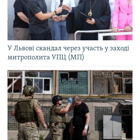
У Львові скандал через участь у заході
митрополита УПЦ (МП)