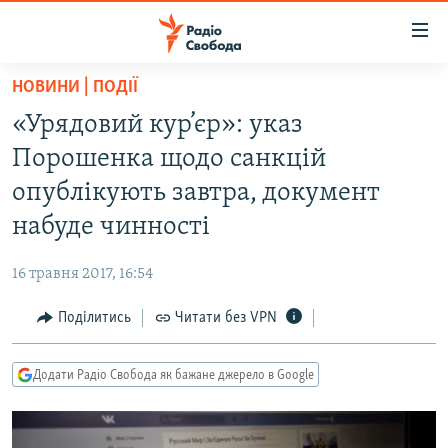
Доступність
посилання
Перейти
НОВИНИ | ПОДІЇ
до
РАДІО СВОБОДА – 70 РОКІВ
«Урядовий кур’єр»: указ
основного
ВСЕ ЗА ДОБУ
матеріалу
Порошенка щодо санкцій
СТАТТІ
Перейти
опублікують завтра, документ
до
ВІЙНА
ПОЛІТИКА
набуде чинності
основної
РОСІЙСЬКА «ФІЛЬТРАЦІЯ»
ЕКОНОМІКА
навігації
16 травня 2017, 16:54
Перейти
ДОНБАС.РЕАЛІЇ
СУСПІЛЬСТВО
до
Поділитись
Читати без VPN
КРИМ.РЕАЛІЇ
КУЛЬТУРА
пошуку
ТИ ЯК?
СПОРТ
Додати Радіо Свобода як бажане джерело в Google
СХЕМИ
УКРАЇНА
КИТАЙ.ВИКЛИКИ
СВІТ