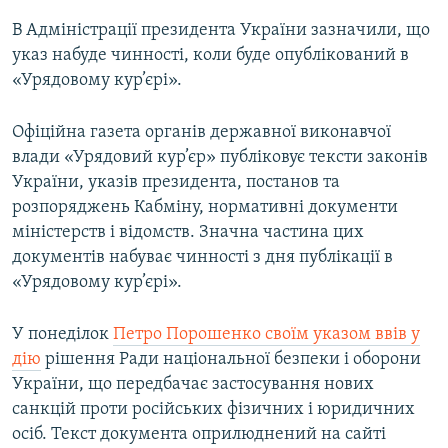
Усі сайти RFE/RL
В Адміністрації президента України зазначили, що
указ набуде чинності, коли буде опублікований в
«Урядовому кур’єрі».
Офіційна газета органів державної виконавчої
влади «Урядовий кур’єр» публіковує тексти законів
України, указів президента, постанов та
розпоряджень Кабміну, нормативні документи
міністерств і відомств. Значна частина цих
документів набуває чинності з дня публікації в
«Урядовому кур’єрі».
У понеділок
Петро Порошенко своїм указом ввів у
дію
рішення Ради національної безпеки і оборони
України, що передбачає застосування нових
санкцій проти російських фізичних і юридичних
осіб. Текст документа оприлюднений на сайті