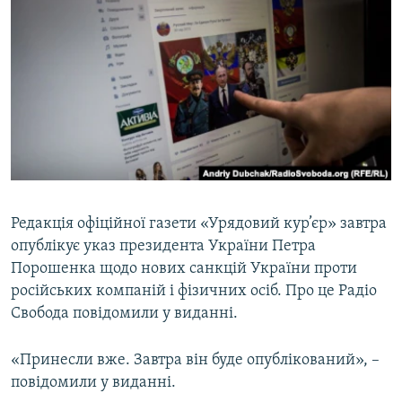
МУЛЬТИМЕДІА
ФОТО
СПЕЦПРОЄКТИ
ПОДКАСТИ
КРИМ РЕАЛІЇ
РУС
УКР
Редакція офіційної газети «Урядовий кур’єр» завтра
опублікує указ президента України Петра
КТАТ
Порошенка щодо нових санкцій України проти
російських компаній і фізичних осіб. Про це Радіо
ДОЛУЧАЙСЯ!
Свобода повідомили у виданні.
«Принесли вже. Завтра він буде опублікований», –
повідомили у виданні.