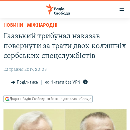
Доступність
посилання
Перейти
НОВИНИ | МІЖНАРОДНІ
до
РАДІО СВОБОДА – 70 РОКІВ
Гаазький трибунал наказав
основного
ВСЕ ЗА ДОБУ
матеріалу
повернути за ґрати двох колишніх
СТАТТІ
Перейти
сербських спецслужбістів
до
ВІЙНА
ПОЛІТИКА
основної
22 травня 2017, 20:03
РОСІЙСЬКА «ФІЛЬТРАЦІЯ»
ЕКОНОМІКА
навігації
Перейти
Поділитись
Читати без VPN
ДОНБАС.РЕАЛІЇ
СУСПІЛЬСТВО
до
КРИМ.РЕАЛІЇ
КУЛЬТУРА
пошуку
Додати Радіо Свобода як бажане джерело в Google
ТИ ЯК?
СПОРТ
СХЕМИ
УКРАЇНА
КИТАЙ.ВИКЛИКИ
СВІТ