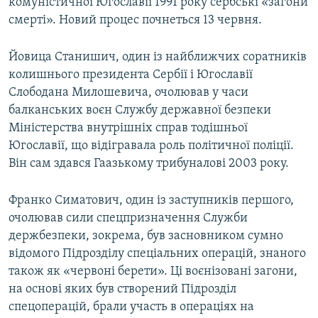
комуністичної Югославії 1991 року сербські «загони
смерті». Новий процес почнеться 13 червня.
Йовица Станишич, один із найближчих соратників
колишнього президента Сербії і Югославії
Слободана Милошевича, очолював у часи
балканських воєн Службу державної безпеки
Міністерства внутрішніх справ тодішньої
Югославії, що відігравала роль політичної поліції.
Він сам здався Гаазькому трибуналові 2003 року.
Франко Симатович, один із заступників першого,
очолював сили спецпризначення Служби
держбезпеки, зокрема, був засновником сумно
відомого Підрозділу спеціальних операцій, знаного
також як «червоні берети». Ці воєнізовані загони,
на основі яких був створений Підрозділ
спецоперацій, брали участь в операціях на