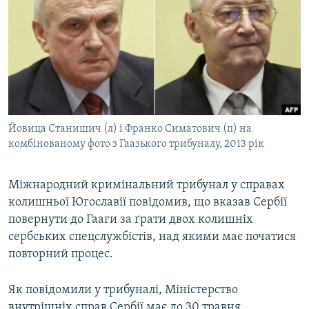
МУЛЬТИМЕДІА
ФОТО
СПЕЦПРОЄКТИ
ПОДКАСТИ
КРИМ РЕАЛІЇ
Йовица Станишич (л) і Франко Симатович (п) на
РУС
комбінованому фото з Гаазького трибуналу, 2013 рік
УКР
Міжнародний кримінальний трибунал у справах
КТАТ
колишньої Югославії повідомив, що вказав Сербії
повернути до Гааги за ґрати двох колишніх
ДОЛУЧАЙСЯ!
сербських спецслужбістів, над якими має початися
повторний процес.
Як повідомили у трибуналі, Міністерство
внутрішніх справ Сербії має до 30 травня