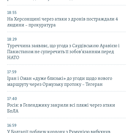
18:55
На Херсонщині через атаки з дронів постраждали 4
людини – прокуратура
18:29
Туреччина заявляє, що угода з Саудівською Аравією і
Пакистаном не суперечить її зобов’язанням перед
НАТО
17:59
Іран і Оман «дуже близькі» до угоди щодо нового
маршруту через Ормузьку протоку – Тегеран
17:40
Росія: в Геленджику закрили всі пляжі через атаки
БпЛА
16:59
У Болгарії поблизу кордону з Румунією вибухнув