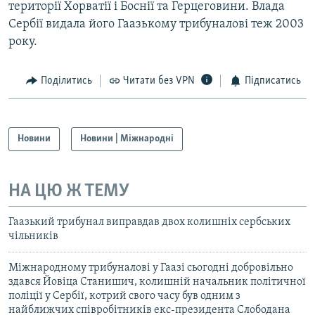
території Хорватії і Боснії та Герцеговини. Влада
Сербії видала його Гаазькому трибуналові теж 2003
року.
Поділитись
Читати без VPN
Підписатись
Новини
Новини | Міжнародні
НА ЦЮ Ж ТЕМУ
Гаазький трибунал виправдав двох колишніх сербських
чільників
Мiжнародному трибуналовi у Гаазi сьогоднi добровiльно
здався Йовiца Станишич, колишнiй начальник полiтичної
полiцiї у Сербiї, котрий свого часу був одним з
найближчих спiвробiтникiв екс-президента Слободана