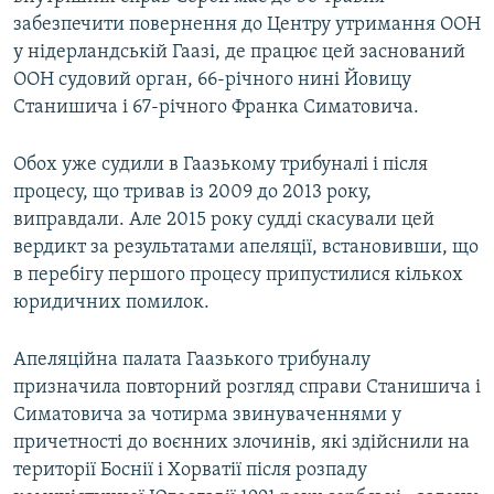
Усі сайти RFE/RL
забезпечити повернення до Центру утримання ООН
у нідерландській Гаазі, де працює цей заснований
ООН судовий орган, 66-річного нині Йовицу
Станишича і 67-річного Франка Симатовича.
Обох уже судили в Гаазькому трибуналі і після
процесу, що тривав із 2009 до 2013 року,
виправдали. Але 2015 року судді скасували цей
вердикт за результатами апеляції, встановивши, що
в перебігу першого процесу припустилися кількох
юридичних помилок.
Апеляційна палата Гаазького трибуналу
призначила повторний розгляд справи Станишича і
Симатовича за чотирма звинуваченнями у
причетності до воєнних злочинів, які здійснили на
території Боснії і Хорватії після розпаду