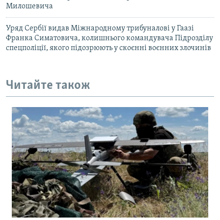
Милошевича
Уряд Сербiї видав Мiжнародному трибуналовi у Гаазi
Франка Симатовича, колишнього командувача Пiдроздiлу
спецполiцiї, якого пiдозрюють у скоєннi воєнних злочинiв
Читайте також