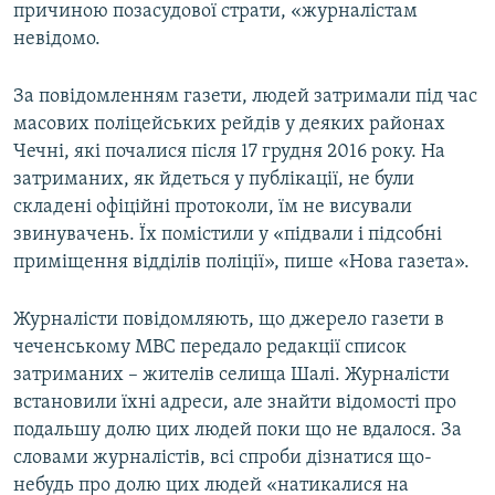
причиною позасудової страти, «журналістам
невідомо.
Усі сайти RFE/RL
За повідомленням газети, людей затримали під час
масових поліцейських рейдів у деяких районах
Чечні, які почалися після 17 грудня 2016 року. На
затриманих, як йдеться у публікації, не були
складені офіційні протоколи, їм не висували
звинувачень. Їх помістили у «підвали і підсобні
приміщення відділів поліції», пише «Нова газета».
Журналісти повідомляють, що джерело газети в
чеченському МВС передало редакції список
затриманих – жителів селища Шалі. Журналісти
встановили їхні адреси, але знайти відомості про
подальшу долю цих людей поки що не вдалося. За
словами журналістів, всі спроби дізнатися що-
небудь про долю цих людей «натикалися на