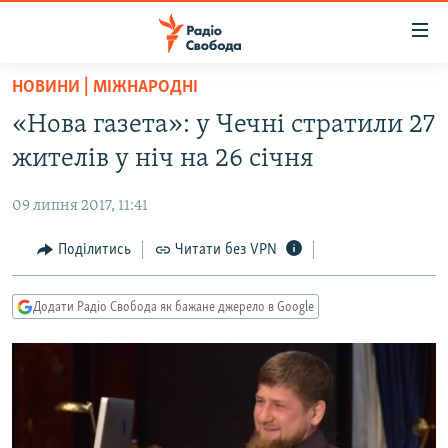
Доступність
посилання
Перейти
НОВИНИ | МІЖНАРОДНІ
до
РАДІО СВОБОДА – 70 РОКІВ
«Нова газета»: у Чечні стратили 27
основного
ВСЕ ЗА ДОБУ
матеріалу
жителів у ніч на 26 січня
СТАТТІ
Перейти
до
09 липня 2017, 11:41
ВІЙНА
ПОЛІТИКА
основної
РОСІЙСЬКА «ФІЛЬТРАЦІЯ»
Поділитись
Читати без VPN
ЕКОНОМІКА
навігації
Перейти
ДОНБАС.РЕАЛІЇ
СУСПІЛЬСТВО
до
Додати Радіо Свобода як бажане джерело в Google
КРИМ.РЕАЛІЇ
КУЛЬТУРА
пошуку
ТИ ЯК?
СПОРТ
СХЕМИ
УКРАЇНА
ПРИАЗОВ’Я
СВІТ