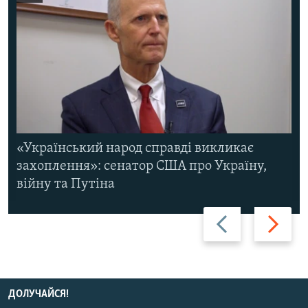
«Український народ справді викликає
захоплення»: сенатор США про Україну,
війну та Путіна
Назад
Вперед
ДОЛУЧАЙСЯ!