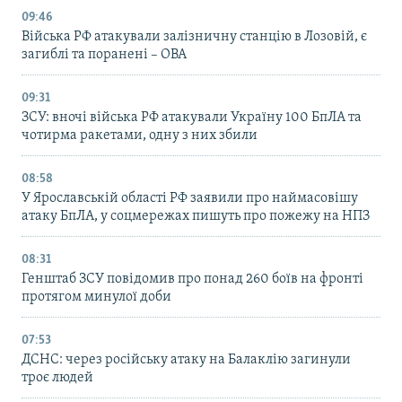
09:46
Війська РФ атакували залізничну станцію в Лозовій, є
загиблі та поранені – ОВА
09:31
ЗСУ: вночі війська РФ атакували Україну 100 БпЛА та
чотирма ракетами, одну з них збили
08:58
У Ярославській області РФ заявили про наймасовішу
атаку БпЛА, у соцмережах пишуть про пожежу на НПЗ
08:31
Генштаб ЗСУ повідомив про понад 260 боїв на фронті
протягом минулої доби
07:53
ДСНС: через російську атаку на Балаклію загинули
троє людей