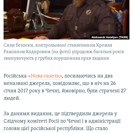
КИТАЙ.ВИКЛИКИ
МУЛЬТИМЕДІА
ФОТО
СПЕЦПРОЄКТИ
Сили безпеки, контрольовані ставлеником Кремля
ПОДКАСТИ
Рамзаном Кадировим (на фото) упродовж багатьох років
звинувачують у грубих порушеннях прав людини
КРИМ РЕАЛІЇ
РУС
Російська
«Нова газета»
, посилаючись на два
УКР
неназвані джерела, повідомляє, що в ніч на 26
січня 2017 року в Чечні, ймовірно, були страчені 27
КТАТ
людей.
ДОЛУЧАЙСЯ!
За даними видання, це підтвердили джерела у
Слідчому комітеті Росії по Чечні і в адміністрації
голови цієї російської республіки. Що стало