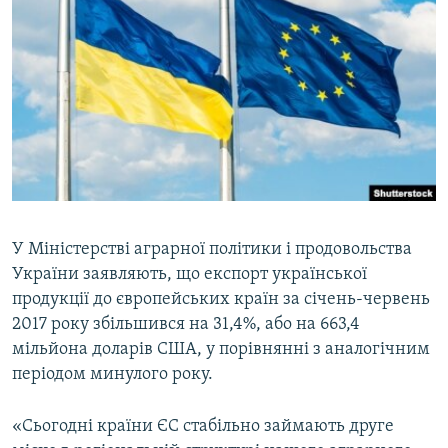
МУЛЬТИМЕДІА
ФОТО
СПЕЦПРОЄКТИ
ПОДКАСТИ
КРИМ РЕАЛІЇ
РУС
УКР
У Міністерстві аграрної політики і продовольства
України заявляють, що експорт української
КТАТ
продукції до європейських країн за січень-червень
2017 року збільшився на 31,4%, або на 663,4
ДОЛУЧАЙСЯ!
мільйона доларів США, у порівнянні з аналогічним
періодом минулого року.
«Сьогодні країни ЄС стабільно займають друге