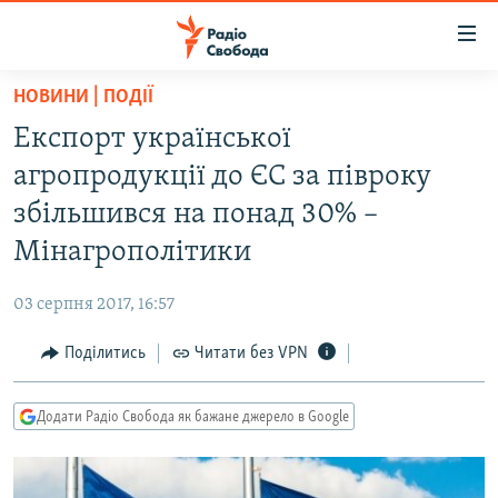
Доступність
посилання
Перейти
НОВИНИ | ПОДІЇ
до
РАДІО СВОБОДА – 70 РОКІВ
Експорт української
основного
ВСЕ ЗА ДОБУ
матеріалу
агропродукції до ЄС за півроку
СТАТТІ
Перейти
збільшився на понад 30% –
до
ВІЙНА
ПОЛІТИКА
Мінагрополітики
основної
РОСІЙСЬКА «ФІЛЬТРАЦІЯ»
ЕКОНОМІКА
навігації
03 серпня 2017, 16:57
Перейти
ДОНБАС.РЕАЛІЇ
СУСПІЛЬСТВО
до
Поділитись
Читати без VPN
КРИМ.РЕАЛІЇ
КУЛЬТУРА
пошуку
ТИ ЯК?
СПОРТ
Додати Радіо Свобода як бажане джерело в Google
СХЕМИ
УКРАЇНА
КИТАЙ.ВИКЛИКИ
СВІТ