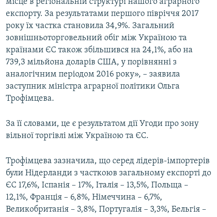
місце в регіональній структурі нашого аграрного
Усі сайти RFE/RL
експорту. За результатами першого півріччя 2017
року їх частка становила 34,9%. Загальний
зовнішньоторговельний обіг між Україною та
країнами ЄС також збільшився на 24,1%, або на
739,3 мільйона доларів США, у порівнянні з
аналогічним періодом 2016 року», – заявила
заступник міністра аграрної політики Ольга
Трофімцева.
За її словами, це є результатом дії Угоди про зону
вільної торгівлі між Україною та ЄС.
Трофімцева зазначила, що серед лідерів-імпортерів
були Нідерланди з часткоюв загальному експорті до
ЄС 17,6%, Іспанія – 17%, Італія – 13,5%, Польща –
12,1%, Франція – 6,8%, Німеччина – 6,7%,
Великобританія – 3,8%, Португалія – 3,3%, Бельгія –