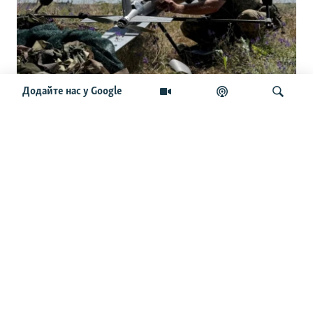
Додайте нас у Google
Українські командири приїхали до
США: розкрили сенаторам секрети
дронової війни
Шукати
ОСТАННІ НОВИНИ
23:54
В Ізюмі сім людей постраждали через російський удар
КАБами – МВА