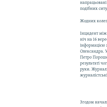
напрацьовані 
подібних ситу
Жодних колег
Інцидент між
ніч на 16 вер
інформацією 
Олександра. 
Петро Пороше
результаті чо
руки. Журнал
журналістські
Згодом начал