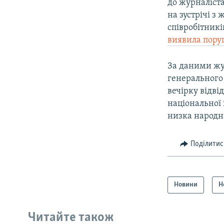
до журналіст
на зустрічі 
співробітникі
виявила пор
За даними жур
генерального
вечірку відві
національної 
низка народн
Поділитис
Новини
Н
Читайте також