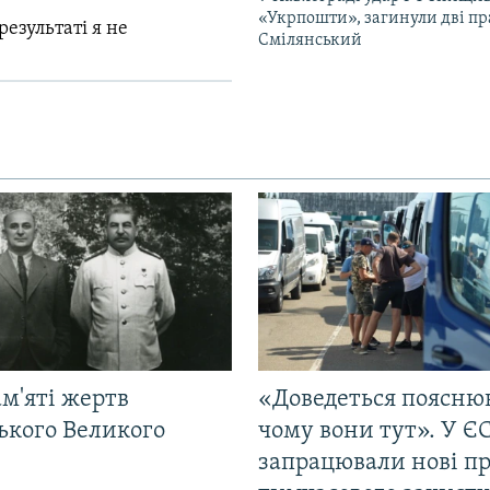
«Укрпошти», загинули дві пр
результаті я не
Смілянський
м'яті жертв
«Доведеться поясню
ького Великого
чому вони тут». У Є
запрацювали нові п