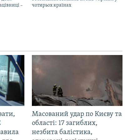
ацівниці –
чотирьох країнах
вати,
Масований удар по Києву та
С
області: 17 загиблих,
равила
незбита балістика,