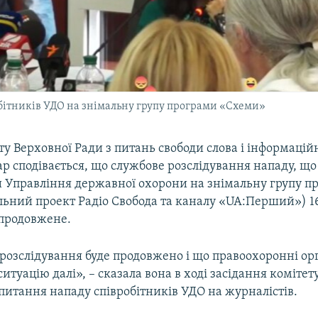
обітників УДО на знімальну групу програми «Схеми»
ту Верховної Ради з питань свободи слова і інформацій
р сподівається, що службове розслідування нападу, що
и Управління державної охорони на знімальну групу п
льний проект Радіо Свобода та каналу «UA:Перший») 16
 продовжене.
розслідування буде продовжено і що правоохоронні ор
ситуацію далі», – сказала вона в ході засідання комітет
питання нападу співробітників УДО на журналістів.