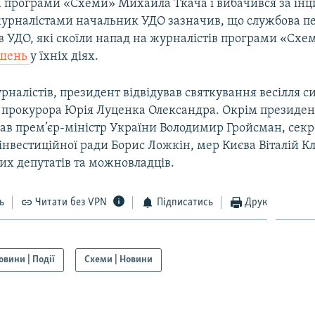
а програми «Схеми» Михайла Ткача і вибачився за інц
з журналістами начальник УДО зазначив, що службова п
в УДО, які скоїли напад на журналістів програми «Схе
ушень
у їхніх діях.
налістів, президент відвідував святкування весілля с
 прокурора Юрія Луценка Олександра. Окрім президен
дав прем’єр-міністр України Володимир Гройсман, сек
інвестиційної ради Борис Ложкін, мер Києва Віталій К
их депутатів та можновладців.
ь
Читати без VPN
Підписатись
Друк
овини | Події
Схеми | Новини