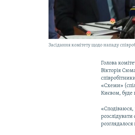
Засідання комітету щодо нападу співр
Голова коміте
Вікторія Сюма
співробітник
«Схеми» (спі
Києвом, буде
«Сподіваюся, 
розслідувати 
розглядалося 