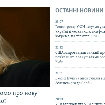
ОСТАННІ НОВИНИ
23:07
Генсекретар ООН засудив уда
Україні й «ескалацію конфлік
зокрема, на території РФ»
22:22
США запровадили санкції про
пов’язаних із закупівлями зб
Куби
21:16
В офісі Вучича анонсували ві
Зеленського до Сербії
домо про нову
20:01
ої
У Павлограді удар РФ знищив