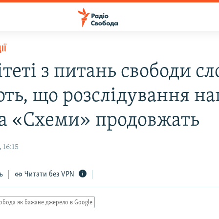
ІЇ
теті з питань свободи сл
ють, що розслідування на
а «Схеми» продовжать
 16:15
ь
Читати без VPN
обода як бажане джерело в Google