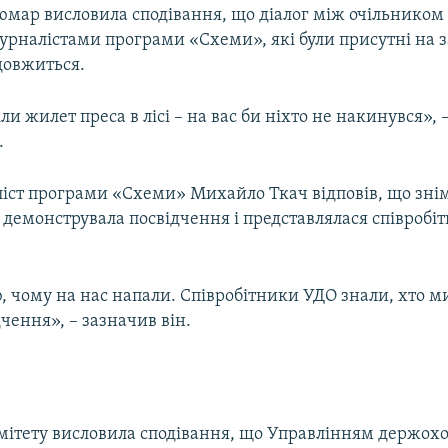
Сюмар висловила сподівання, що діалог між очільником
урналістами програми «Схеми», які були присутні на з
довжиться.
ли жилет преса в лісі – на вас би ніхто не накинувся», 
.
іст програми «Схеми» Михайло Ткач відповів, що зні
 демонструвала посвідчення і представлялася співробі
, чому на нас напали. Співробітники УДО знали, хто м
чення», – зазначив він.
мітету висловила сподівання, що Управлінням держох