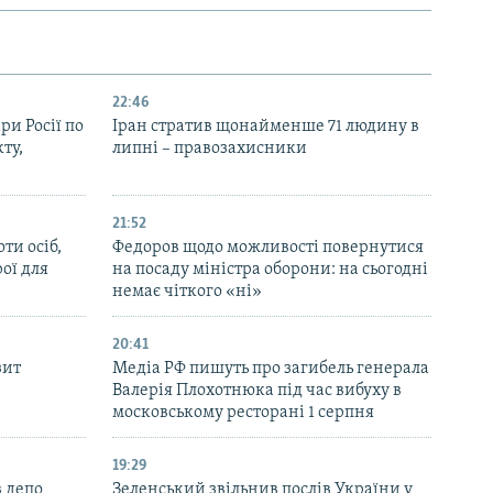
22:46
ри Росії по
Іран стратив щонайменше 71 людину в
ту,
липні – правозахисники
21:52
ти осіб,
Федоров щодо можливості повернутися
рої для
на посаду міністра оборони: на сьогодні
немає чіткого «ні»
20:41
зит
Медіа РФ пишуть про загибель генерала
Валерія Плохотнюка під час вибуху в
московському ресторані 1 серпня
19:29
 депо
Зеленський звільнив послів України у