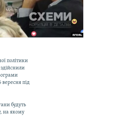
ної політики
 здійснили
рограми
 вересня під
гани будуть
у, на якому