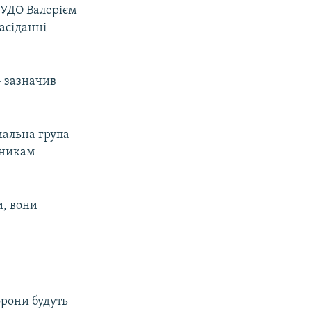
 УДО Валерієм
асіданні
– зазначив
мальна група
тникам
и, вони
орони будуть