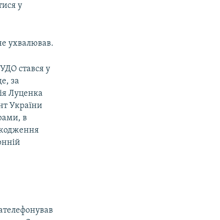
тися у
не ухвалював.
УДО стався у
е, за
ія Луценка
нт України
рами, в
ошкодження
онній
зателефонував