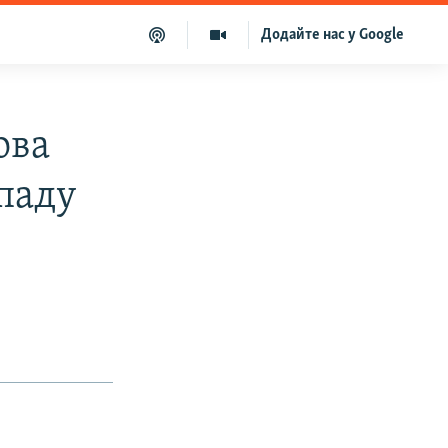
Додайте нас у Google
ова
паду