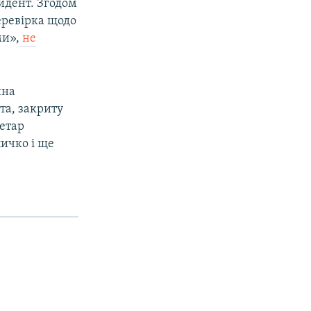
идент. Згодом
еревірка щодо
ми»,
не
ина
та, закриту
ретар
личко і ще