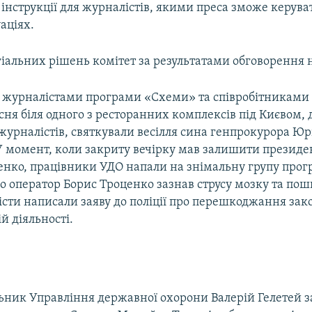
інструкції для журналістів, якими преса зможе керува
аціях.
іальних рішень комітет за результатами обговорення 
 журналістами програми «Схеми» та співробітниками 
есня біля одного з ресторанних комплексів під Києвом, д
журналістів, святкували весілля сина генпрокурора Юр
У момент, коли закриту вечірку мав залишити президе
нко, працівники УДО напали на знімальну групу прог
го оператор Борис Троценко зазнав струсу мозку та п
істи написали заяву до поліції про перешкоджання зак
й діяльності.
ьник Управління державної охорони Валерій Гелетей 