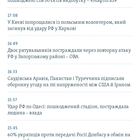
пошкоджені сім об’єктів видобутку – «Нафтогаз»
17:08
У Києві попрощалися із польським волонтером, який
загинув від удару РФ у Харкові
16:49
Двоє рятувальників постраждали через повторну атаку
РФ у Запорізькому районі – ОВА
16:33
Саудівська Аравія, Пакистан і Туреччина підписали
оборонну угоду на тлі напруженості між США й Іраном
15:57
Удар РФ по Одесі: пошкоджений стадіон, постраждала
людина – влада
15:45
60% українців проти передачі Росії Донбасу в обмін на