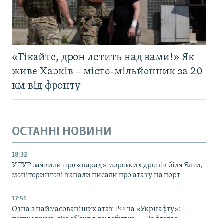
«Тікайте, дрон летить над вами!» Як
живе Харків – місто-мільйонник за 20
км від фронту
ОСТАННІ НОВИНИ
18:32
У ГУР заявили про «парад» морських дронів біля Ялти,
моніторингові канали писали про атаку на порт
17:51
Одна з наймасованіших атак РФ на «Укрнафту»: