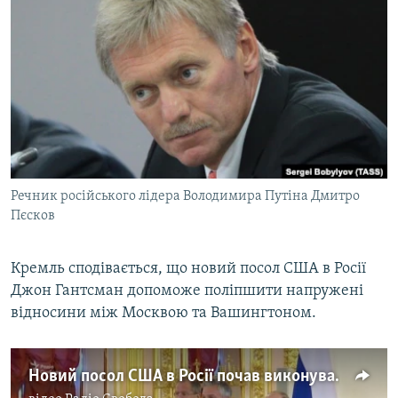
МУЛЬТИМЕДІА
ФОТО
СПЕЦПРОЄКТИ
ПОДКАСТИ
КРИМ РЕАЛІЇ
РУС
Речник російського лідера Володимира Путіна Дмитро
УКР
Пєсков
КТАТ
Кремль сподівається, що новий посол США в Росії
Джон Гантсман допоможе поліпшити напружені
ДОЛУЧАЙСЯ!
відносини між Москвою та Вашингтоном.
Новий посол США в Росії почав виконувати обов’язки (відео)