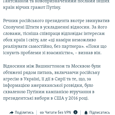
Гантсманом та новопризначеними послами інших
країн вірчих грамот Путіну.
Речник російського президента вкотре звинуватив
Сполучені Штати в ускладненні відносин. За його
словами, тісніша співпраця відповідає інтересам
обох країн і світу, але «ці наміри неможливо
реалізувати самостійно, без партнера». «Поки що
існують проблеми зі взаємністю», – визнав він.
Відносини між Вашингтоном та Москвою були
обтяжені рядом питань, включаючи російську
агресію в Україні, її дії в Сирії та те, що, за
інформацією американської розвідки, було
схваленою Путіним кампанією втручання в
президентські вибори в США у 2016 році.
Поділитись
Читати без VPN
Підписатись