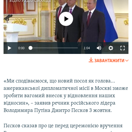
відео
Радіо Свобода
Усі сайти RFE/RL
No media source currently available
0:00
1:04
ЗАВАНТАЖИТИ
«Ми сподіваємося, що новий посол як голова...
американської дипломатичної місії в Москві зможе
зробити вагомий внесок у відновлення наших
відносин», – заявив речник російського лідера
Володимира Путіна Дмитро Пєсков 3 жовтня.
Пєсков сказав про це перед церемонією вручення