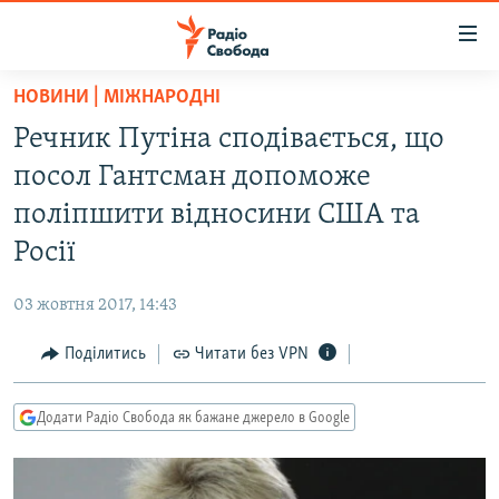
Доступність
посилання
Перейти
НОВИНИ | МІЖНАРОДНІ
до
РАДІО СВОБОДА – 70 РОКІВ
Речник Путіна сподівається, що
основного
ВСЕ ЗА ДОБУ
матеріалу
посол Гантсман допоможе
СТАТТІ
Перейти
поліпшити відносини США та
до
ВІЙНА
ПОЛІТИКА
Росії
основної
РОСІЙСЬКА «ФІЛЬТРАЦІЯ»
ЕКОНОМІКА
навігації
03 жовтня 2017, 14:43
Перейти
ДОНБАС.РЕАЛІЇ
СУСПІЛЬСТВО
до
Поділитись
Читати без VPN
КРИМ.РЕАЛІЇ
КУЛЬТУРА
пошуку
ТИ ЯК?
СПОРТ
Додати Радіо Свобода як бажане джерело в Google
СХЕМИ
УКРАЇНА
КИТАЙ.ВИКЛИКИ
СВІТ