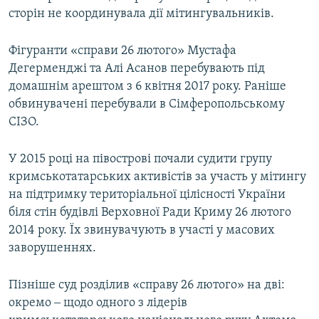
сторін не координувала дії мітингувальників.
Усі сайти RFE/RL
Фігуранти «справи 26 лютого» Мустафа
Дегерменджі та Алі Асанов перебувають під
домашнім арештом з 6 квітня 2017 року. Раніше
обвинувачені перебували в Сімферопольському
СІЗО.
У 2015 році на півострові почали судити групу
кримськотатарських активістів за участь у мітингу
на підтримку територіальної цілісності України
біля стін будівлі Верховної Ради Криму 26 лютого
2014 року. Їх звинувачують в участі у масових
заворушеннях.
Пізніше суд розділив «справу 26 лютого» на дві:
окремо ‒ щодо одного з лідерів