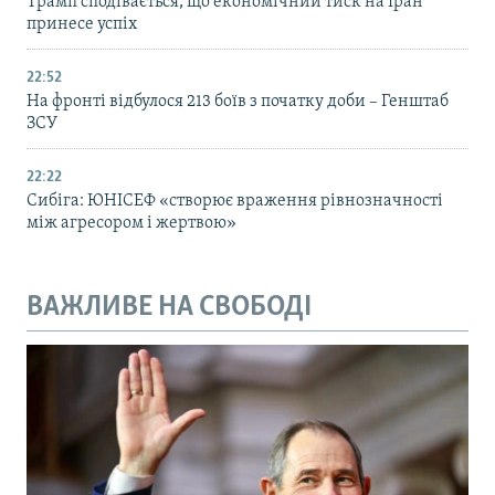
Трамп сподівається, що економічний тиск на Іран
принесе успіх
22:52
На фронті відбулося 213 боїв з початку доби – Генштаб
ЗСУ
22:22
Сибіга: ЮНІСЕФ «створює враження рівнозначності
між агресором і жертвою»
ВАЖЛИВЕ НА СВОБОДІ