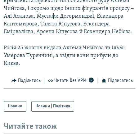
кримськотатарського національного руху Ахтема
Чийгоза, і окремо щодо інших фігурантів процесу ‒
Алі Асанова, Мустафи Дегерменджі, Ескендера
Кантемирова, Талята Юнусова, Ескендера
Емірвалієва, Арсена Юнусова й Ескендера Небієва.
Росія 25 жовтня видала Ахтема Чийгоза та Ільмі
Умерова Туреччині, а звідти вони прибули до
Києва.
Поділитись
Читати без VPN
Підписатись
Новини
Новини | Політика
Читайте також