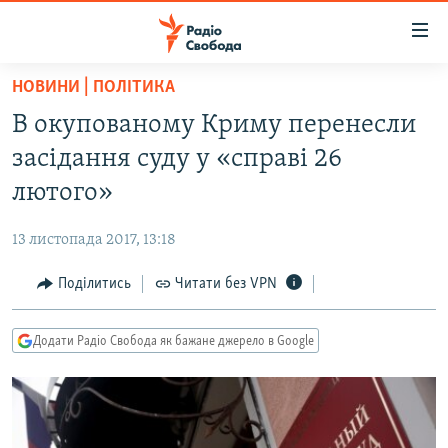
Доступність
посилання
Перейти
НОВИНИ | ПОЛІТИКА
до
РАДІО СВОБОДА – 70 РОКІВ
В окупованому Криму перенесли
основного
ВСЕ ЗА ДОБУ
матеріалу
засідання суду у «справі 26
СТАТТІ
Перейти
лютого»
до
ВІЙНА
ПОЛІТИКА
основної
13 листопада 2017, 13:18
РОСІЙСЬКА «ФІЛЬТРАЦІЯ»
ЕКОНОМІКА
навігації
Перейти
Поділитись
Читати без VPN
ДОНБАС.РЕАЛІЇ
СУСПІЛЬСТВО
до
КРИМ.РЕАЛІЇ
КУЛЬТУРА
пошуку
Додати Радіо Свобода як бажане джерело в Google
ТИ ЯК?
СПОРТ
СХЕМИ
УКРАЇНА
КИТАЙ.ВИКЛИКИ
СВІТ