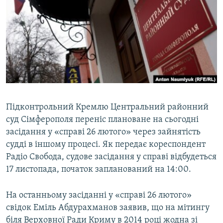
МУЛЬТИМЕДІА
ФОТО
СПЕЦПРОЄКТИ
ПОДКАСТИ
КРИМ РЕАЛІЇ
РУС
Підконтрольний Кремлю Центральний районний
суд Сімферополя переніс плановане на сьогодні
УКР
засідання у «справі 26 лютого» через зайнятість
КТАТ
судді в іншому процесі. Як передає кореспондент
Радіо Свобода, судове засідання у справі відбудеться
ДОЛУЧАЙСЯ!
17 листопада, початок запланований на 14:00.
На останньому засіданні у «справі 26 лютого»
свідок Еміль Абдурахманов заявив, що на мітингу
біля Верховної Ради Криму в 2014 році жодна зі