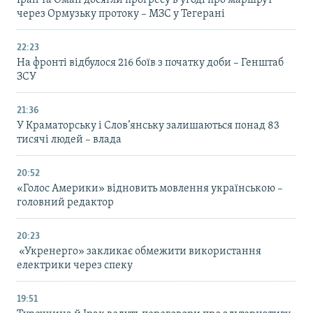
Іран та Оман досягли прогресу в угоді про маршрут
через Ормузьку протоку – МЗС у Тегерані
22:23
На фронті відбулося 216 боїв з початку доби – Генштаб
ЗСУ
21:36
У Краматорську і Слов’янську залишаються понад 83
тисячі людей – влада
20:52
«Голос Америки» відновить мовлення українською –
головний редактор
20:23
«Укренерго» закликає обмежити використання
електрики через спеку
19:51