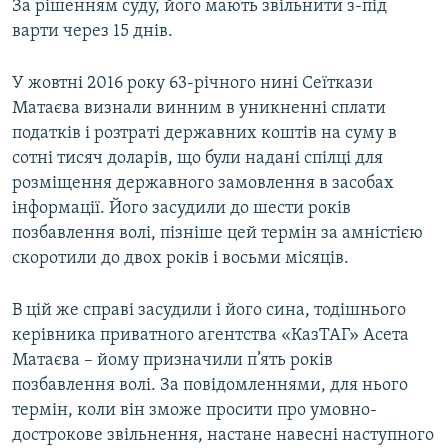
За рішенням суду, його мають звільнити з-під
варти через 15 днів.
Усі сайти RFE/RL
У жовтні 2016 року 63-річного нині Сеїткази
Матаєва визнали винним в уникненні сплати
податків і розтраті державних коштів на суму в
сотні тисяч доларів, що були надані спілці для
розміщення державного замовлення в засобах
інформації. Його засудили до шести років
позбавлення волі, пізніше цей термін за амністією
скоротили до двох років і восьми місяців.
В цій же справі засудили і його сина, тодішнього
керівника приватного агентства «КазТАГ» Асета
Матаєва – йому призначили п’ять років
позбавлення волі. За повідомленнями, для нього
термін, коли він зможе просити про умовно-
дострокове звільнення, настане навесні наступного