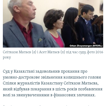
КИТАЙ.ВИКЛИКИ
МУЛЬТИМЕДІА
ФОТО
СПЕЦПРОЄКТИ
ПОДКАСТИ
КРИМ РЕАЛІЇ
Сеїткази Матаєв (л) і Асет Матаєв (п) під час суду, фото 2016
РУС
року
УКР
Суд у Казахстані задовольнив прохання про
КТАТ
умовно-дострокове звільнення колишнього голови
Спілки журналістів Казахстану Сеїткази Матаєва,
ДОЛУЧАЙСЯ!
який відбував покарання в шість років позбавлення
волі за звинуваченнями в фінансових злочинах.