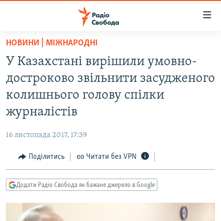
Доступність
посилання
Перейти
НОВИНИ | МІЖНАРОДНІ
до
РАДІО СВОБОДА – 70 РОКІВ
У Казахстані вирішили умовно-
основного
ВСЕ ЗА ДОБУ
матеріалу
достроково звільнити засудженого
СТАТТІ
Перейти
колишнього голову спілки
до
ВІЙНА
ПОЛІТИКА
журналістів
основної
РОСІЙСЬКА «ФІЛЬТРАЦІЯ»
ЕКОНОМІКА
навігації
16 листопада 2017, 17:39
Перейти
ДОНБАС.РЕАЛІЇ
СУСПІЛЬСТВО
до
Поділитись
Читати без VPN
КРИМ.РЕАЛІЇ
КУЛЬТУРА
пошуку
ТИ ЯК?
СПОРТ
Додати Радіо Свобода як бажане джерело в Google
СХЕМИ
УКРАЇНА
ПРИАЗОВ’Я
СВІТ