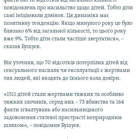
фактично 10 відсотків від загальної кількості
Усі сайти RFE/RL
повідомлень про насильство щодо дітей. Тобто діти
самі ініціювали дзвінок. Ця динаміка має
позитивну тенденцію. Якщо минулого року це було
близько 6% від загальної кількості, то цього року
вже 9%. Тобто діти стали частіше звертатися», –
сказав Бушуєв.
Він уточнив, що 70 відсотків потерпілих дітей від
сексуального насилля чи експлуатації є жертвами
тих людей, які входять до їхнього кола довіри.
«1511 дітей стали жертвами тяжких та особливо
тяжких злочинів, серед них – 73 вбивства та 164
факти зґвалтувань або насильницького
задоволення статевої пристрасті неприродним
шляхом», – повідомив Бушуєв.