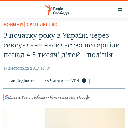
Доступність
посилання
Перейти
НОВИНИ | СУСПІЛЬСТВО
до
РАДІО СВОБОДА – 70 РОКІВ
З початку року в Україні через
основного
ВСЕ ЗА ДОБУ
матеріалу
сексуальне насильство потерпіли
СТАТТІ
Перейти
понад 4,5 тисячі дітей – поліція
до
ВІЙНА
ПОЛІТИКА
основної
17 листопада 2017, 14:49
РОСІЙСЬКА «ФІЛЬТРАЦІЯ»
ЕКОНОМІКА
навігації
Перейти
Поділитись
Читати без VPN
ДОНБАС.РЕАЛІЇ
СУСПІЛЬСТВО
до
КРИМ.РЕАЛІЇ
КУЛЬТУРА
пошуку
Додати Радіо Свобода як бажане джерело в Google
ТИ ЯК?
СПОРТ
СХЕМИ
УКРАЇНА
КИТАЙ.ВИКЛИКИ
СВІТ