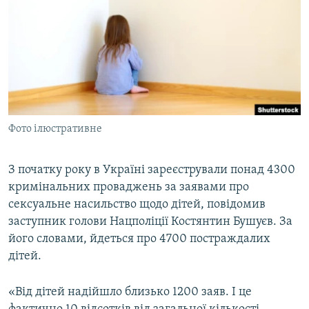
МУЛЬТИМЕДІА
ФОТО
СПЕЦПРОЄКТИ
ПОДКАСТИ
КРИМ РЕАЛІЇ
Фото ілюстративне
РУС
УКР
З початку року в Україні зареєстрували понад 4300
кримінальних проваджень за заявами про
КТАТ
сексуальне насильство щодо дітей, повідомив
заступник голови Нацполіції Костянтин Бушуєв. За
ДОЛУЧАЙСЯ!
його словами, йдеться про 4700 постраждалих
дітей.
«Від дітей надійшло близько 1200 заяв. І це