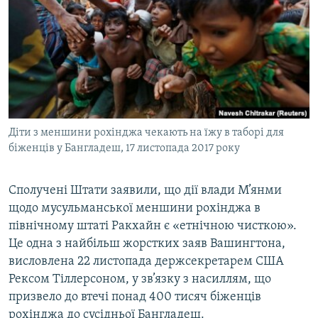
МУЛЬТИМЕДІА
ФОТО
СПЕЦПРОЄКТИ
ПОДКАСТИ
КРИМ РЕАЛІЇ
Діти з меншини рохінджа чекають на їжу в таборі для
РУС
біженців у Бангладеш, 17 листопада 2017 року
УКР
Сполучені Штати заявили, що дії влади М’янми
КТАТ
щодо мусульманської меншини рохінджа в
північному штаті Ракхайн є «етнічною чисткою».
ДОЛУЧАЙСЯ!
Це одна з найбільш жорстких заяв Вашингтона,
висловлена 22 листопада держсекретарем США
Рексом Тіллерсоном, у зв’язку з насиллям, що
призвело до втечі понад 400 тисяч біженців
рохінджа до сусідньої Бангладеш.