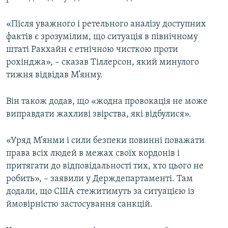
Усі сайти RFE/RL
«Після уважного і ретельного аналізу доступних
фактів є зрозумілим, що ситуація в північному
штаті Ракхайн є етнічною чисткою проти
рохінджа», – сказав Тіллерсон, який минулого
тижня відвідав М’янму.
Він також додав, що «жодна провокація не може
виправдати жахливі звірства, які відбулися».
«Уряд М’янми і сили безпеки повинні поважати
права всіх людей в межах своїх кордонів і
притягати до відповідальності тих, хто цього не
робить», – заявили у Держдепартаменті. Там
додали, що США стежитимуть за ситуацією із
ймовірністю застосування санкцій.