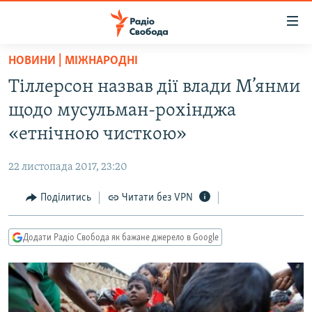
Доступність
посилання
Перейти
НОВИНИ | МІЖНАРОДНІ
до
РАДІО СВОБОДА – 70 РОКІВ
Тіллерсон назвав дії влади М’янми
основного
ВСЕ ЗА ДОБУ
матеріалу
щодо мусульман-рохінджа
СТАТТІ
Перейти
«етнічною чисткою»
до
ВІЙНА
ПОЛІТИКА
основної
22 листопада 2017, 23:20
РОСІЙСЬКА «ФІЛЬТРАЦІЯ»
ЕКОНОМІКА
навігації
Перейти
Поділитись
Читати без VPN
ДОНБАС.РЕАЛІЇ
СУСПІЛЬСТВО
до
КРИМ.РЕАЛІЇ
КУЛЬТУРА
пошуку
Додати Радіо Свобода як бажане джерело в Google
ТИ ЯК?
СПОРТ
СХЕМИ
УКРАЇНА
КИТАЙ.ВИКЛИКИ
СВІТ