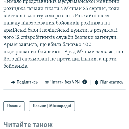
Чимало представників мусульманської меншини
рохінджа почали тікати з М’янми 25 серпня, коли
військові влаштували розгін в Ракхайні після
нападу підозрюваних бойовиків рохінджа на
армійські бази і поліцейські пункти, в результаті
чого 12 співробітників служби безпеки загинули.
Армія заявила, що вбила близько 400
підозрюваних бойовиків. Уряд М’янми заявляє, що
його дії спрямовані не проти цивільних, а проти
бойовиків.
Поділитись
Читати без VPN
Підписатись
Новини
Новини | Міжнародні
Читайте також