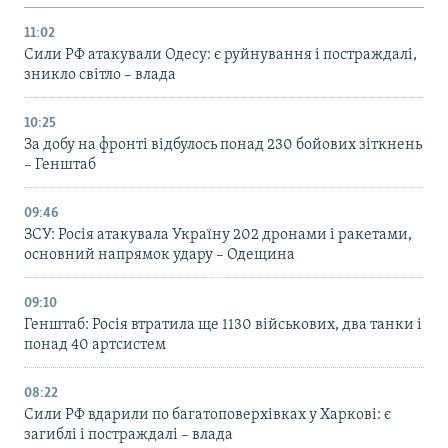
11:02
Сили РФ атакували Одесу: є руйнування і постраждалі,
зникло світло – влада
10:25
За добу на фронті відбулось понад 230 бойових зіткнень
– Генштаб
09:46
ЗСУ: Росія атакувала Україну 202 дронами і ракетами,
основний напрямок удару – Одещина
09:10
Генштаб: Росія втратила ще 1130 військових, два танки і
понад 40 артсистем
08:22
Сили РФ вдарили по багатоповерхівках у Харкові: є
загиблі і постраждалі – влада