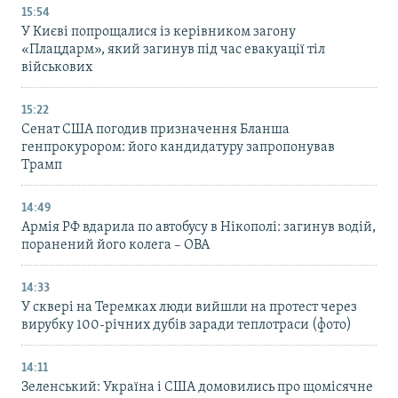
15:54
У Києві попрощалися із керівником загону
«Плацдарм», який загинув під час евакуації тіл
військових
15:22
Сенат США погодив призначення Бланша
генпрокурором: його кандидатуру запропонував
Трамп
14:49
Армія РФ вдарила по автобусу в Нікополі: загинув водій,
поранений його колега – ОВА
14:33
У сквері на Теремках люди вийшли на протест через
вирубку 100-річних дубів заради теплотраси (фото)
14:11
Зеленський: Україна і США домовились про щомісячне