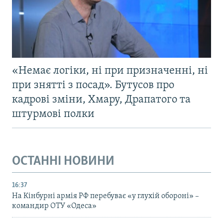
«Немає логіки, ні при призначенні, ні
при знятті з посад». Бутусов про
кадрові зміни, Хмару, Драпатого та
штурмові полки
ОСТАННІ НОВИНИ
16:37
На Кінбурні армія РФ перебуває «у глухій обороні» –
командир ОТУ «Одеса»