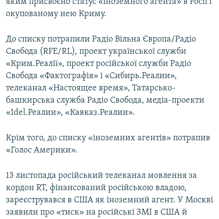
яким присвоєно статус «іноземного агента» в Росії і
окупованому нею Криму.
До списку потрапили Радіо Вільна Європа/Радіо
Свобода (RFE/RL), проект української служби
«Крим.Реалії», проект російської служби Радіо
Свобода «Фактографія» і «Сибирь.Реалии»,
телеканал «Настоящее время», Татарсько-
башкирська служба Радіо Свобода, медіа-проекти
«Idel.Реалии», «Кавказ.Реалии».
Крім того, до списку «іноземних агентів» потрапив
«Голос Америки».
13 листопада російський телеканал мовлення за
кордон RT, фінансований російською владою,
зареєструвався в США як іноземний агент. У Москві
заявили про «тиск» на російські ЗМІ в США й