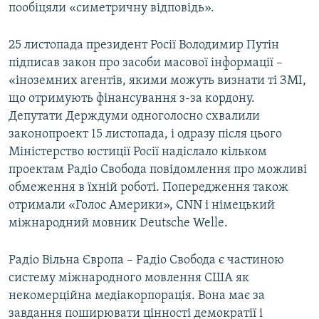
пообіцяли «симетричну відповідь».
25 листопада президент Росії Володимир Путін
підписав закон про засоби масової інформації –
«іноземних агентів, якими можуть визнати ті ЗМІ,
що отримують фінансування з-за кордону.
Депутати Держдуми одноголосно схвалили
законопроект 15 листопада, і одразу після цього
Міністерство юстиції Росії надіслало кільком
проектам Радіо Свобода повідомлення про можливі
обмеження в їхній роботі. Попередження також
отримали «Голос Америки», CNN і німецький
міжнародний мовник Deutsche Welle.
Радіо Вільна Європа – Радіо Свобода є частиною
систему міжнародного мовлення США як
некомерційна медіакорпорація. Вона має за
завдання поширювати цінності демократії і