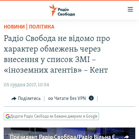
Доступність
посилання
Перейти
НОВИНИ | ПОЛІТИКА
до
РАДІО СВОБОДА – 70 РОКІВ
Радіо Свобода не відомо про
основного
ВСЕ ЗА ДОБУ
матеріалу
характер обмежень через
СТАТТІ
Перейти
внесення у список ЗМІ –
до
ВІЙНА
ПОЛІТИКА
«іноземних агентів» – Кент
основної
РОСІЙСЬКА «ФІЛЬТРАЦІЯ»
ЕКОНОМІКА
навігації
05 грудня 2017, 10:54
Перейти
ДОНБАС.РЕАЛІЇ
СУСПІЛЬСТВО
до
Поділитись
Читати без VPN
КРИМ.РЕАЛІЇ
КУЛЬТУРА
пошуку
ТИ ЯК?
СПОРТ
Додати Радіо Свобода як бажане джерело в Google
СХЕМИ
УКРАЇНА
КИТАЙ.ВИКЛИКИ
СВІТ
Президент Радіо Свобода/Радіо Вільна Європа про закон Росії про «іноземних агентів» (відео)