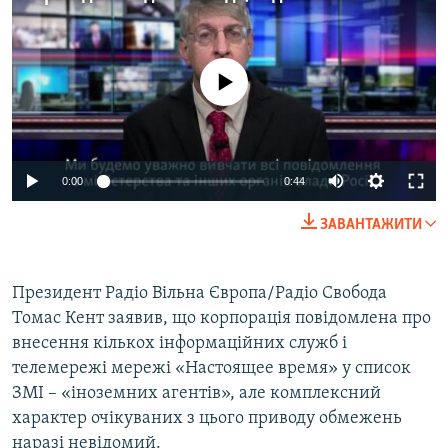
МУЛЬТИМЕДІА
ФОТО
No media source currently available
СПЕЦПРОЄКТИ
ПОДКАСТИ
КРИМ РЕАЛІЇ
0:00
0:44
РУС
ЗАВАНТАЖИТИ
УКР
КТАТ
Президент Радіо Вільна Європа/Радіо Свобода
Томас Кент заявив, що корпорація повідомлена про
ДОЛУЧАЙСЯ!
внесення кількох інформаційних служб і
телемережі мережі «Настоящее время» у список
ЗМІ – «іноземних агентів», але комплексний
характер очікуваних з цього приводу обмежень
наразі невідомий.