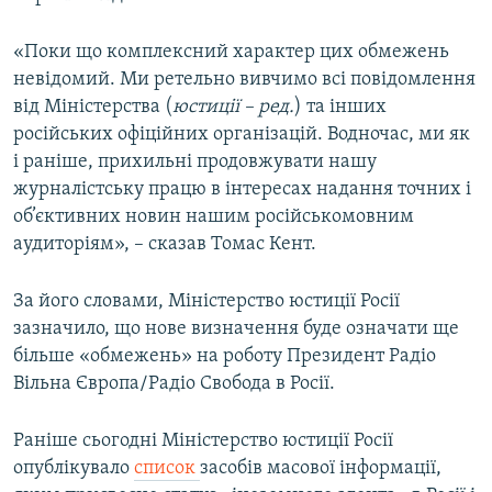
Усі сайти RFE/RL
«Поки що комплексний характер цих обмежень
невідомий. Ми ретельно вивчимо всі повідомлення
від Міністерства (
юстиції – ред.
) та інших
російських офіційних організацій. Водночас, ми як
і раніше, прихильні продовжувати нашу
журналістську працю в інтересах надання точних і
об’єктивних новин нашим російськомовним
аудиторіям», – сказав Томас Кент.
За його словами, Міністерство юстиції Росії
зазначило, що нове визначення буде означати ще
більше «обмежень» на роботу Президент Радіо
Вільна Європа/Радіо Свобода в Росії.
Раніше сьогодні Міністерство юстиції Росії
опублікувало
список
засобів масової інформації,