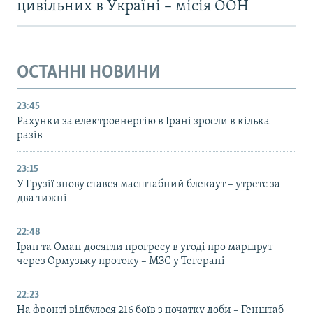
цивільних в Україні – місія ООН
ОСТАННІ НОВИНИ
23:45
Рахунки за електроенергію в Ірані зросли в кілька
разів
23:15
У Грузії знову стався масштабний блекаут – утретє за
два тижні
22:48
Іран та Оман досягли прогресу в угоді про маршрут
через Ормузьку протоку – МЗС у Тегерані
22:23
На фронті відбулося 216 боїв з початку доби – Генштаб