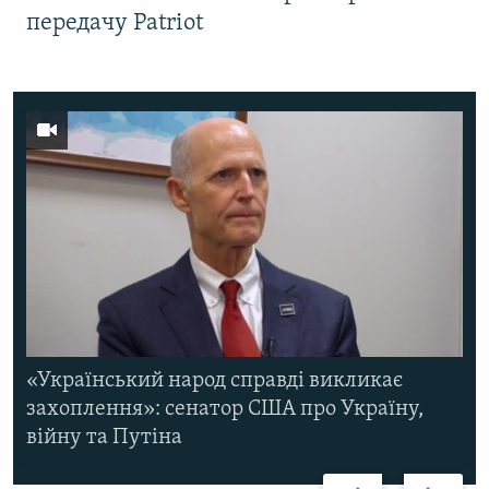
передачу Patriot
«Український народ справді викликає
захоплення»: сенатор США про Україну,
війну та Путіна
Назад
Вперед