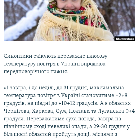
КИТАЙ.ВИКЛИКИ
МУЛЬТИМЕДІА
ФОТО
СПЕЦПРОЄКТИ
ПОДКАСТИ
Синоптики очікують переважно плюсову
температуру повітря в Україні впродовж
КРИМ РЕАЛІЇ
передноворічного тижня.
РУС
УКР
«І завтра, і до неділі, до 31 грудня, максимальна
температура повітря в Україні становитиме +2+8
КТАТ
градусів, на півдні до +10+12 градусів. А в областях
Чернігова, Харкова, Сум, Полтави та Луганська 0+4
ДОЛУЧАЙСЯ!
градуси. Переважатиме суха погода, завтра на
північному сході невеликі опади, а 29-30 грудня у
більшості областей пройдуть дощі, місцями з