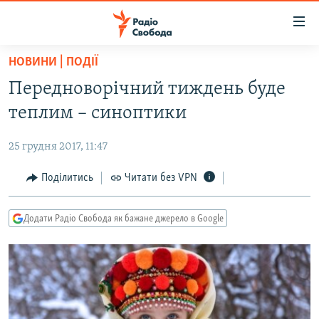
Доступність
посилання
Перейти
НОВИНИ | ПОДІЇ
до
РАДІО СВОБОДА – 70 РОКІВ
Передноворічний тиждень буде
основного
ВСЕ ЗА ДОБУ
матеріалу
теплим – синоптики
СТАТТІ
Перейти
до
25 грудня 2017, 11:47
ВІЙНА
ПОЛІТИКА
основної
РОСІЙСЬКА «ФІЛЬТРАЦІЯ»
Поділитись
Читати без VPN
ЕКОНОМІКА
навігації
Перейти
ДОНБАС.РЕАЛІЇ
СУСПІЛЬСТВО
до
Додати Радіо Свобода як бажане джерело в Google
КРИМ.РЕАЛІЇ
КУЛЬТУРА
пошуку
ТИ ЯК?
СПОРТ
СХЕМИ
УКРАЇНА
ПРИАЗОВ’Я
СВІТ