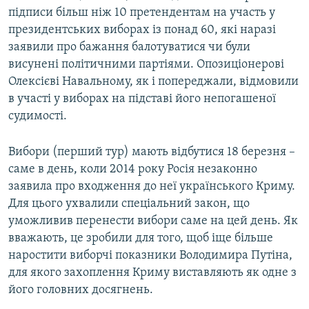
підписи більш ніж 10 претендентам на участь у
президентських виборах із понад 60, які наразі
заявили про бажання балотуватися чи були
висунені політичними партіями. Опозиціонерові
Олексієві Навальному, як і попереджали, відмовили
в участі у виборах на підставі його непогашеної
судимості.
Вибори (перший тур) мають відбутися 18 березня –
саме в день, коли 2014 року Росія незаконно
заявила про входження до неї українського Криму.
Для цього ухвалили спеціальний закон, що
уможливив перенести вибори саме на цей день. Як
вважають, це зробили для того, щоб іще більше
наростити виборчі показники Володимира Путіна,
для якого захоплення Криму виставляють як одне з
його головних досягнень.