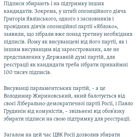
Підписи збирають і на підтримку інших
кандидатів. Зокрема, у штабі опозиційного діяча
Григорія Явлінського, одного з засновників і
провідних діячів опозиційної партії «Яблоко»,
заявили, що зібрали вже понад третину необхідних
підписів. Йому як висуванцеві від його партії, як і
іншим висуванцям від зареєстрованих, але не
представлених у Державній думі партій, для
реєстрації як кандидати треба зібрати принаймні
100 тисяч підписів.
Висуванці парламентських партій, – а це
Володимир Жириновський, який балотується від
своєї Ліберально-демократичної партії Росії, і Павло
Грудинін від комуністів, – звільнені від обов’язку
збирати підписи на свою підтримку для реєстрації.
Загалом на цей час ЦВК Росії дозволив збирати