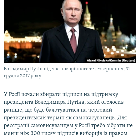
МУЛЬТИМЕДІА
ФОТО
СПЕЦПРОЄКТИ
ПОДКАСТИ
КРИМ РЕАЛІЇ
РУС
Володимир Путін під час новорічного телезвернення, 31
УКР
грудня 2017 року
КТАТ
У Росії почали збирати підписи на підтримку
президента Володимира Путіна, який оголосив
ДОЛУЧАЙСЯ!
раніше, що буде балотуватися на черговий
президентський термін як самовисуванець. Для
реєстрації самовисуванцем у Росії треба зібрати не
менш ніж 300 тисяч підписів виборців із правом