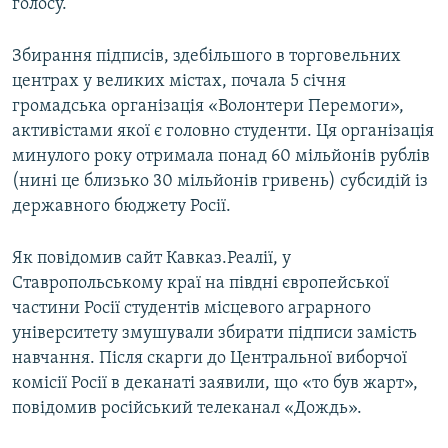
голосу.
Усі сайти RFE/RL
Збирання підписів, здебільшого в торговельних
центрах у великих містах, почала 5 січня
громадська організація «Волонтери Перемоги»,
активістами якої є головно студенти. Ця організація
минулого року отримала понад 60 мільйонів рублів
(нині це близько 30 мільйонів гривень) субсидій із
державного бюджету Росії.
Як повідомив сайт Кавказ.Реалії, у
Ставропольському краї на півдні європейської
частини Росії студентів місцевого аграрного
університету змушували збирати підписи замість
навчання. Після скарги до Центральної виборчої
комісії Росії в деканаті заявили, що «то був жарт»,
повідомив російський телеканал «Дождь».