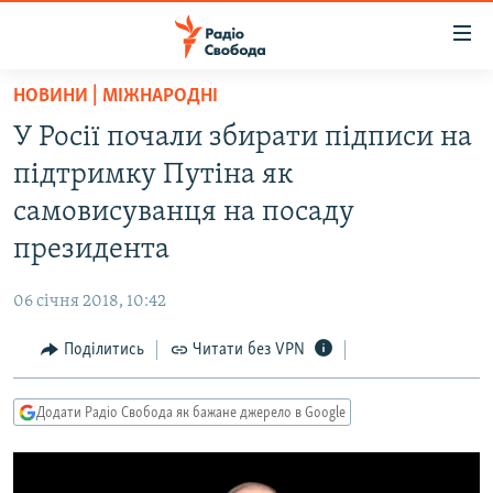
Доступність
посилання
Перейти
НОВИНИ | МІЖНАРОДНІ
до
РАДІО СВОБОДА – 70 РОКІВ
У Росії почали збирати підписи на
основного
ВСЕ ЗА ДОБУ
матеріалу
підтримку Путіна як
СТАТТІ
Перейти
самовисуванця на посаду
до
ВІЙНА
ПОЛІТИКА
президента
основної
РОСІЙСЬКА «ФІЛЬТРАЦІЯ»
ЕКОНОМІКА
навігації
06 січня 2018, 10:42
Перейти
ДОНБАС.РЕАЛІЇ
СУСПІЛЬСТВО
до
Поділитись
Читати без VPN
КРИМ.РЕАЛІЇ
КУЛЬТУРА
пошуку
ТИ ЯК?
СПОРТ
Додати Радіо Свобода як бажане джерело в Google
СХЕМИ
УКРАЇНА
КИТАЙ.ВИКЛИКИ
СВІТ