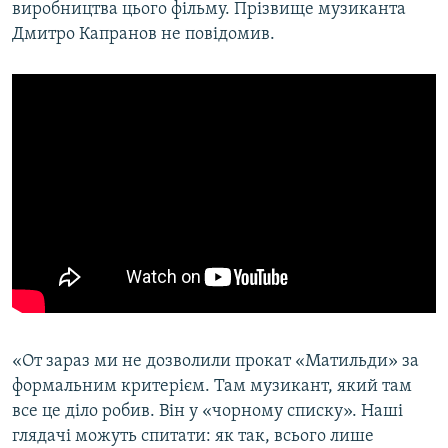
виробництва цього фільму. Прізвище музиканта
Усі сайти RFE/RL
Дмитро Капранов не повідомив.
«От зараз ми не дозволили прокат «Матильди» за
формальним критерієм. Там музикант, який там
все це діло робив. Він у «чорному списку». Наші
глядачі можуть спитати: як так, всього лише