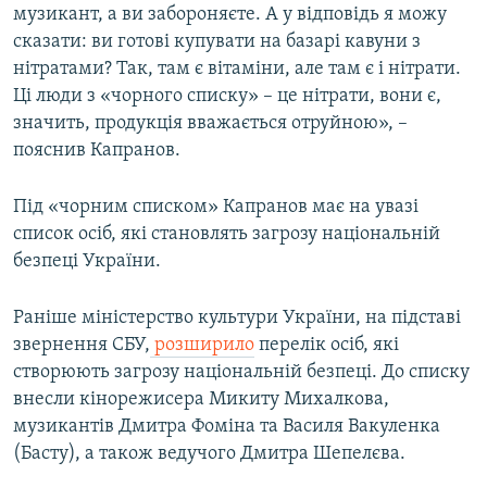
музикант, а ви забороняєте. А у відповідь я можу
сказати: ви готові купувати на базарі кавуни з
нітратами? Так, там є вітаміни, але там є і нітрати.
Ці люди з «чорного списку» – це нітрати, вони є,
значить, продукція вважається отруйною», –
пояснив Капранов.
Під «чорним списком» Капранов має на увазі
список осіб, які становлять загрозу національній
безпеці України.
Раніше міністерство культури України, на підставі
звернення СБУ,
розширило
перелік осіб, які
створюють загрозу національній безпеці. До списку
внесли кінорежисера Микиту Михалкова,
музикантів Дмитра Фоміна та Василя Вакуленка
(Басту), а також ведучого Дмитра Шепелєва.