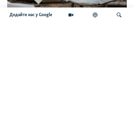
Додайте нас у Google
«Той, хто вважає, що це не
протистояння добра і зла,
помиляється». Сенатор Кертіс про
Шукати
війну Росії проти України
ОСТАННІ НОВИНИ
07:25
Генштаб ЗСУ оновив дані про втрати РФ у війні
23:07
Генсекретар ООН засудив удари Росії по Україні й
«ескалацію конфлікту, зокрема, на території РФ»