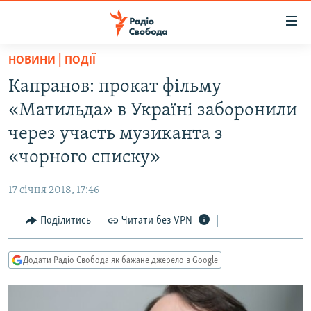
Доступність
посилання
Перейти
НОВИНИ | ПОДІЇ
до
РАДІО СВОБОДА – 70 РОКІВ
Капранов: прокат фільму
основного
ВСЕ ЗА ДОБУ
матеріалу
«Матильда» в Україні заборонили
СТАТТІ
Перейти
через участь музиканта з
до
ВІЙНА
ПОЛІТИКА
«чорного списку»
основної
РОСІЙСЬКА «ФІЛЬТРАЦІЯ»
ЕКОНОМІКА
навігації
17 січня 2018, 17:46
Перейти
ДОНБАС.РЕАЛІЇ
СУСПІЛЬСТВО
до
Поділитись
Читати без VPN
КРИМ.РЕАЛІЇ
КУЛЬТУРА
пошуку
ТИ ЯК?
СПОРТ
Додати Радіо Свобода як бажане джерело в Google
СХЕМИ
УКРАЇНА
КИТАЙ.ВИКЛИКИ
СВІТ