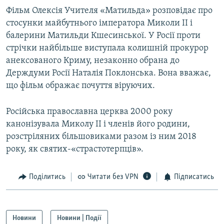
Фільм Олексія Учителя «Матильда» розповідає про
стосунки майбутнього імператора Миколи II і
балерини Матильди Кшесинської. У Росії проти
стрічки найбільше виступала колишній прокурор
анексованого Криму, незаконно обрана до
Держдуми Росії Наталія Поклонська. Вона вважає,
що фільм ображає почуття віруючих.
Російська православна церква 2000 року
канонізувала Миколу II і членів його родини,
розстріляних більшовиками разом із ним 2018
року, як святих-«страстотерпців».
Поділитись
Читати без VPN
Підписатись
Новини
Новини | Події