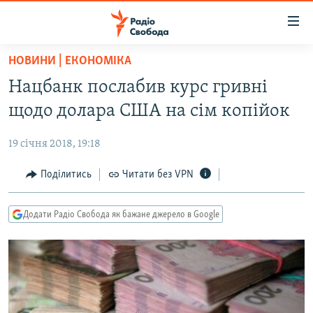
Доступність
посилання
Перейти
НОВИНИ | ЕКОНОМІКА
до
РАДІО СВОБОДА – 70 РОКІВ
Нацбанк послабив курс гривні
основного
ВСЕ ЗА ДОБУ
матеріалу
щодо долара США на сім копійок
СТАТТІ
Перейти
до
19 січня 2018, 19:18
ВІЙНА
ПОЛІТИКА
основної
РОСІЙСЬКА «ФІЛЬТРАЦІЯ»
Поділитись
Читати без VPN
ЕКОНОМІКА
навігації
Перейти
ДОНБАС.РЕАЛІЇ
СУСПІЛЬСТВО
до
Додати Радіо Свобода як бажане джерело в Google
КРИМ.РЕАЛІЇ
КУЛЬТУРА
пошуку
ТИ ЯК?
СПОРТ
СХЕМИ
УКРАЇНА
КИТАЙ.ВИКЛИКИ
СВІТ