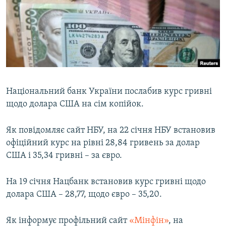
МУЛЬТИМЕДІА
ФОТО
СПЕЦПРОЄКТИ
ПОДКАСТИ
КРИМ РЕАЛІЇ
Національний банк України послабив курс гривні
РУС
щодо долара США на сім копійок.
УКР
Як повідомляє сайт НБУ, на 22 січня НБУ встановив
КТАТ
офіційний курс на рівні 28,84 гривень за долар
США і 35,34 гривні – за євро.
ДОЛУЧАЙСЯ!
На 19 січня Нацбанк встановив курс гривні щодо
долара США – 28,77, щодо євро – 35,20.
Як інформує профільний сайт
«Мінфін»
, на