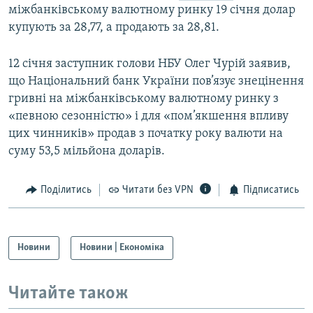
міжбанківському валютному ринку 19 січня долар
Усі сайти RFE/RL
купують за 28,77, а продають за 28,81.
12 січня заступник голови НБУ Олег Чурій заявив,
що Національний банк України пов’язує знецінення
гривні на міжбанківському валютному ринку з
«певною сезонністю» і для «пом’якшення впливу
цих чинників» продав з початку року валюти на
суму 53,5 мільйона доларів.
Поділитись
Читати без VPN
Підписатись
Новини
Новини | Економіка
Читайте також