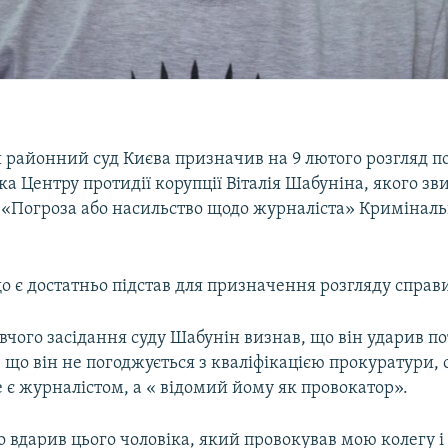
районний суд Києва призначив на 9 лютого розгляд по
а Центру протидії корупції Віталія Шабуніна, якого з
1 «Погроза або насильство щодо журналіста» Криміналь
о є достатньо підстав для призначення розгляду справи 
овчого засідання суду Шабунін визнав, що він ударив по
 що він не погоджується з кваліфікацією прокуратури, 
 є журналістом, а « відомий йому як провокатор».
 вдарив цього чоловіка, який провокував мою колегу і д