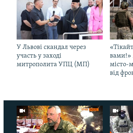
У Львові скандал через
«Тікайт
участь у заході
вами!» 
митрополита УПЦ (МП)
місто-
від фро