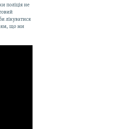
ки поліція не
отовий
би лікуватися
ням, що ми