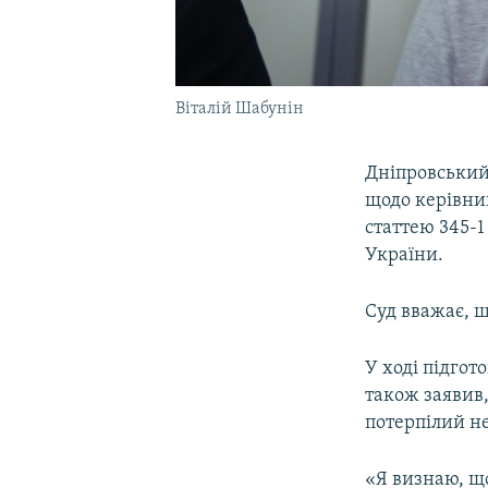
Віталій Шабунін
Дніпровський 
щодо керівник
статтею 345-
України.
Суд вважає, щ
У ході підгот
також заявив,
потерпілий не
«Я визнаю, що