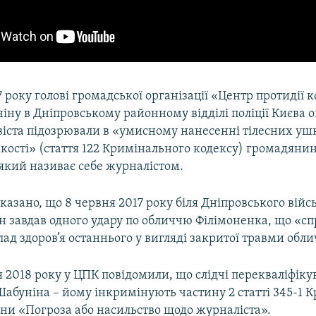
7 року голові громадської організації «Центр протидії к
іну в Дніпровському районному відділі поліції Києва 
ивіста підозрювали в «умисному нанесенні тілесних у
кості» (стаття 122 Кримінального кодексу) громадяни
який називає себе журналістом.
казано, що 8 червня 2017 року біля Дніпровського вій
н завдав одного удару по обличчю Філімоненка, що «с
ад здоров’я останнього у вигляді закритої травми обли
я 2018 року у ЦПК повідомили, що слідчі перекваліфіку
Шабуніна – йому інкримінують частину 2 статті 345-1 
їни «Погроза або насильство щодо журналіста».