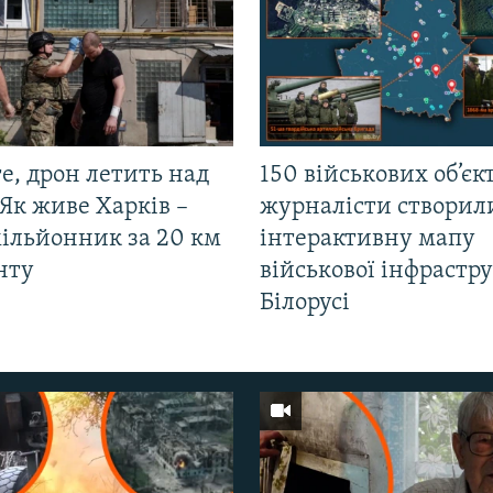
е, дрон летить над
150 військових об’єкт
Як живе Харків –
журналісти створил
мільйонник за 20 км
інтерактивну мапу
нту
військової інфрастр
Білорусі