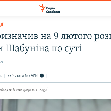
ІЇ
ризначив на 9 лютого роз
и Шабуніна по суті
6:05
ь
Читати без VPN
обода як бажане джерело в Google