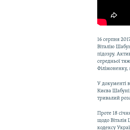
16 серпня 201
Віталію Шабун
підозру. Акт
середньої тяж
Філімоненку, 
У документі в
Києва Шабуні
тривалий розл
Проте 18 січн
щодо Віталія 
кодексу Укра