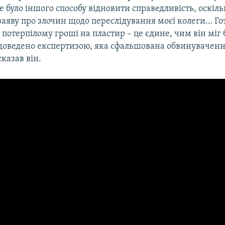
не було іншого способу відновити справедливість, оскіль
заяву про злочин щодо переслідування моєї колеги… Г
потерпілому гроші на пластир – це єдине, чим він міг 
о доведено експертизою, яка сфальшована обвинувачен
сказав він.