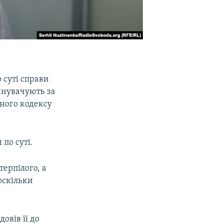
 суті справи
винувачують за
ного кодексу
по суті.
терпілого, а
оскільки
овів її до