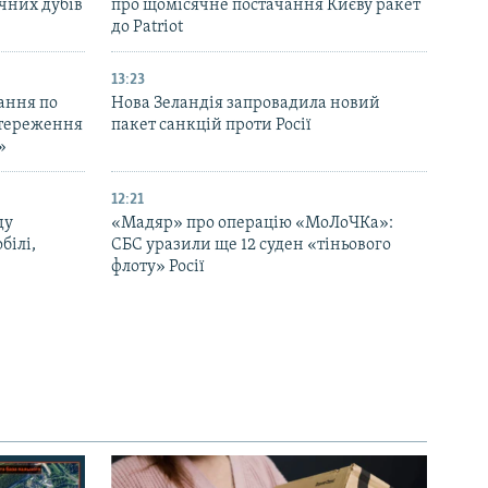
ічних дубів
про щомісячне постачання Києву ракет
до Patriot
13:23
ання по
Нова Зеландія запровадила новий
остереження
пакет санкцій проти Росії
»
12:21
ду
«Мадяр» про операцію «МоЛоЧКа»:
білі,
СБС уразили ще 12 суден «тіньового
флоту» Росії