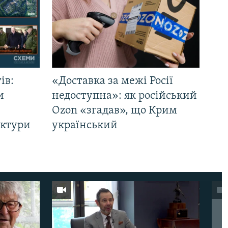
ів:
«Доставка за межі Росії
и
недоступна»: як російський
Ozon «згадав», що Крим
уктури
український