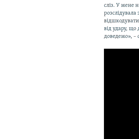
сліз. У мене 
розслідувала 
відшкодувати 
від удару, щ
доведемо», – 