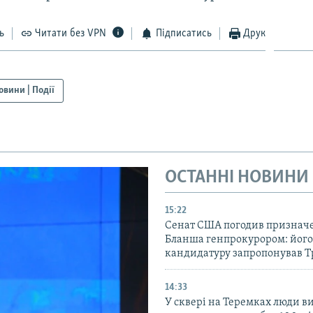
ь
Читати без VPN
Підписатись
Друк
овини | Події
ОСТАННІ НОВИНИ
15:22
Сенат США погодив признач
Бланша генпрокурором: його
кандидатуру запропонував 
14:33
У сквері на Теремках люди 