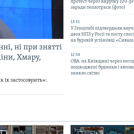
протест через вирубку 100-р
заради теплотраси (фото)
13:51
У Генштабі підтвердили влуч
двох НПЗ у Росії та посту сп
на буровій установці «Сиваш
ні, ні при знятті
12:54
міни, Хмару,
ОВА: на Київщині через него
пошкоджені будинки і автомо
зникло світло
к їх застосовують»: