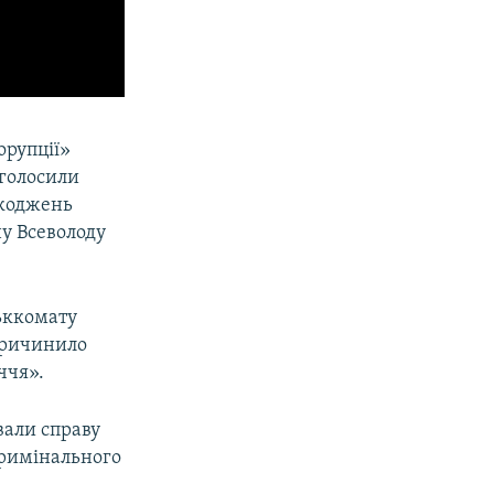
орупції»
оголосили
шкоджень
ну Всеволоду
ськкомату
причинило
ччя».
вали справу
Кримінального