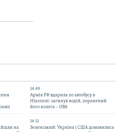
14:49
ення
Армія РФ вдарила по автобусу в
Нікополі: загинув водій, поранений
Трамп
його колега – ОВА
14:11
вийшли на
Зеленський: Україна і США домовились