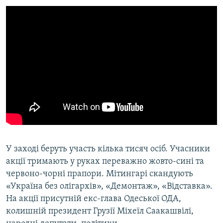
Усі сайти RFE/RL
У заході беруть участь кілька тисяч осіб. Учасники
акції тримають у руках переважно жовто-сині та
червоно-чорні прапори. Мітингарі скандують
«Україна без олігархів», «Демонтаж», «Відставка».
На акції присутній екс-глава Одеської ОДА,
колишній президент Грузії Міхеїл Саакашвілі,