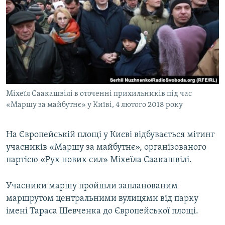
МУЛЬТИМЕДІА
ФОТО
СПЕЦПРОЄКТИ
ПОДКАСТИ
КРИМ РЕАЛІЇ
Міхеїл Саакашвілі в оточенні прихильників під час
РУС
«Маршу за майбутнє» у Київі, 4 лютого 2018 року
УКР
На Європейській площі у Києві відбувається мітинг
КТАТ
учасників «Маршу за майбутнє», організованого
партією «Рух нових сил» Міхеїла Саакашвілі.
ДОЛУЧАЙСЯ!
Учасники маршу пройшли запланованим
маршрутом центральними вулицями від парку
імені Тараса Шевченка до Європейської площі.