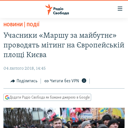
Доступність
посилання
Перейти
НОВИНИ | ПОДІЇ
до
РАДІО СВОБОДА – 70 РОКІВ
Учасники «Маршу за майбутнє»
основного
ВСЕ ЗА ДОБУ
матеріалу
проводять мітинг на Європейській
СТАТТІ
Перейти
площі Києва
до
ВІЙНА
ПОЛІТИКА
основної
04 лютого 2018, 14:45
РОСІЙСЬКА «ФІЛЬТРАЦІЯ»
ЕКОНОМІКА
навігації
Перейти
Поділитись
Читати без VPN
ДОНБАС.РЕАЛІЇ
СУСПІЛЬСТВО
до
КРИМ.РЕАЛІЇ
КУЛЬТУРА
пошуку
Додати Радіо Свобода як бажане джерело в Google
ТИ ЯК?
СПОРТ
СХЕМИ
УКРАЇНА
КИТАЙ.ВИКЛИКИ
СВІТ