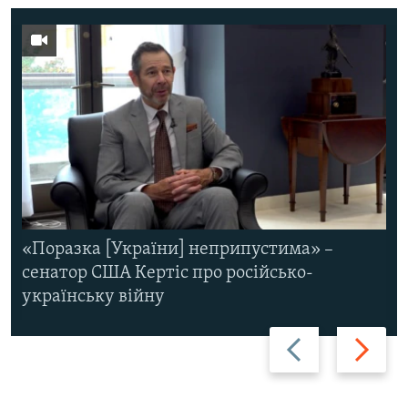
«Поразка [України] неприпустима» –
сенатор США Кертіс про російсько-
українську війну
Назад
Вперед