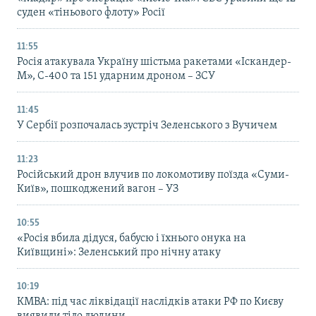
суден «тіньового флоту» Росії
11:55
Росія атакувала Україну шістьма ракетами «Іскандер-
М», С-400 та 151 ударним дроном – ЗСУ
11:45
У Сербії розпочалась зустріч Зеленського з Вучичем
11:23
Російський дрон влучив по локомотиву поїзда «Суми-
Київ», пошкоджений вагон – УЗ
10:55
«Росія вбила дідуся, бабусю і їхнього онука на
Київщині»: Зеленський про нічну атаку
10:19
КМВА: під час ліквідації наслідків атаки РФ по Києву