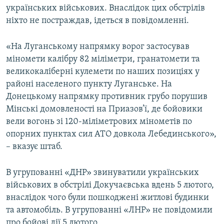
українських військових. Внаслідок цих обстрілів
МУЛЬТИМЕДІА
ніхто не постраждав, ідеться в повідомленні.
ФОТО
СПЕЦПРОЄКТИ
«На Луганському напрямку ворог застосував
міномети калібру 82 міліметри, гранатомети та
ПОДКАСТИ
великокаліберні кулемети по наших позиціях у
районі населеного пункту Луганське. На
КРИМ РЕАЛІЇ
Донецькому напрямку противник грубо порушив
РУС
Мінські домовленості на Приазов’ї, де бойовики
УКР
вели вогонь зі 120-міліметрових мінометів по
опорних пунктах сил АТО довкола Лебединського»,
КТАТ
– вказує штаб.
ДОЛУЧАЙСЯ!
В угрупованні «ДНР» звинуватили українських
військових в обстрілі Докучаєвська вдень 5 лютого,
внаслідок чого були пошкоджені житлові будинки
та автомобіль. В угрупованні «ЛНР» не повідомили
про бойові дії 5 лютого.