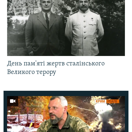
День пам'яті жертв сталінського
Великого терору