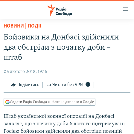
Доступність
посилання
Перейти
НОВИНИ | ПОДІЇ
до
РАДІО СВОБОДА – 70 РОКІВ
Бойовики на Донбасі здійснили
основного
ВСЕ ЗА ДОБУ
матеріалу
два обстріли з початку доби –
СТАТТІ
Перейти
штаб
до
ВІЙНА
ПОЛІТИКА
основної
05 лютого 2018, 19:15
РОСІЙСЬКА «ФІЛЬТРАЦІЯ»
ЕКОНОМІКА
навігації
Перейти
Поділитись
Читати без VPN
ДОНБАС.РЕАЛІЇ
СУСПІЛЬСТВО
до
КРИМ.РЕАЛІЇ
КУЛЬТУРА
пошуку
Додати Радіо Свобода як бажане джерело в Google
ТИ ЯК?
СПОРТ
Штаб української воєнної операції на Донбасі
СХЕМИ
УКРАЇНА
заявляє, що з початку доби 5 лютого підтримувані
КИТАЙ.ВИКЛИКИ
СВІТ
Росією бойовики здійснили два обстріли позицій