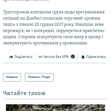
Усі сайти RFE/RL
Тристороння контактна група щодо врегулювання
ситуації на Донбасі оголосила черговий «режим
тиші» з півночі 23 грудня 2017 року. Нинішнє нове
перемир’я, як і попередні, порушується практично
щодня. Сторони заперечують свою вину в цьому і
звинувачують противників у провокаціях.
Поділитись
Читати без VPN
Підписатись
Новини
Новини | Події
Читайте також