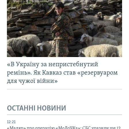
«В Україну за непристебнутий
ремінь». Як Кавказ став «резервуаром
для чужої війни»
ОСТАННІ НОВИНИ
12:21
«Мадяр» про операцію «МоЛоЧКа»: СБС уразили ще 12