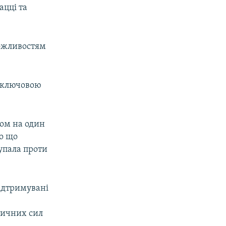
ацці та
можливостям
ь ключовою
ном на один
ро що
тупала проти
підтримувані
тичних сил