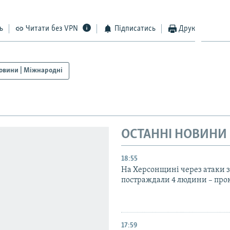
ь
Читати без VPN
Підписатись
Друк
овини | Міжнародні
ОСТАННІ НОВИНИ
18:55
На Херсонщині через атаки з
постраждали 4 людини – про
17:59