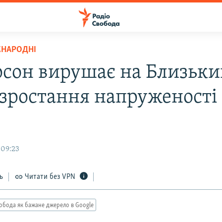
ЖНАРОДНІ
рсон вирушає на Близьки
 зростання напруженості
 09:23
ь
Читати без VPN
обода як бажане джерело в Google