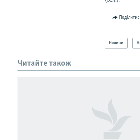
(SDF).
Поділитис
Новини
Н
КРИМ РЕАЛІЇ
РУС
Читайте також
УКР
КТАТ
ДОЛУЧАЙСЯ!
Усі сайти RFE/RL