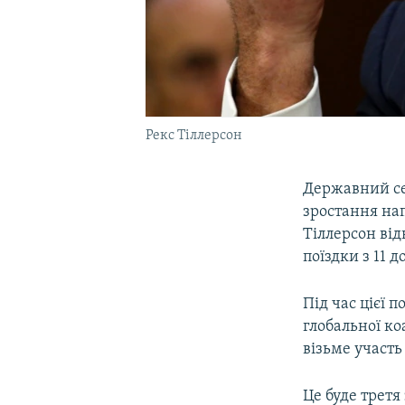
Рекс Тіллерсон
Державний се
зростання на
Тіллерсон від
поїздки з 11 д
Під час цієї 
глобальної ко
візьме участь
Це буде третя 