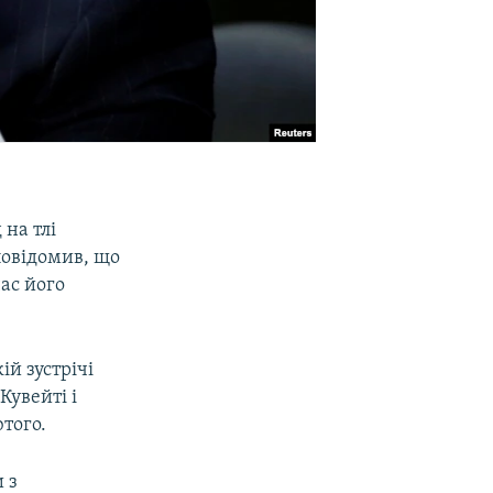
на тлі
повідомив, що
час його
ій зустрічі
Кувейті і
ютого.
и з