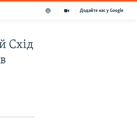
Додайте нас у Google
й Схід
 в