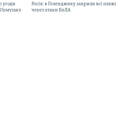
о угоди
Росія: в Геленджику закрили всі пляжі
 Ормузьку
через атаки БпЛА
16:37
 Румунією
На Кінбурні армія РФ перебуває «у
в
глухій обороні» – командир ОТУ
«Одеса»
15:22
вником
Сенат США погодив призначення
инув під
Бланша генпрокурором: його
кандидатуру запропонував Трамп