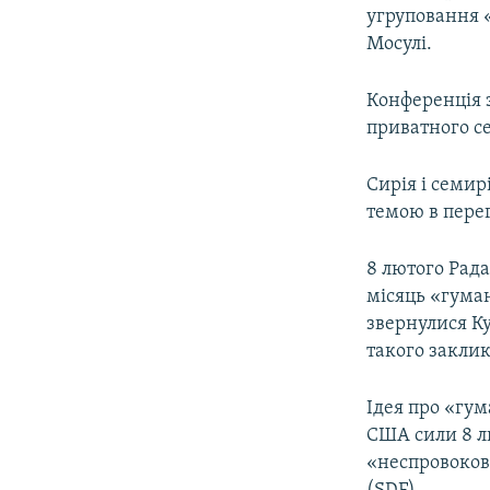
угруповання «
Мосулі.
Конференція 
приватного се
Сирія і семир
темою в перег
8 лютого Рад
місяць «гуман
звернулися Ку
такого закли
Ідея про «гум
США сили 8 лю
«неспровоков