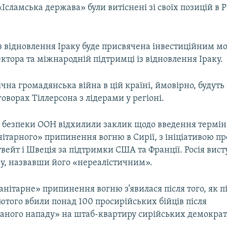
Ісламська держава» були витіснені зі своїх позицій в Р
з відновлення Іраку буде присвячена інвестиційним 
ктора та міжнародній підтримці із відновлення Іраку.
ічна громадянська війна в цій країні, ймовірно, будут
оворах Тіллерсона з лідерами у регіоні.
а безпеки ООН відхилили заклик щодо введення термі
ітарного» припинення вогню в Сирії, з ініціативою п
вейт і Швеція за підтримки США та Франції. Росія вис
ку, назвавши його «нереалістичним».
анітарне» припинення вогню з’явилася після того, як 
того вбили понад 100 просирійських бійців після
аного нападу» на штаб-квартиру сирійських демокра