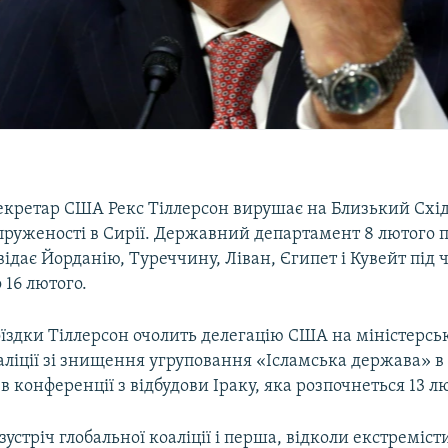
кретар США Рекс Тіллерсон вирушає на Близький Схід 
пруженості в Сирії. Державний департамент 8 лютого 
відає Йорданію, Туреччину, Ліван, Єгипет і Кувейт під 
о 16 лютого.
поїздки Тіллерсон очолить делегацію США на міністерськ
аліції зі знищення угруповання «Ісламська держава» в 
 в конференції з відбудови Іраку, яка розпочнеться 13 л
зустріч глобальної коаліції і перша, відколи екстреміст