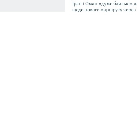
Іран і Оман «дуже близькі» д
щодо нового маршруту через
протоку – Тегеран
16:59
У Болгарії поблизу кордону з
вибухнув безпілотник – Раде
и до США:
онової війни
15:54
У Києві попрощалися із кері
ла США у виробництві
загону «Плацдарм», який заг
у
час евакуації тіл військових