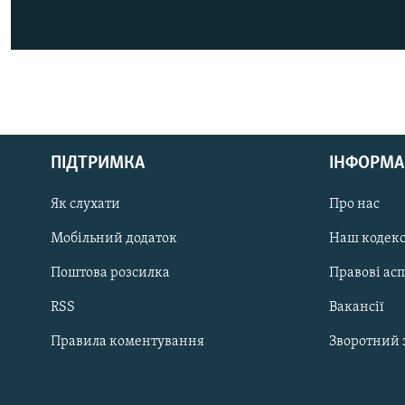
КРИМ РЕАЛІЇ
РУС
ПІДТРИМКА
ІНФОРМА
УКР
КТАТ
Як слухати
Про нас
Мобільний додаток
Наш кодек
ДОЛУЧАЙСЯ!
Поштова розсилка
Правові ас
RSS
Вакансії
Правила коментування
Зворотний 
Усі сайти RFE/RL