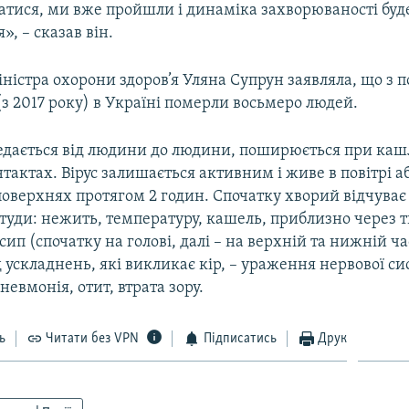
ватися, ми вже пройшли і динаміка захворюваності буд
, – сказав він.
 міністра охорони здоров’я Уляна Супрун заявляла, що з 
(з 2017 року) в Україні померли восьмеро людей.
редається від людини до людини, поширюється при кашл
тактах. Вірус залишається активним і живе в повітрі а
поверхнях протягом 2 годин. Спочатку хворий відчуває
студи: нежить, температуру, кашель, приблизно через
исип (спочатку на голові, далі – на верхній та нижній ч
д ускладнень, які викликає кір, – ураження нервової с
невмонія, отит, втрата зору.
ь
Читати без VPN
Підписатись
Друк