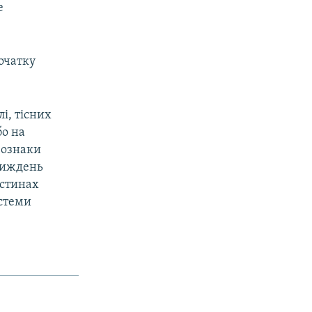
е
початку
і, тісних
бо на
 ознаки
 тиждень
астинах
истеми