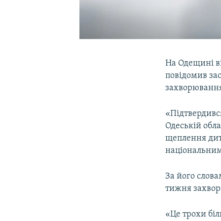
На Одещині в
повідомив за
захворювання
«Підтвердивс
Одеській обла
щеплення дити
національним
За його слова
тижня захвор
«Це трохи біл