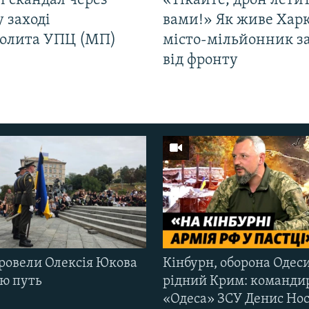
і скандал через
«Тікайте, дрон лети
у заході
вами!» Як живе Харк
олита УПЦ (МП)
місто-мільйонник з
від фронту
ровели Олексія Юкова
Кінбурн, оборона Одеси
ню путь
рідний Крим: команди
«Одеса» ЗСУ Денис Нос