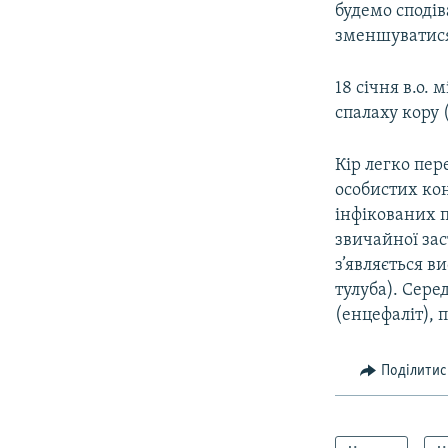
будемо споді
зменшуватися»
18 січня в.о.
спалаху кору 
Кір легко пе
особистих кон
інфікованих 
звичайної за
з’являється в
тулуба). Сере
(енцефаліт), п
Поділитис