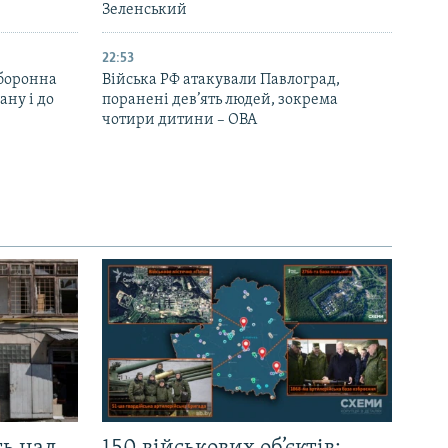
Зеленський
22:53
оборонна
Війська РФ атакували Павлоград,
ану і до
поранені дев’ять людей, зокрема
чотири дитини – ОВА