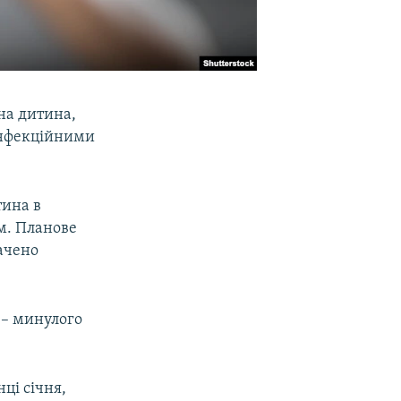
на дитина,
інфекційними
тина в
ом. Планове
бачено
а – минулого
ці січня,