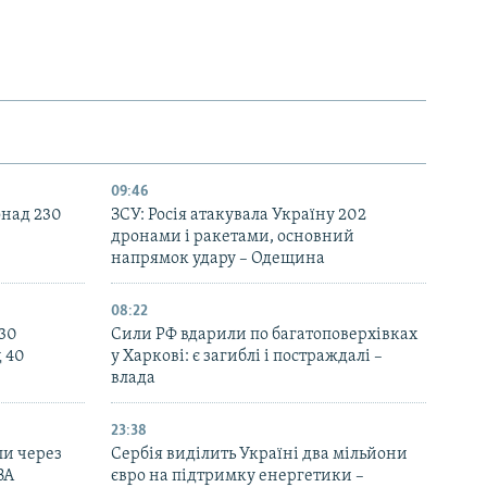
09:46
онад 230
ЗСУ: Росія атакувала Україну 202
дронами і ракетами, основний
напрямок удару – Одещина
08:22
130
Сили РФ вдарили по багатоповерхівках
д 40
у Харкові: є загиблі і постраждалі –
влада
23:38
ли через
Сербія виділить Україні два мільйони
ВА
євро на підтримку енергетики –