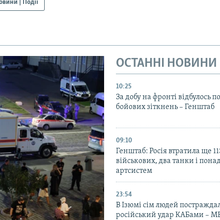
овини | Події
ОСТАННІ НОВИНИ
10:25
За добу на фронті відбулось п
бойових зіткнень – Генштаб
09:10
Генштаб: Росія втратила ще 1
військових, два танки і пона
артсистем
23:54
В Ізюмі сім людей постражда
російський удар КАБами – М