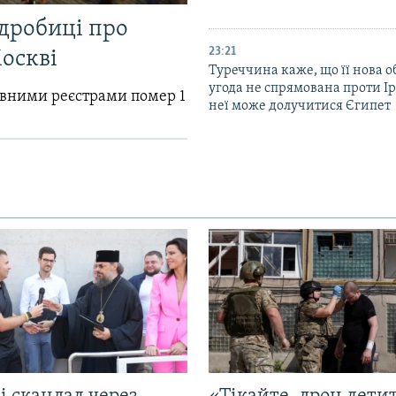
одробиці про
23:21
Москві
Туреччина каже, що її нова 
угода не спрямована проти Ір
авними реєстрами помер 1
неї може долучитися Єгипет