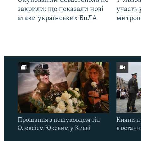
Окупований Севастополь не
У Львов
закрили: що показали нові
участь 
атаки українських БпЛА
митроп
Прощання з пошуковцем тіл
Кияни п
Олексієм Юковим у Києві
в остан