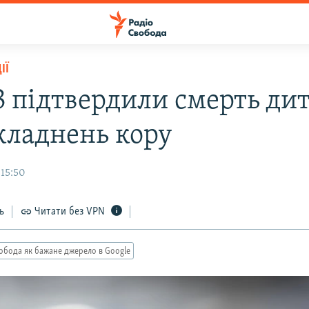
ІЇ
 підтвердили смерть ди
складнень кору
 15:50
ь
Читати без VPN
обода як бажане джерело в Google