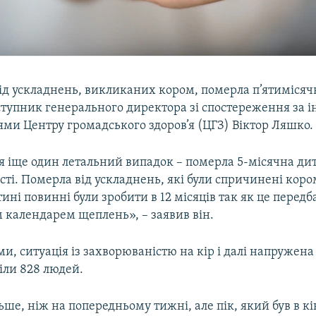
ід ускладнень, викликаних кором, померла п’ятимісяч
ступник генерального директора зі спостереження за 
ми Центру громадського здоров’я (ЦГЗ) Віктор Ляшко.
я іще один летальний випадок – померла 5-місячна ди
сті. Померла від ускладнень, які були спричинені кор
ні повинні були зробити в 12 місяців так як це перед
 календарем щеплень», – заявив він.
ми, ситуація із захворюваністю на кір і далі напружен
іли 828 людей.
ьше, ніж на попередньому тижні, але пік, який був в кін