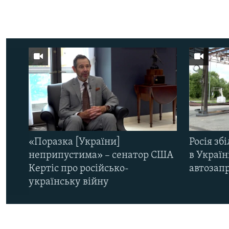
«Поразка [України]
Росія зб
неприпустима» – сенатор США
в Україн
Кертіс про російсько-
автозапр
українську війну