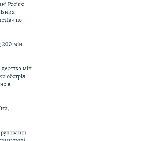
ані Росією
різних
метів» по
д 200 мін
 десятка мін
ки обстріл
но в
їни,
угрупованні
жиму тиші.