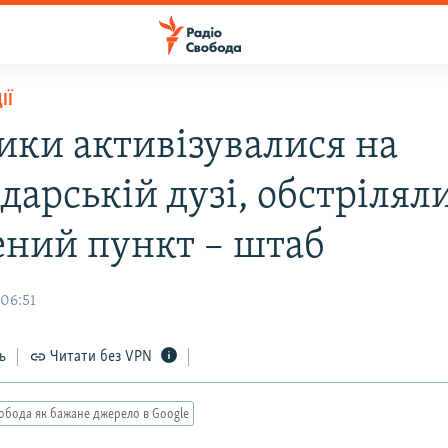
ІЇ
ики активізувалися на
дарській дузі, обстрілял
ений пункт – штаб
 06:51
ь
Читати без VPN
обода як бажане джерело в Google