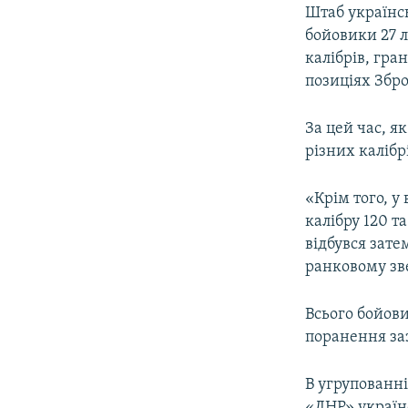
МУЛЬТИМЕДІА
Штаб українсь
ФОТО
бойовики 27 
калібрів, гра
СПЕЦПРОЄКТИ
позиціях Збро
ПОДКАСТИ
За цей час, я
різних калібр
«Крім того, у
калібру 120 т
відбувся зате
ранковому зв
Всього бойови
поранення заз
В угрупованні
«ЛНР» україн