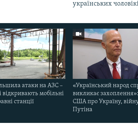
українських чоловік
ільшила атаки на АЗС –
«Український народ сп
і відкривають мобільні
викликає захоплення»:
авні станції
США про Україну, війну
Путіна