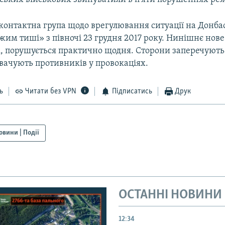
контактна група щодо врегулювання ситуації на Донбас
им тиші» з півночі 23 грудня 2017 року. Нинішнє нове
ні, порушується практично щодня. Сторони заперечують
вачують противників у провокаціях.
ь
Читати без VPN
Підписатись
Друк
овини | Події
ОСТАННІ НОВИНИ
12:34