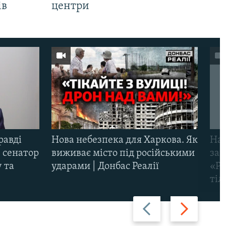
ів
центри
равді
Нова небезпека для Харкова. Як
Наш
 сенатор
виживає місто під російськими
заг
 та
ударами | Донбас Реалії
«Ри
тіл
Назад
Вперед