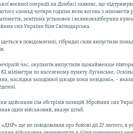
кої воєнної операції на Донбасі заявляє, що підтримув
лютого «понад чотири години вели вогонь з мінометів 
натометів, зенітних установок і великокаліберних куле
йних сил України біля Світлодарська.
к ідеться в повідомленні, гібридні сили випустили пона
ів.
 вечірній час, окупанти випустили щонайменше півтора
а 82 міліметри по населеному пункту Луганське. Оскіль
мна, наслідки заподіяної шкоди поки невідомі», – вказа
еденні.
ки здійснили сім обстрілів позицій Збройних сил Укра
нав один військовий, вказує штаб.
 «ДНР» ще не повідомляли про бойові дії 27 лютого, в 
ських військових звинуватили в п’яти порушеннях ре