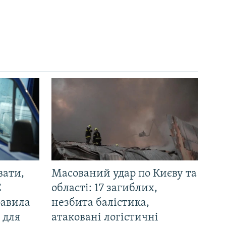
вати,
Масований удар по Києву та
С
області: 17 загиблих,
равила
незбита балістика,
 для
атаковані логістичні