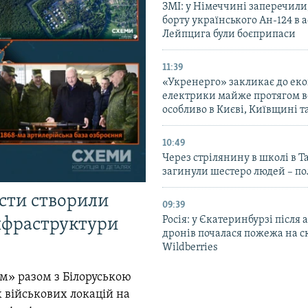
ЗМІ: у Німеччині заперечили
борту українського Ан-124 в 
Лейпцига були боєприпаси
11:39
«Укренерго» закликає до еко
електрики майже протягом вс
особливо в Києві, Київщині 
10:49
Через стрілянину в школі в Т
загинули шестеро людей – по
істи створили
09:39
Росія: у Єкатеринбурзі після 
інфраструктури
дронів почалася пожежа на с
Wildberries
м» разом з Білоруською
 військових локацій на