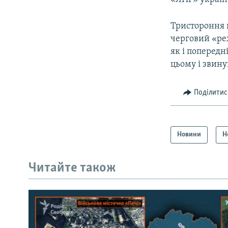
Тристороння 
черговий «реж
як і поперед
цьому і звину
Поділитис
Новини
Н
Читайте також