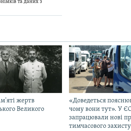
знімків та даних з
м'яті жертв
«Доведеться поясню
ького Великого
чому вони тут». У Є
запрацювали нові п
тимчасового захисту