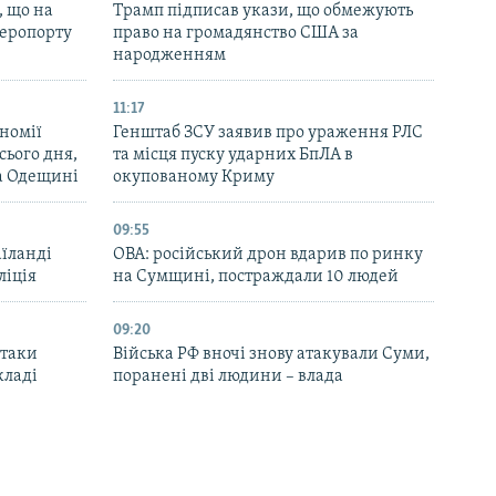
, що на
Трамп підписав укази, що обмежують
аеропорту
право на громадянство США за
народженням
11:17
номії
Генштаб ЗСУ заявив про ураження РЛС
ього дня,
та місця пуску ударних БпЛА в
та Одещині
окупованому Криму
09:55
аїланді
ОВА: російський дрон вдарив по ринку
ліція
на Сумщині, постраждали 10 людей
09:20
атаки
Війська РФ вночі знову атакували Суми,
кладі
поранені дві людини – влада