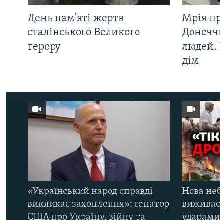
День пам'яті жертв
Мрія п
сталінського Великого
Донеччи
терору
людей. 
дім
«Український народ справді
Нова неб
викликає захоплення»: сенатор
виживає
США про Україну, війну та
ударами 