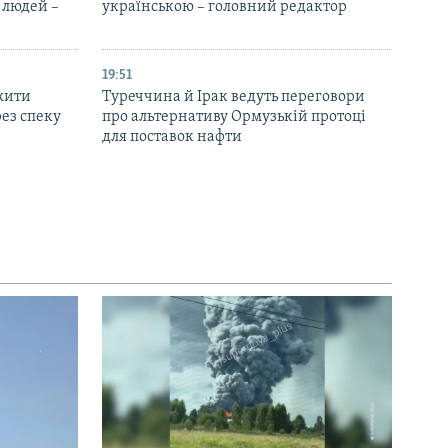
 людей –
українською – головний редактор
19:51
жити
Туреччина й Ірак ведуть переговори
ез спеку
про альтернативу Ормузькій протоці
для поставок нафти