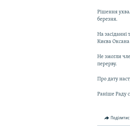
КИТАЙ.ВИКЛИКИ
МУЛЬТИМЕДІА
Рішення ухва
березня.
ФОТО
СПЕЦПРОЄКТИ
На засіданні 
Києва Оксана
ПОДКАСТИ
Не змогли чле
перерву.
Про дату наст
Раніше Раду 
Поділитис