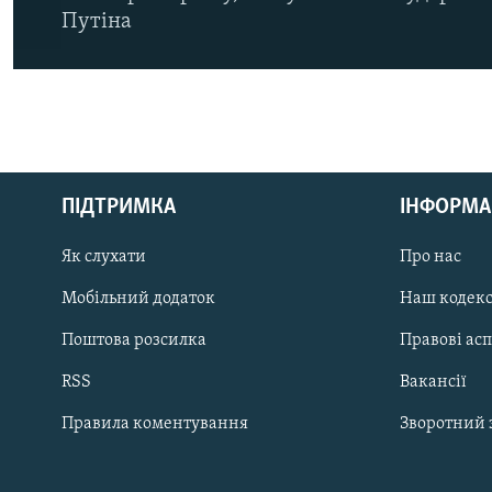
Путіна
КРИМ РЕАЛІЇ
РУС
ПІДТРИМКА
ІНФОРМА
УКР
КТАТ
Як слухати
Про нас
Мобільний додаток
Наш кодек
ДОЛУЧАЙСЯ!
Поштова розсилка
Правові ас
RSS
Вакансії
Правила коментування
Зворотний 
Усі сайти RFE/RL