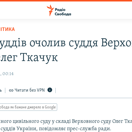
ЛІТИКА
суддів очолив суддя Верх
Олег Ткачук
, 00:14
ь
Читати без VPN
обода як бажане джерело в Google
ного цивільного суду у складі Верховного суду Олег Т
суддів України, повідомляє прес-служба ради.