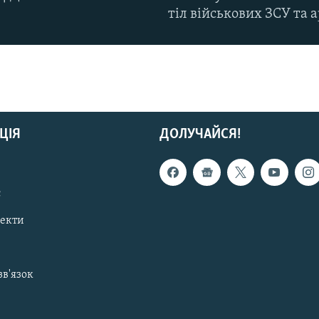
тіл військових ЗСУ та а
ЦІЯ
ДОЛУЧАЙСЯ!
с
пекти
зв'язок