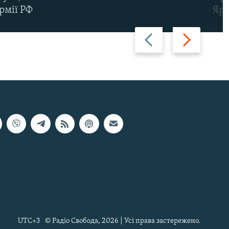
рмії РФ
Яр
Назад
Вперед
UTC+3
© Радіо Свобода, 2026 | Усі права застережено.