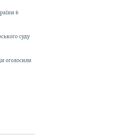
раїни 6
рського суду
ди оголосили