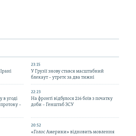
23:15
 Ірані
У Грузії знову стався масштабний
блекаут – утретє за два тижні
22:23
 в угоді
На фронті відбулося 216 боїв з початку
протоку –
доби – Генштаб ЗСУ
20:52
«Голос Америки» відновить мовлення