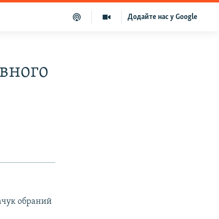
Додайте нас у Google
овного
качук обраний