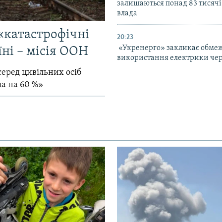
залишаються понад 83 тисячі
влада
«катастрофічні
20:23
«Укренерго» закликає обме
їні – місія ООН
використання електрики чер
серед цивільних осіб
ла на 60 %»