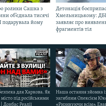
ро ролики Сашка з
Детонація боєприпас
ни об’єднала тисячі
Хмельницькому: ДБ
І подарувала йому
заявляє про виявлен
фрагментів тіл
езпека для Харкова. Як
Наша остання зйомка і
 місто під російськими
загиблим Олексієм Юк
| Донбас Реалії
«Ризикуючи всім». Ева