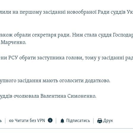
лили на першому засіданні новообраної Ради суддів Ук
також обрали секретаря ради. Ним стала суддя Господа
 Марченко.
ни РСУ обрати заступника голови, тому у засіданні ра
упного засідання мають оголосити додатково.
суддів очолювала Валентина Симоненко.
ь
Читати без VPN
Підписатись
Друк