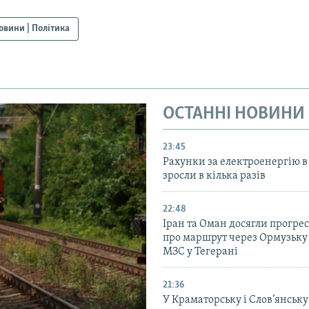
овини | Політика
ОСТАННІ НОВИНИ
23:45
Рахунки за електроенергію в
зросли в кілька разів
22:48
Іран та Оман досягли прогресу
про маршрут через Ормузьку 
МЗС у Тегерані
21:36
У Краматорську і Слов’янську