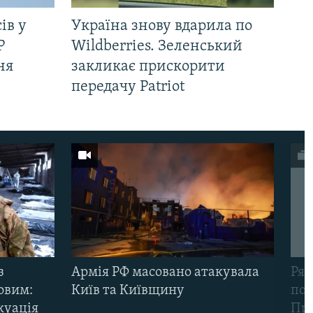
ів у
Україна знову вдарила по
Р
Wildberries. Зеленський
ня
закликає прискорити
передачу Patriot
з
Армія РФ масовано атакувала
Рят
овим:
Київ та Київщину
пов
куація
Про