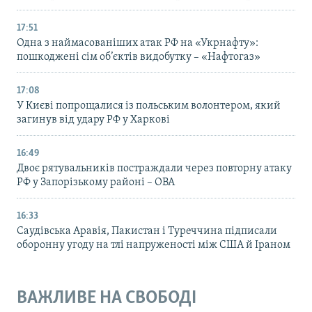
17:51
Одна з наймасованіших атак РФ на «Укрнафту»:
пошкоджені сім об’єктів видобутку – «Нафтогаз»
17:08
У Києві попрощалися із польським волонтером, який
загинув від удару РФ у Харкові
16:49
Двоє рятувальників постраждали через повторну атаку
РФ у Запорізькому районі – ОВА
16:33
Саудівська Аравія, Пакистан і Туреччина підписали
оборонну угоду на тлі напруженості між США й Іраном
ВАЖЛИВЕ НА СВОБОДІ