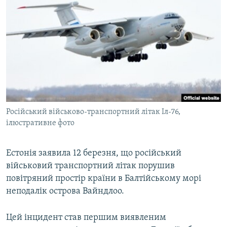
МУЛЬТИМЕДІА
ФОТО
СПЕЦПРОЄКТИ
ПОДКАСТИ
КРИМ РЕАЛІЇ
РУС
Російський військово-транспортний літак Іл-76,
УКР
ілюстративне фото
КТАТ
Естонія заявила 12 березня, що російський
військовий транспортний літак порушив
ДОЛУЧАЙСЯ!
повітряний простір країни в Балтійському морі
неподалік острова Вайндлоо.
Цей інцидент став першим виявленим