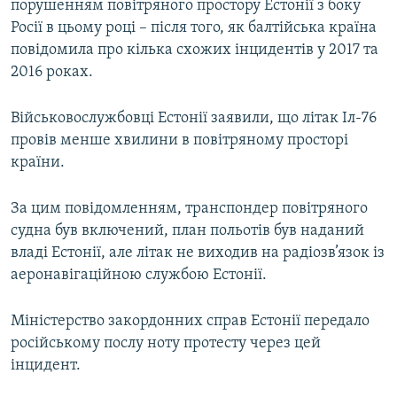
порушенням повітряного простору Естонії з боку
Усі сайти RFE/RL
Росії в цьому році – після того, як балтійська країна
повідомила про кілька схожих інцидентів у 2017 та
2016 роках.
Військовослужбовці Естонії заявили, що літак Іл-76
провів менше хвилини в повітряному просторі
країни.
За цим повідомленням, транспондер повітряного
судна був включений, план польотів був наданий
владі Естонії, але літак не виходив на радіозв’язок із
аеронавігаційною службою Естонії.
Міністерство закордонних справ Естонії передало
російському послу ноту протесту через цей
інцидент.