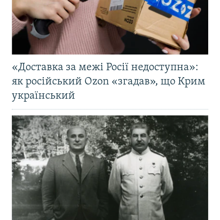
«Доставка за межі Росії недоступна»:
як російський Ozon «згадав», що Крим
український