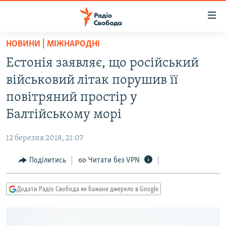
Доступність
посилання
Перейти
НОВИНИ | МІЖНАРОДНІ
до
РАДІО СВОБОДА – 70 РОКІВ
Естонія заявляє, що російський
основного
ВСЕ ЗА ДОБУ
матеріалу
військовий літак порушив її
СТАТТІ
Перейти
повітряний простір у
до
ВІЙНА
ПОЛІТИКА
Балтійському морі
основної
РОСІЙСЬКА «ФІЛЬТРАЦІЯ»
ЕКОНОМІКА
навігації
12 березня 2018, 21:07
Перейти
ДОНБАС.РЕАЛІЇ
СУСПІЛЬСТВО
до
Поділитись
Читати без VPN
КРИМ.РЕАЛІЇ
КУЛЬТУРА
пошуку
ТИ ЯК?
СПОРТ
Додати Радіо Свобода як бажане джерело в Google
СХЕМИ
УКРАЇНА
КИТАЙ.ВИКЛИКИ
СВІТ