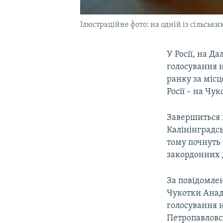
Ілюстраційне фото: на одній із сільськ
У Росії, на Д
голосування н
ранку за місц
Росії – на Чук
Завершиться г
Калінінградсь
тому почнуть 
закордонних д
За повідомле
Чукотки Анади
голосування н
Петропавловс