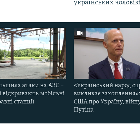
українських чоловік
ільшила атаки на АЗС –
«Український народ сп
і відкривають мобільні
викликає захоплення»:
авні станції
США про Україну, війну
Путіна