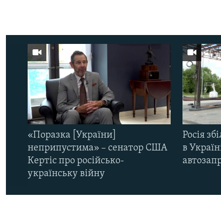
«Поразка [України]
Росія зб
неприпустима» – сенатор США
в Україн
Кертіс про російсько-
автозапр
українську війну