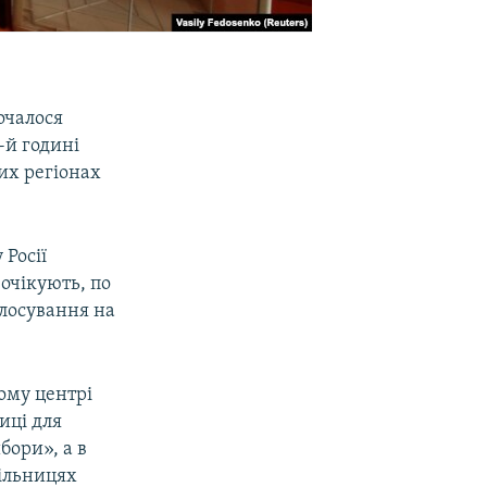
почалося
-й годині
их регіонах
 Росії
 очікують, по
олосування на
ому центрі
иці для
бори», а в
ільницях