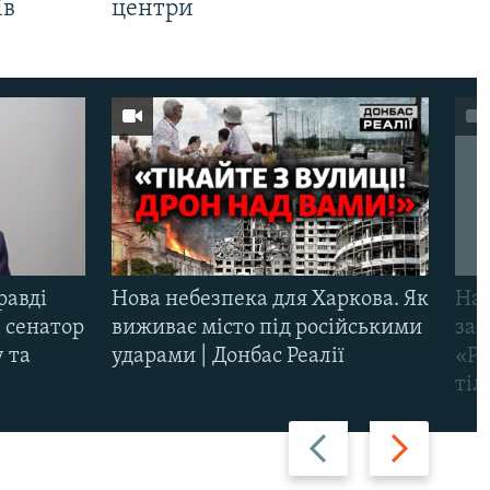
ів
центри
равді
Нова небезпека для Харкова. Як
Наш
 сенатор
виживає місто під російськими
заг
 та
ударами | Донбас Реалії
«Ри
тіл
Назад
Вперед