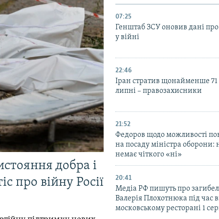
07:25
Генштаб ЗСУ оновив дані про
у війні
22:46
Іран стратив щонайменше 71
липні – правозахисники
21:52
Федоров щодо можливості по
на посаду міністра оборони: 
немає чіткого «ні»
истояння добра і
20:41
іс про війну Росії
Медіа РФ пишуть про загибел
Валерія Плохотнюка під час в
московському ресторані 1 се