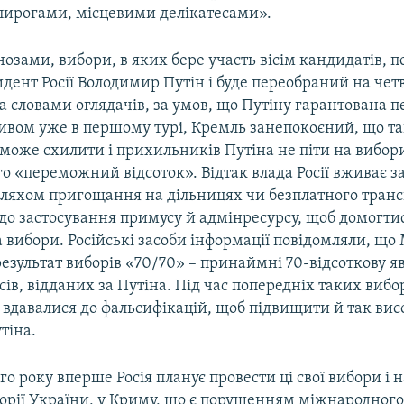
ирогами, місцевими делікатесами».
нозами, вибори, в яких бере участь вісім кандидатів,
дент Росії Володимир Путін і буде переобраний на чет
за словами оглядачів, за умов, що Путіну гарантована п
ивом уже в першому турі, Кремль занепокоєний, що т
може схилити і прихильників Путіна не піти на вибор
 «переможний відсоток». Відтак влада Росії вживає за
ляхом пригощання на дільницях чи безплатного транс
 до застосування примусу й адмінресурсу, щоб домогти
 вибори. Російські засоби інформації повідомляли, що
езультат виборів «70/70» – принаймні 70-відсоткову яв
сів, відданих за Путіна. Під час попередніх таких виборі
вдавалися до фальсифікацій, щоб підвищити й так вис
тіна.
ого року вперше Росія планує провести ці свої вибори і 
орії України, у Криму, що є порушенням міжнародного