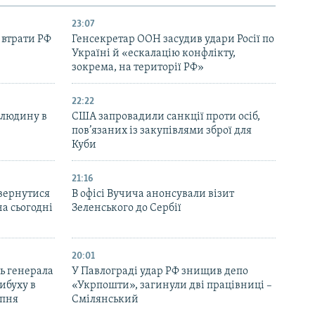
23:07
 втрати РФ
Генсекретар ООН засудив удари Росії по
Україні й «ескалацію конфлікту,
зокрема, на території РФ»
22:22
 людину в
США запровадили санкції проти осіб,
пов’язаних із закупівлями зброї для
Куби
21:16
вернутися
В офісі Вучича анонсували візит
на сьогодні
Зеленського до Сербії
20:01
ь генерала
У Павлограді удар РФ знищив депо
ибуху в
«Укрпошти», загинули дві працівниці –
рпня
Смілянський