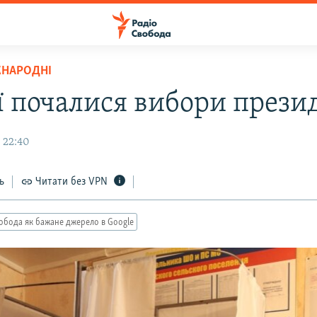
ЖНАРОДНІ
ії почалися вибори прези
 22:40
ь
Читати без VPN
обода як бажане джерело в Google