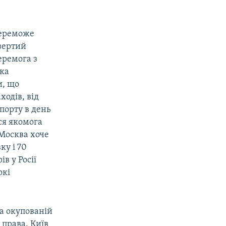
 переможе
вертий
еремога з
ака
и, що
ходів, від
порту в день
ся якомога
 Москва хоче
ку і 70
в у Росії
окі
на окупованій
 права. Київ