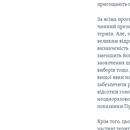
пригощають п
За всіма прог
чинний прези
термін. Але, 
великим відр
визначеність 
зменшить його
заохочення ш
виборів тощо
вищої явки на
забезпечити р
відсотків голо
неодноразово 
показники Пу
Крім того, ць
частині терит