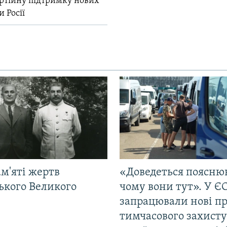
ртійну підтримку нових
и Росії
м'яті жертв
«Доведеться поясню
ького Великого
чому вони тут». У Є
запрацювали нові п
тимчасового захисту