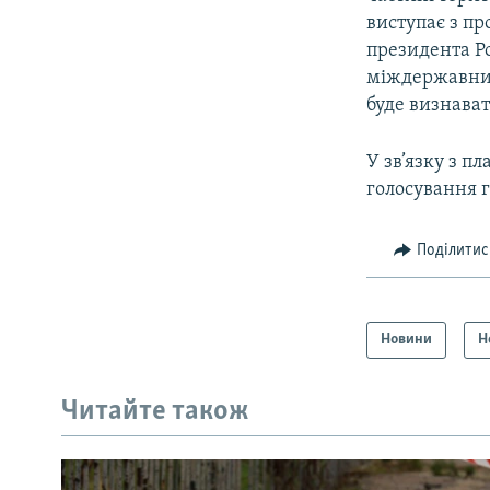
виступає з пр
президента Ро
міждержавних
буде визнават
У зв’язку з п
голосування г
Поділитис
Новини
Н
Читайте також