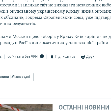
отестами і закликає світ не визнавати незаконних вибо
сії в окупованому українському Криму; низка окремих
 об’єднань, зокрема Європейський союз, уже підтвер
и цих результатів.
ланами Москви щодо виборів у Криму Київ вирішив не 
ромадян Росії в дипломатичних установах цієї країни в
ь
Читати без VPN
Підписатись
Друк
овини | Міжнародні
ОСТАННІ НОВИНИ