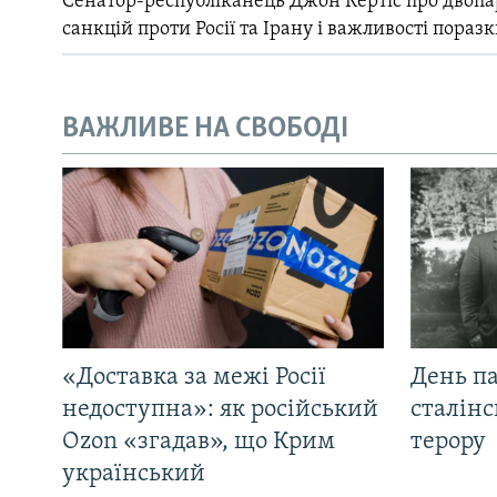
Сенатор-республіканець Джон Кертіс про двопа
санкцій проти Росії та Ірану і важливості поразк
ВАЖЛИВЕ НА СВОБОДІ
«Доставка за межі Росії
День па
недоступна»: як російський
сталінс
Ozon «згадав», що Крим
терору
український