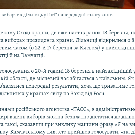
их виборчих дільниць у Росії напередодні голосування
алекому Сході країни, де вже настав ранок 18 березня, 
а виборах президента країни. Дільниці відкрилися о 8
евим часом (о 22-й 17 березня за Києвом) у найсхідніш
отці й на Камчатці.
олосування о 20-й годині 18 березня в найзахіднішій у
кій області, де місцевий час збігається з київським. Як
з’являтися попередні результати, хоча ще триватиме г
ільницях у країнах світу на Захід від Росії.
ннями російського агентства «ТАСС», в адміністративн
рі в день виборів можна безплатно дістатися до дільн
а таксі, сказавши при виклику машини фразу «Я на ви
ьку-Камчатському тих, хто прийшов голосувати, «на д