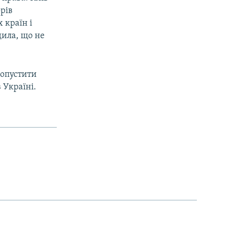
рів
 країн і
дила, що не
допустити
 Україні.