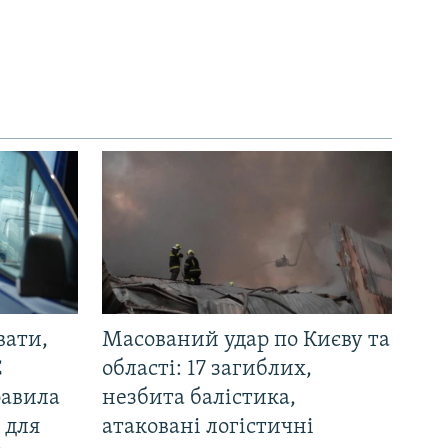
вати,
Масований удар по Києву та
С
області: 17 загиблих,
равила
незбита балістика,
 для
атаковані логістичні