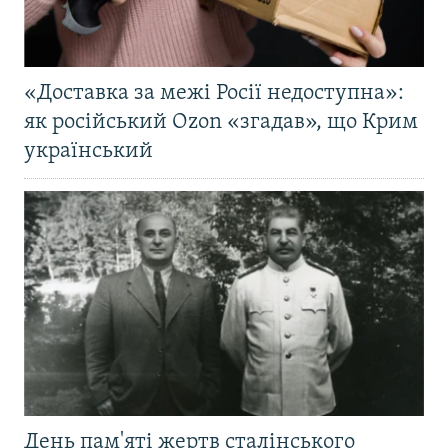
«Доставка за межі Росії недоступна»:
як російський Ozon «згадав», що Крим
український
День пам'яті жертв сталінського