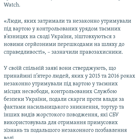
Watch.
МУЛЬТИМЕДІА
ФОТО
«Люди, яких затримали та незаконно утримували
СПЕЦПРОЄКТИ
під вартою у контрольованих урядом таємних
в’язницях на сході України, зіштовхуються з
ПОДКАСТИ
новими серйозними перешкодами на шляху до
справедливості», – зазначили правозахисники.
КРИМ РЕАЛІЇ
РУС
У своїй спільній заяві вони стверджують, що
УКР
принаймні п’ятеро людей, яких у 2015 та 2016 роках
незаконно утримували під вартою у таємних
КТАТ
місцях несвободи, контрольованих Службою
безпеки України, подали скарги проти влади за
ДОЛУЧАЙСЯ!
фактами насильницького зникнення, тортур та
інших видів жорстокого поводження, які СБУ
використовувала для отримання примусових
зізнань та подальшого незаконного позбавлення
волі.