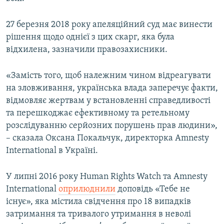
Усі сайти RFE/RL
27 березня 2018 року апеляційний суд має винести
рішення щодо однієї з цих скарг, яка була
відхилена, зазначили правозахисники.
«Замість того, щоб належним чином відреагувати
на зловживання, українська влада заперечує факти,
відмовляє жертвам у встановленні справедливості
та перешкоджає ефективному та ретельному
розслідуванню серйозних порушень прав людини»,
– сказала Оксана Покальчук, директорка Amnesty
International в Україні.
У липні 2016 року Human Rights Watch та Amnesty
International
оприлюднили
доповідь «Тебе не
існує», яка містила свідчення про 18 випадків
затримання та тривалого утримання в неволі