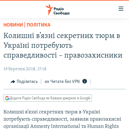
Доступність
посилання
Перейти
НОВИНИ | ПОЛІТИКА
до
РАДІО СВОБОДА – 70 РОКІВ
Колишні в’язні секретних тюрм в
основного
ВСЕ ЗА ДОБУ
матеріалу
Україні потребують
СТАТТІ
Перейти
справедливості – правозахисники
до
ВІЙНА
ПОЛІТИКА
основної
19 березня 2018, 17:18
РОСІЙСЬКА «ФІЛЬТРАЦІЯ»
ЕКОНОМІКА
навігації
Перейти
Поділитись
Читати без VPN
ДОНБАС.РЕАЛІЇ
СУСПІЛЬСТВО
до
КРИМ.РЕАЛІЇ
КУЛЬТУРА
пошуку
Додати Радіо Свобода як бажане джерело в Google
ТИ ЯК?
СПОРТ
Колишні в’язні секретних тюрм в Україні
СХЕМИ
УКРАЇНА
потребують справедливості, заявили правозахисні
КИТАЙ.ВИКЛИКИ
СВІТ
організації Amnesty International та Human Rights