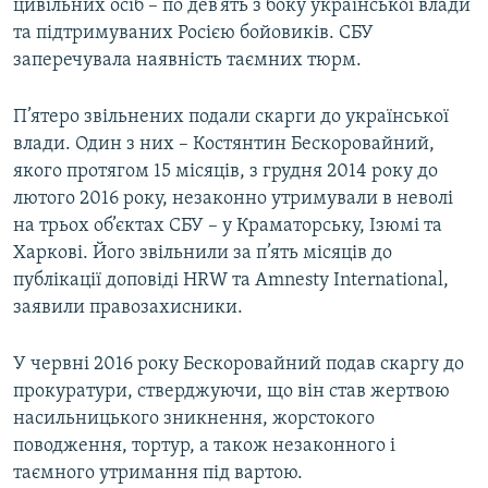
цивільних осіб – по дев’ять з боку української влади
та підтримуваних Росією бойовиків. СБУ
заперечувала наявність таємних тюрм.
П’ятеро звільнених подали скарги до української
влади. Один з них – Костянтин Бескоровайний,
якого протягом 15 місяців, з грудня 2014 року до
лютого 2016 року, незаконно утримували в неволі
на трьох об’єктах СБУ – у Краматорську, Ізюмі та
Харкові. Його звільнили за п’ять місяців до
публікації доповіді HRW та Amnesty International,
заявили правозахисники.
У червні 2016 року Бескоровайний подав скаргу до
прокуратури, стверджуючи, що він став жертвою
насильницького зникнення, жорстокого
поводження, тортур, а також незаконного і
таємного утримання під вартою.