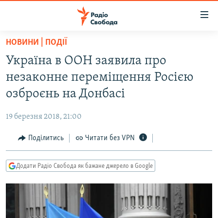
Доступність
посилання
Перейти
НОВИНИ | ПОДІЇ
до
РАДІО СВОБОДА – 70 РОКІВ
Україна в ООН заявила про
основного
ВСЕ ЗА ДОБУ
матеріалу
незаконне переміщення Росією
СТАТТІ
Перейти
озброєнь на Донбасі
до
ВІЙНА
ПОЛІТИКА
основної
19 березня 2018, 21:00
РОСІЙСЬКА «ФІЛЬТРАЦІЯ»
ЕКОНОМІКА
навігації
Перейти
Поділитись
Читати без VPN
ДОНБАС.РЕАЛІЇ
СУСПІЛЬСТВО
до
КРИМ.РЕАЛІЇ
КУЛЬТУРА
пошуку
Додати Радіо Свобода як бажане джерело в Google
ТИ ЯК?
СПОРТ
СХЕМИ
УКРАЇНА
КИТАЙ.ВИКЛИКИ
СВІТ