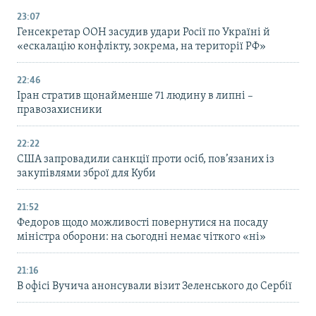
23:07
Генсекретар ООН засудив удари Росії по Україні й
«ескалацію конфлікту, зокрема, на території РФ»
22:46
Іран стратив щонайменше 71 людину в липні –
правозахисники
22:22
США запровадили санкції проти осіб, пов’язаних із
закупівлями зброї для Куби
21:52
Федоров щодо можливості повернутися на посаду
міністра оборони: на сьогодні немає чіткого «ні»
21:16
В офісі Вучича анонсували візит Зеленського до Сербії