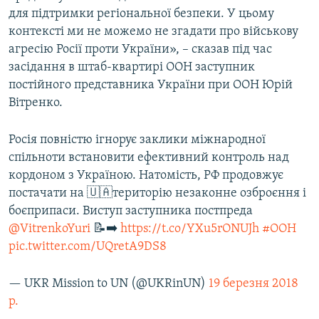
для підтримки регіональної безпеки. У цьому
Усі сайти RFE/RL
контексті ми не можемо не згадати про військову
агресію Росії проти України», – сказав під час
засідання в штаб-квартирі ООН заступник
постійного представника України при ООН Юрій
Вітренко.
Росія повністю ігнорує заклики міжнародної
спільноти встановити ефективний контроль над
кордоном з Україною. Натомість, РФ продовжує
постачати на 🇺🇦територію незаконне озброєння і
боєприпаси. Виступ заступника постпреда
@VitrenkoYuri
📝➡️
https://t.co/YXu5rONUJh
#ООН
pic.twitter.com/UQretA9DS8
— UKR Mission to UN (@UKRinUN)
19 березня 2018
р.