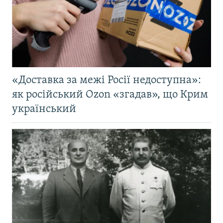
«Доставка за межі Росії недоступна»:
як російський Ozon «згадав», що Крим
український