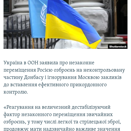
МУЛЬТИМЕДІА
ФОТО
СПЕЦПРОЄКТИ
ПОДКАСТИ
КРИМ РЕАЛІЇ
РУС
Україна в ООН заявила про незаконне
переміщення Росією озброєнь на неконтрольовану
УКР
частину Донбасу і ігнорування Москвою закликів
КТАТ
до вставлення ефективного прикордонного
контролю.
ДОЛУЧАЙСЯ!
«Реагування на величезний дестабілізуючий
фактор незаконного переміщення звичайних
озброєнь, у тому числі легкої та стрілецької зброї,
продовжує мати надзвичайно важливе значення