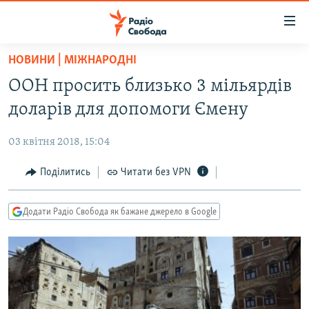
Доступність
посилання
Перейти
НОВИНИ | МІЖНАРОДНІ
до
РАДІО СВОБОДА – 70 РОКІВ
ООН просить близько 3 мільярдів
основного
ВСЕ ЗА ДОБУ
матеріалу
доларів для допомоги Ємену
СТАТТІ
Перейти
до
03 квітня 2018, 15:04
ВІЙНА
ПОЛІТИКА
основної
РОСІЙСЬКА «ФІЛЬТРАЦІЯ»
Поділитись
Читати без VPN
ЕКОНОМІКА
навігації
Перейти
ДОНБАС.РЕАЛІЇ
СУСПІЛЬСТВО
до
Додати Радіо Свобода як бажане джерело в Google
КРИМ.РЕАЛІЇ
КУЛЬТУРА
пошуку
ТИ ЯК?
СПОРТ
СХЕМИ
УКРАЇНА
КИТАЙ.ВИКЛИКИ
СВІТ