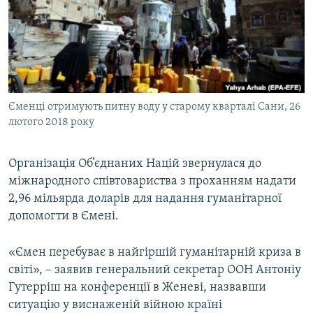
МУЛЬТИМЕДІА
ФОТО
СПЕЦПРОЄКТИ
ПОДКАСТИ
Єменці отримують питну воду у старому кварталі Сани, 26
лютого 2018 року
КРИМ РЕАЛІЇ
РУС
Організація Об’єднаних Націй звернулася до
УКР
міжнародного співтовариства з проханням надати
КТАТ
2,96 мільярда доларів для надання гуманітарної
допомогти в Ємені.
ДОЛУЧАЙСЯ!
«Ємен перебуває в найгіршій гуманітарній криза в
світі», – заявив генеральний секретар ООН Антоніу
Гутерріш на конференції в Женеві, назвавши
ситуацію у виснаженій війною країні