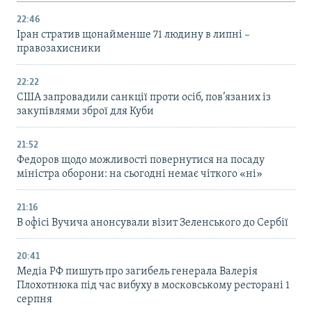
22:46
Іран стратив щонайменше 71 людину в липні –
правозахисники
22:22
США запровадили санкції проти осіб, пов’язаних із
закупівлями зброї для Куби
21:52
Федоров щодо можливості повернутися на посаду
міністра оборони: на сьогодні немає чіткого «ні»
21:16
В офісі Вучича анонсували візит Зеленського до Сербії
20:41
Медіа РФ пишуть про загибель генерала Валерія
Плохотнюка під час вибуху в московському ресторані 1
серпня