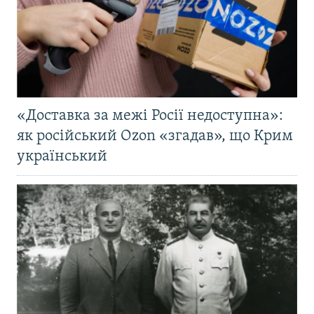
«Доставка за межі Росії недоступна»:
як російський Ozon «згадав», що Крим
український