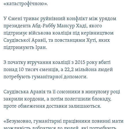
«катастрофічною».
Усі сайти RFE/RL
У Ємені триває руйнівний конфлікт між урядом
президента Абд-Раббу Мансур Хаді, якого
підтримує військова коаліція під керівництвом
Саудівської Аравії, та повстанцями Хуті, яких
підтримують Іран.
З початку втручання коаліції з 2015 року вбиті
понад 10 тисяч єменців, а 22,2 мільйона людей
потребують гуманітарної допомоги.
Саудівська Аравія та її союзники в минулому році
закрили кордони, а потім полегшили блокаду,
проте обмеження доставки залишаються.
«Безумовно, гуманітарні працівники повинні мати
можливість добратися до людей, які потребують